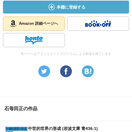
本棚に登録する
「我が国の古代貴族の文学は、散文的英雄（神武天皇）と
浪漫的英雄（ヤマトタケル）を形成し得たが、叙事詩的英
雄は、若干の断片的歌謡（神武東征物語の歌謡群）にかす
Amazon 詳細ページへ
かにその存在を記録したのみで、ついに物語として創造し
得なかった」139p‥‥（）内は、私の注。
石母田の「英雄時代」は、十分に深められないまま現代に
本ページはアフィリエイトプログラムによる収益を得ています
至っているという。宜なるかな、と私は思う。石母田は大
和王朝が圧倒的な武力で他を圧倒して、それを貴族階級が
支えた、だから統一王朝が出現したと考えているようだ
（その割には貴族階級にその記憶がない）。私は、古墳時
代はその可能性はあるかもしれないが、邪馬台国から大和
王朝に至る統一は「そうではない」可能性があると思って
いるし、実際唱えられている。その考古学的発見について
石母田正の作品
は、石母田は知る由もなかった。
文学を歴史的に読むとは、こういうことなのか、というこ
中世的世界の形成 (岩波文庫 青436-1)
とを知った読書体験だった。