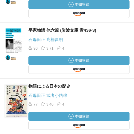
平家物語 他六篇 (岩波文庫 青436-3)
石母田正 髙橋昌明
90
3.71
4
物語による日本の歴史
石母田正 武者小路穣
77
3.40
4