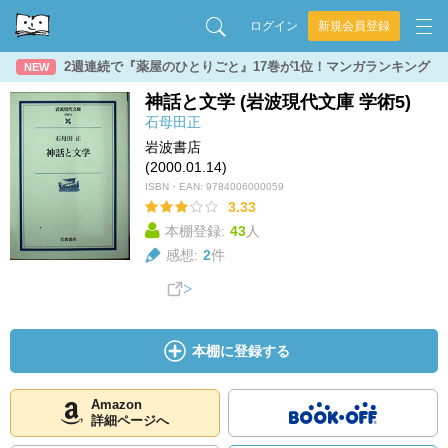
ログイン
新規会員登録
2週連続で『薬屋のひとりごと』17巻が1位！マンガランキング
NEW
神話と文学 (岩波現代文庫 学術5)
石母田正
岩波書店
(2000.01.14)
ISBN・EAN:
9784006000059
3.33
本棚登録:
43
人
感想:
2
件
本棚に登録する
Amazon
詳細ページへ