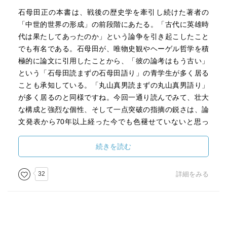
石母田正の本書は、戦後の歴史学を牽引し続けた著者の
「中世的世界の形成」の前段階にあたる。「古代に英雄時
代は果たしてあったのか」という論争を引き起こしたこと
でも有名である。石母田が、唯物史観やヘーゲル哲学を積
極的に論文に引用したことから、「彼の論考はもう古い」
という「石母田読まずの石母田語り」の青学生が多く居る
ことも承知している。「丸山真男読まずの丸山真男語り」
が多く居るのと同様ですね。今回一通り読んでみて、壮大
な構成と強烈な個性、そして一点突破の指摘の鋭さは、論
文発表から70年以上経った今でも色褪せていないと思っ
た。
続きを読む
日本の古代は、ギリシャのそれとは違い、「民衆の精神や
感情や生活を体現しているような叙事詩」としての英雄伝
32
詳細をみる
説を持たなかった。散文詩になったのは何故か。「古事
記」編纂の時期に、なぜか貴族階級が「階級的であると同
時に民族的で」なかったからである（←難しいよね。易し
く説明できません）。