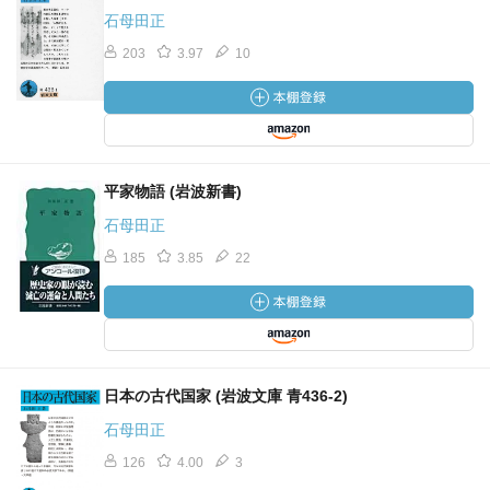
石母田正
203
3.97
10
平家物語 (岩波新書)
石母田正
185
3.85
22
日本の古代国家 (岩波文庫 青436-2)
石母田正
126
4.00
3