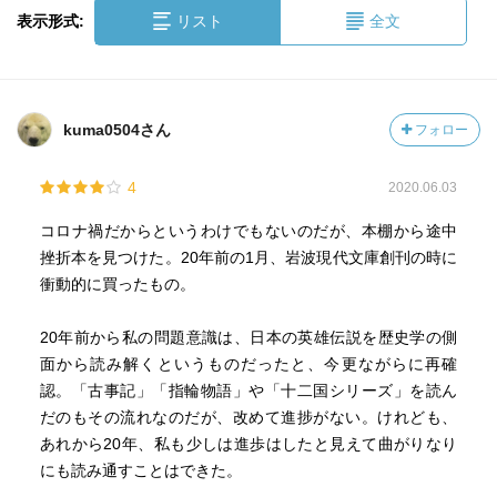
表示形式:
リスト
全文
kuma0504さん
フォロー
4
2020.06.03
コロナ禍だからというわけでもないのだが、本棚から途中
挫折本を見つけた。20年前の1月、岩波現代文庫創刊の時に
衝動的に買ったもの。
20年前から私の問題意識は、日本の英雄伝説を歴史学の側
面から読み解くというものだったと、今更ながらに再確
認。「古事記」「指輪物語」や「十二国シリーズ」を読ん
だのもその流れなのだが、改めて進捗がない。けれども、
あれから20年、私も少しは進歩はしたと見えて曲がりなり
にも読み通すことはできた。