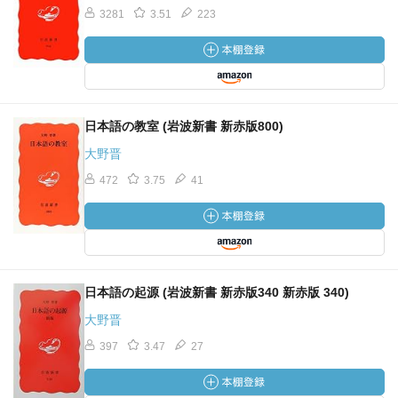
3281
3.51
223
日本語の教室 (岩波新書 新赤版800)
大野晋
472
3.75
41
日本語の起源 (岩波新書 新赤版340 新赤版 340)
大野晋
397
3.47
27