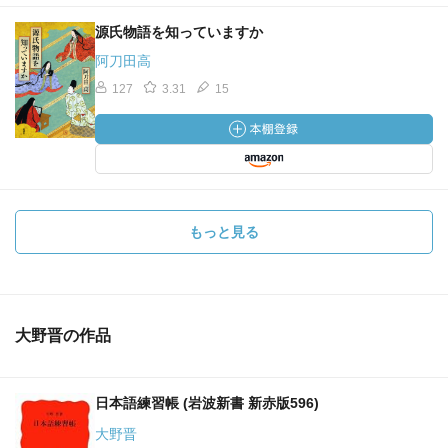
源氏物語を知っていますか
阿刀田高
127
3.31
15
もっと見る
大野晋の作品
日本語練習帳 (岩波新書 新赤版596)
大野晋