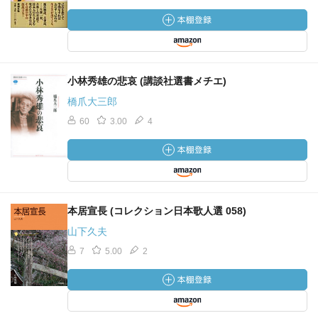
小林秀雄の悲哀 (講談社選書メチエ)
橋爪大三郎
60
3.00
4
本居宣長 (コレクション日本歌人選 058)
山下久夫
7
5.00
2