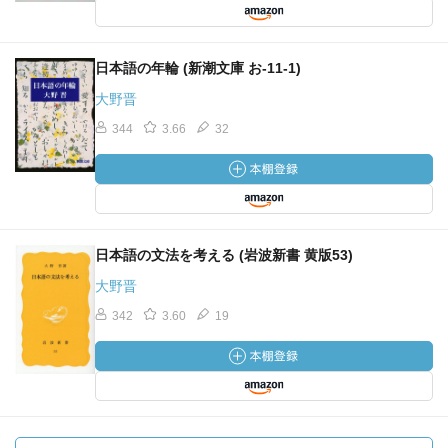
日本語の年輪 (新潮文庫 お-11-1)
大野晋
344
3.66
32
日本語の文法を考える (岩波新書 黄版53)
大野晋
342
3.60
19