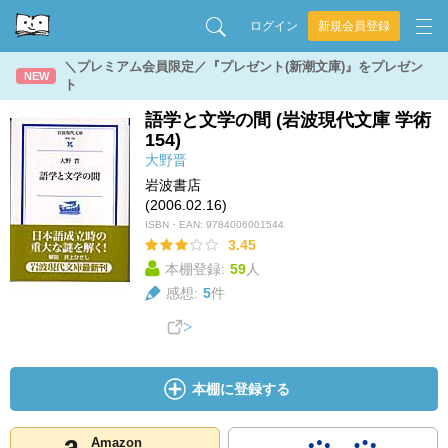
ログイン
新規会員登録
＼プレミアム会員限定／『プレゼント(新潮文庫)』をプレゼン
NEW
ト
語学と文学の間 (岩波現代文庫 学術
154)
大野晋
岩波書店
(2006.02.16)
ISBN・EAN:
9784006001544
3.45
本棚登録:
59
人
感想:
5
件
本棚に登録する
Amazon