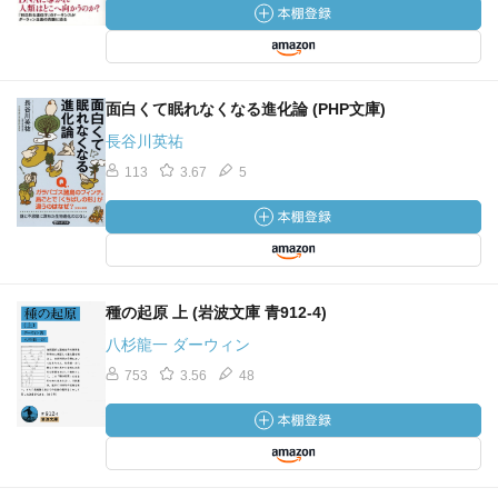
面白くて眠れなくなる進化論 (PHP文庫)
長谷川英祐
113
3.67
5
種の起原 上 (岩波文庫 青912-4)
八杉龍一 ダーウィン
753
3.56
48