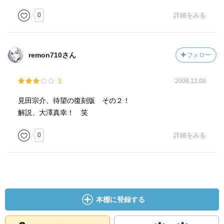
0
詳細をみる
remon710さん
フォロー
3
2008.12.08
見田宗介、待望の復刻版 その２！
解説、大澤真幸！ 笑
0
詳細をみる
本棚に登録する