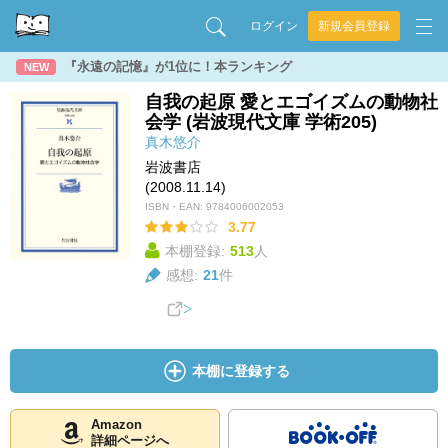
ログイン
新規会員登録
『永遠の記憶』が1位に！本ランキング
NEW
自我の起原 愛とエゴイズムの動物社
会学 (岩波現代文庫 学術205)
真木悠介
岩波書店
(2008.11.14)
ISBN・EAN:
9784006002053
3.77
本棚登録:
513
人
感想:
21
件
本棚に登録する
Amazon
詳細ページへ