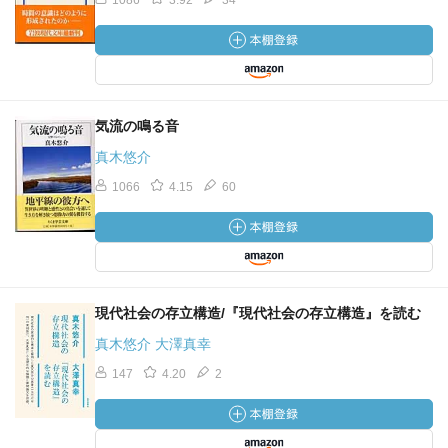
1086
3.92
34
気流の鳴る音
真木悠介
1066
4.15
60
現代社会の存立構造/『現代社会の存立構造』を読む
真木悠介 大澤真幸
147
4.20
2