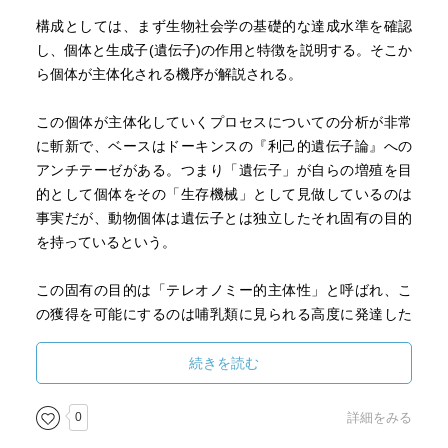
る。
「我々の自我というものが実はDNAのマニフェステーショ
その論の進め方がスリリングで感動的だ。
構成としては、まず生物社会学の基礎的な達成水準を確認
ン(自己表現)にすぎないんだと考えることも出来る」「同じ
利己性(エゴイズム)は実は生物に本源的なものではないこと
し、個体と生成子(遺伝子)の作用と特徴を説明する。そこか
人間というスピーシズに属する個体同士で同じ認識メカニ
を、生物学の知見のみで証明してみせるのだ。
ら個体が主体化される機序が解説される。
ズムのブレインを持ちそれによって同じコンセプトを持ち
合っているから世界はこういうものだと同意しあっている
生物は共生を基本とし、利他的行動を埋め込まれて生きて
この個体が主体化していくプロセスについての分析が非常
だけ、人間のブレインがあるから世界はここにある、そう
いること。
に斬新で、ベースはドーキンスの『利己的遺伝子論』への
いう意味で唯心論なんです」、利根川は自分は唯心論者だ
自己を滅却してまでも、他者のために生きることが生物の
アンチテーゼがある。つまり「遺伝子」が自らの増殖を目
という。
根幹にあること。
的として個体をその「生存機械」として見做しているのは
—それを鮮やかに示したのだ。
事実だが、動物個体は遺伝子とは独立したそれ固有の目的
1993年の真木悠介、‘90年の利根川進の話である。
社会学はこんなことまで出来るのだ、と感動と勇気を与え
を持っているという。
その後30年以上、脳に関する研究は進み、
てくれる。
テクノロジーの進化も加速度を増している。
この固有の目的は「テレオノミー的主体性」と呼ばれ、こ
シンギュラリティも現実的だ。
の獲得を可能にするのは哺乳類に見られる高度に発達した
あらゆる意味で、近い将来世界はどんな社会になるのか興
群居性・社会性である。
味深々である。
他個体を個体として認識することが、選択的な攻撃性の抑
続きを読む
制、およびユニークさの発達に繋がるわけである。
0
詳細をみる
また個体は自立性・自律性を獲得してきたが、完全に閉じ