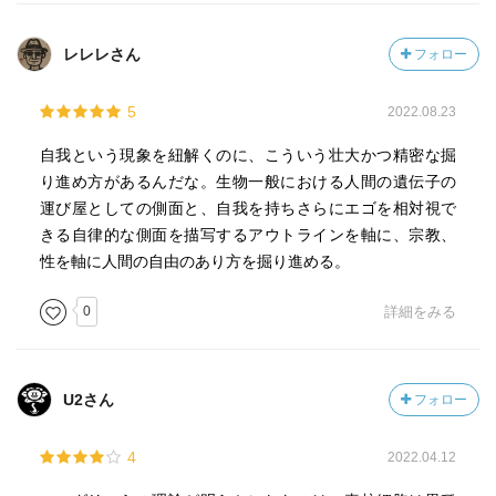
ているわけではない。なお外部の生成子に対して開かれて
いて、互いに影響を及ぼしている。
レレレさん
フォロー
主論の他にも示唆的なメッセージが多くあり、有益な一冊
5
2022.08.23
かと思う。
とはいえ、ハミルトンの「包括的適応」理論やローレン
自我という現象を紐解くのに、こういう壮大かつ精密な掘
ツ、トリヴァースといった動物行動学の内容を理解してい
り進め方があるんだな。生物一般における人間の遺伝子の
ることが前提で主張が進行するため、その事前知識はあっ
運び屋としての側面と、自我を持ちさらにエゴを相対視で
た方が良いかと思う。
きる自律的な側面を描写するアウトラインを軸に、宗教、
性を軸に人間の自由のあり方を掘り進める。
0
詳細をみる
U2さん
フォロー
4
2022.04.12