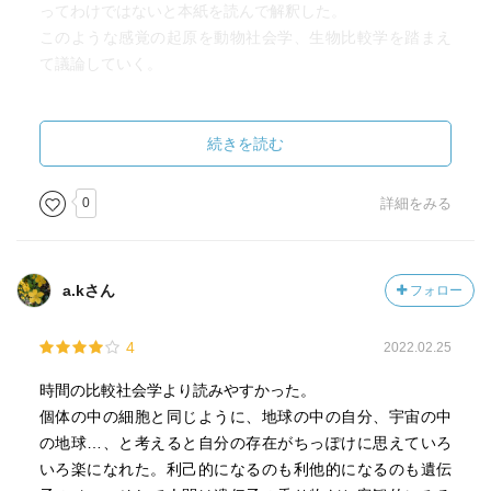
ってわけではないと本紙を読んで解釈した。
このような感覚の起原を動物社会学、生物比較学を踏まえ
て議論していく。
ミツバチの献身的な女王蜂への行動は包括適応度という遺
伝子の利己性を踏まえると合理的に説明ができる。ミツバ
続きを読む
チは種のために他の個体（女王蜂）の生存と繁栄を支える
ことで存在の根拠を獲得する。
0
詳細をみる
人間の社会においてもそういった関わり方で存在の根拠を
獲得することもできる。人間が哺乳類であることにより、
子を産んで保育していくことが必要となる。そのため、長
a.kさん
フォロー
寿になる。（ほかの生物は子を産んだと同時に死ぬことも
ある。遺伝子的にはそちらのほうが正しくもある。）長寿
4
2022.02.25
であるために、長期間の生存の術、知識知恵を身に着ける
し、そういう知恵知識を個人が獲得することが社会におい
時間の比較社会学より読みやすかった。
ても重要なものとしてみなされるようになる。社会から個
個体の中の細胞と同じように、地球の中の自分、宇宙の中
人が認められるようになる。元々は自分の子を産んで保育
の地球…、と考えると自分の存在がちっぽけに思えていろ
するために長寿となる進化を遂げたが、それにより他の子
いろ楽になれた。利己的になるのも利他的になるのも遺伝
を育てる社会の一端を担うことが存在の根拠となる面を生