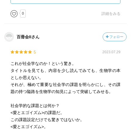
エージェント的な主体性の獲得(個体システム内部での生成
子の淘汰、多細胞化、免疫系の発達、脳神経系の発達)、遺
0
詳細をみる
伝子の目的とは独立の固有の目的を持つテレオノミー的主
体性、それは脳の発達による学習能力やシュミレーション
能力を前提に群居性・社会性で獲得される
百冊会IIさん
フォロー
⑦動物個体は生成子からの派生物が生成子の論理の直接の
規定から自立したものであった
5
2023.07.29
個体が個体を超えたものを派生させ自立する
これが社会学なのか！という驚き。
と本文を章毎に簡潔に要約し、この論文の意味と価値を評
タイトルを見ても、内容を少し読んでみても、生物学の本
価し著者の学問的立ち位置や構想・思考の経緯も説明して
としか思えない。
いる、流石に優秀なゼミ生である。
それが、極めて重要な社会学の課題を明らかにし、その課
宮台真司や小熊英二も彼のゼミ生だった。
題の持つ隘路を生物学の知見によって突破してみせる。
先に読んだ利根川進と立花隆の『精神と物質』の内容に重
社会学的な課題とは何か？
なるところがある。その部分も抜書きすると。
<愛とエゴイズム>の課題だ。
立花の「遺伝子によって生命現象の大枠が決められている
この課題設定だけでも驚きではないか。
とすると基本的に生命の神秘なんてものはないということ
<愛とエゴイズム>。
になりますか」という問いに利根川は「神秘ということは