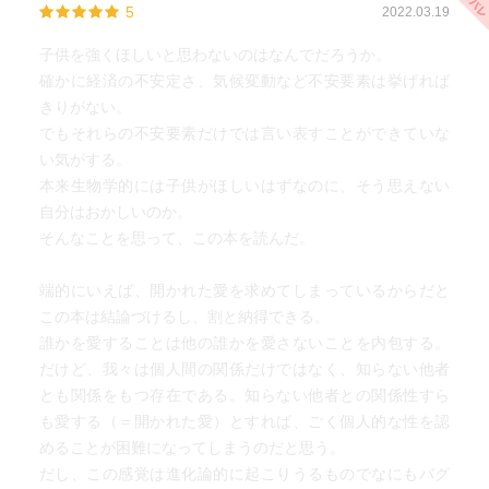
5
2022.03.19
子供を強くほしいと思わないのはなんでだろうか。
確かに経済の不安定さ、気候変動など不安要素は挙げれば
きりがない。
でもそれらの不安要素だけでは言い表すことができていな
い気がする。
本来生物学的には子供がほしいはずなのに、そう思えない
自分はおかしいのか。
そんなことを思って、この本を読んだ。
端的にいえば、開かれた愛を求めてしまっているからだと
この本は結論づけるし、割と納得できる。
誰かを愛することは他の誰かを愛さないことを内包する。
だけど、我々は個人間の関係だけではなく、知らない他者
とも関係をもつ存在である。知らない他者との関係性すら
も愛する（＝開かれた愛）とすれば、ごく個人的な性を認
めることが困難になってしまうのだと思う。
だし、この感覚は進化論的に起こりうるものでなにもバグ