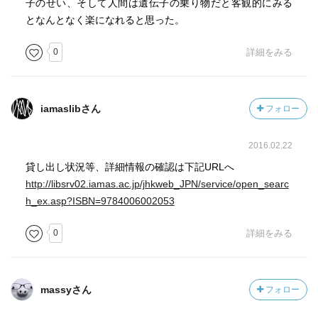
子のせい、そして人間は遺伝子の乗り物だと客観的にみる
じさせる。
となんとなく楽になれると思った。
社会的な存在としてほかの個体を育てることが役割と全う
できるなら、それはそれでいいような気がしてくる。
0
詳細をみる
ただ、最後の大澤真幸の解説で、恋愛もしたことがない、
子供を愛したことがないような人が、普遍的な愛を求めれ
iamaslibさん
フォロー
るかというとそうではなくて、相手のためにと思える愛の
経験がないと他への想像、共感が発生しえないとしている
2016.02.22
のは大きな意味があるように感じる。個人的なこと（特異
なこと）がその相手をこえる普遍的な愛へのとっかかりに
貸し出し状況等、詳細情報の確認は下記URLへ
なるということを示している。
http://libsrv02.iamas.ac.jp/jhkweb_JPN/service/open_searc
h_ex.asp?ISBN=9784006002053
0
詳細をみる
massyさん
フォロー