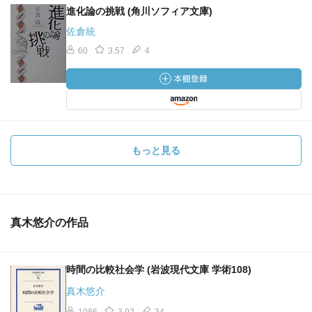
進化論の挑戦 (角川ソフィア文庫)
佐倉統
60
3.57
4
もっと見る
真木悠介の作品
時間の比較社会学 (岩波現代文庫 学術108)
真木悠介