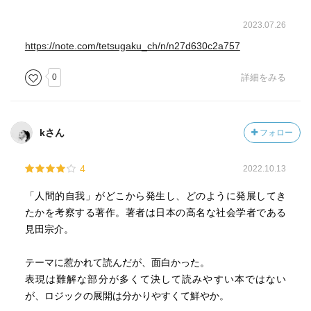
理的探究に関心があるわけじゃないですからね。いずれあ
あいう学問はみんな結局は脳の研究に向かうと思います。
2023.07.26
作者は、本書の執筆に10年掛けて取り組んだと語ってい
逆にいうと脳の生物学が進んで認識、思考、記憶、行動、
る。
https://note.com/tetsugaku_ch/n/n27d630c2a757
性格形成等の原理が科学的にわかってくればああいう学問
依拠し、対決するのはドーキンズの「利己的な遺伝子」の
の内容は大いに変わると思います。それがどうなっている
0
詳細をみる
パラダイムだ。
かよくわからないから現象を現象のまま扱う学問が発達し
そのパラダイムに依拠する限り、主体は「遺伝子」にあ
てきた」
り、生物がエゴイスティックなのは、「利己的な遺伝子」
「すると21世紀には人文科学が解体してブレイン・サイエ
のせいにされ、生物自身には自由も何も存在しないことに
kさん
フォロー
ンスのもとに統合されてしまうことになりますか、文学と
なってしまう。
か哲学はどうなりますか」に対する答えは
その、生物学の確たるパラダイムを打ち破るのは、生物学
4
2022.10.13
「哲学に関していえば‥‥ブレイン・サイエンスの成果は
でなくてはならない。
哲学が扱う世界観や人間観にさらに大きな影響を与えると
「人間的自我」がどこから発生し、どのように発展してき
思います」
「利己的な遺伝子」パラダイムを内側から食い破るもの、
たかを考察する著作。著者は日本の高名な社会学者である
「精神現象も含めてあらゆる生命現象が根本的には物質的
それが「生物は本来共生体」であるという生物学の知見
見田宗介。
基盤の上に立っている、そして物質的生命現象というのは
だ。
基本的にはDNAに記された設計図通り動いていくのだとい
生物は本来的に自己を超える契機を植え付けられていると
テーマに惹かれて読んだが、面白かった。
うことになると精神現象も決定論的現象だといことになり
いう現代生物学の到達地点が、自我の可能性を切り開き、
表現は難解な部分が多くて決して読みやすい本ではない
ます」と言う。
「遺伝子の専制」を破り、ひいては、 独我論を超克す
が、ロジックの展開は分かりやすくて鮮やか。