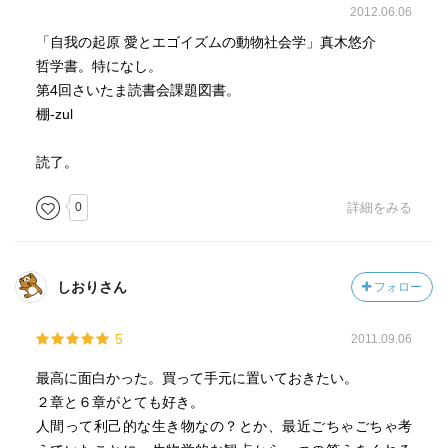
2012.06.06
「自我の起原 愛とエゴイズムの動物社会学」真木悠介
哲学書。特になし。
第4回さいたま読書会課題図書。
棚-zul
読了。
0
詳細をみる
しおりさん
フォロー
5
2011.09.06
最高に面白かった。買って手元に置いておきたい。
２章と６章がとても好き。
人間って利己的な生き物なの？とか、最近ごちゃごちゃ考