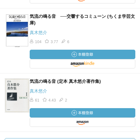
気流の鳴る音 ──交響するコミューン (ちくま学芸文
庫)
真木悠介
104
3.77
6
気流の鳴る音 (定本 真木悠介著作集)
真木悠介
61
4.43
2