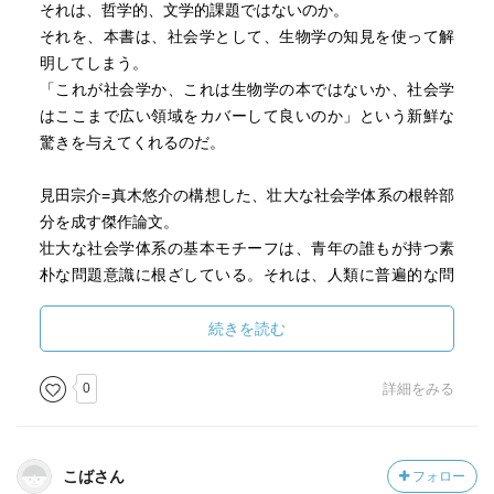
それは、哲学的、文学的課題ではないのか。
要するに理解できないということでしょう。生物というの
それを、本書は、社会学として、生物学の知見を使って解
はもともと地球上にあったものではなくて無生物からでき
明してしまう。
たものですよね。無生物からできたものであれば物理及び
「これが社会学か、これは生物学の本ではないか、社会学
化学の方法論で解明できるものです。要するに生物は非常
はここまで広い領域をカバーして良いのか」という新鮮な
に複雑な機械にすぎないと思いますね」と答えている。
驚きを与えてくれるのだ。
「人間の精神現象というのは重さも形もない物質としての
見田宗介=真木悠介の構想した、壮大な社会学体系の根幹部
実体がないんだから物質レベルで説明をつける意義があま
分を成す傑作論文。
りないと思いますが」に対して「こういう性状を持たない
壮大な社会学体系の基本モチーフは、青年の誰もが持つ素
もの例えば電気とか磁気も現代物理学の対象になっていま
朴な問題意識に根ざしている。それは、人類に普遍的な問
す。ぼくは脳の中で起こっている現象を自然科学の方法論
いでもある。
で研究することによって人間の行動や精神活動を説明する
ひとつは<死とニヒリズムの問題>もう一つは<愛とエゴイズ
続きを読む
のに有効な法則を導き出すことが出来ると確信していま
ムの問題>だ。
す」と言う。
前者については、本書に先立って発表された「時間の比較
0
詳細をみる
社会学」(1979)で解決を与えてみせた。
「教育学という学問分野‥‥現象的な経験値の集大成にす
残された後者の課題、課題が<愛とエゴイズム>の問題の解
ぎず処方に限界がある‥‥人文科学というのはだいたい現
答を求めたのが、この「自我の起源」なのだ。
象そのものに興味を持っているのであって必ずしもその原
こばさん
フォロー
1993年の論文だが、現在でも全く色褪せていない。