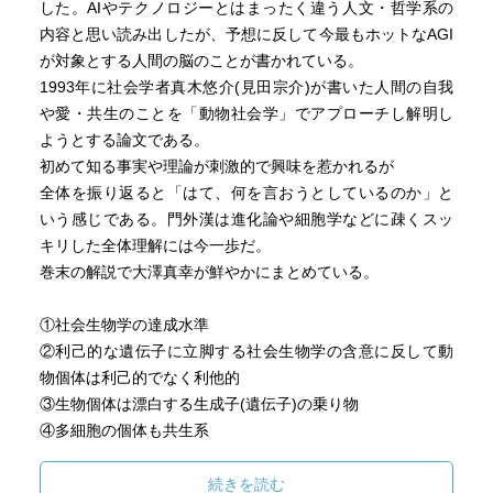
した。AIやテクノロジーとはまったく違う人文・哲学系の
内容と思い読み出したが、予想に反して今最もホットなAGI
が対象とする人間の脳のことが書かれている。
1993年に社会学者真木悠介(見田宗介)が書いた人間の自我
や愛・共生のことを「動物社会学」でアプローチし解明し
ようとする論文である。
初めて知る事実や理論が刺激的で興味を惹かれるが
全体を振り返ると「はて、何を言おうとしているのか」と
いう感じである。門外漢は進化論や細胞学などに疎くスッ
キリした全体理解には今一歩だ。
巻末の解説で大澤真幸が鮮やかにまとめている。
①社会生物学の達成水準
②利己的な遺伝子に立脚する社会生物学の含意に反して動
物個体は利己的でなく利他的
③生物個体は漂白する生成子(遺伝子)の乗り物
④多細胞の個体も共生系
個体が誕生してはじめて性とか死の意味がでてくる
⑤個体が主体化される機序
続きを読む