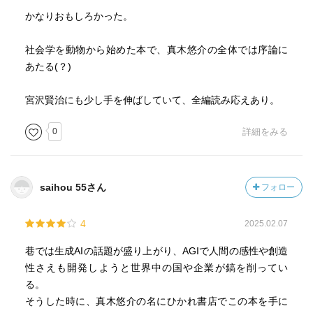
かなりおもしろかった。
社会学を動物から始めた本で、真木悠介の全体では序論に
あたる(？)
宮沢賢治にも少し手を伸ばしていて、全編読み応えあり。
0
詳細をみる
saihou 55さん
フォロー
4
2025.02.07
巷では生成AIの話題が盛り上がり、AGIで人間の感性や創造
性さえも開発しようと世界中の国や企業が鎬を削ってい
る。
そうした時に、真木悠介の名にひかれ書店でこの本を手に