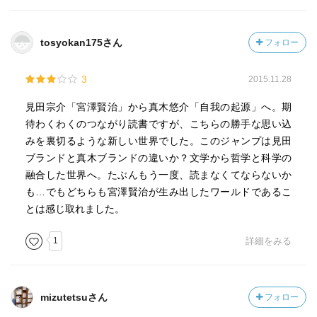
tosyokan175さん
フォロー
3
2015.11.28
見田宗介「宮澤賢治」から真木悠介「自我の起源」へ。期
待わくわくのつながり読書ですが、こちらの勝手な思い込
みを裏切るような新しい世界でした。このジャンプは見田
ブランドと真木ブランドの違いか？文学から哲学と科学の
融合した世界へ。たぶんもう一度、読まなくてならないか
も…でもどちらも宮澤賢治が生み出したワールドであるこ
とは感じ取れました。
1
詳細をみる
mizutetsuさん
フォロー