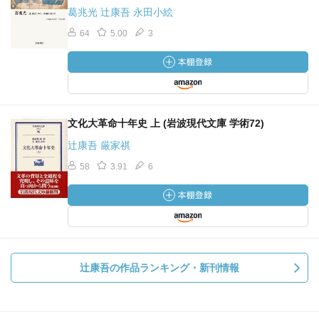
葛兆光 辻康吾 永田小絵
64
5.00
3
文化大革命十年史 上 (岩波現代文庫 学術72)
辻康吾 厳家祺
58
3.91
6
辻康吾の作品ランキング・新刊情報