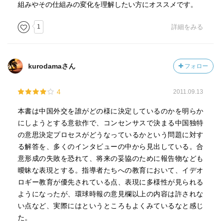
組みやその仕組みの変化を理解したい方にオススメです。
中央政府だけでなく、周辺にて、対外政策決定の過程に関
与しているもの
1
詳細をみる
●国有企業
●金融機関
kurodamaさん
フォロー
●資源産業
●地方政府
4
2011.09.13
●研究機関
●メディア
本書は中国外交を誰がどの様に決定しているのかを明らか
※中国は移民政策でアフリカへの進出を増加させている
にしようとする意欲作で、コンセンサスで決まる中国独特
の意思決定プロセスがどうなっているかという問題に対す
■結論 中国の３つの動向
る解答を、多くのインタビューの中から見出している。合
①対外政策形成における権限が細分化され、外交部はそ
意形成の失敗を恐れて、将来の妥協のために報告物なども
の一部を分かちあうほどに、追いつめられている
曖昧な表現とする。指導者たちへの教育において、イデオ
②対外政策決定者が採用した中国の国際化へのアプロー
ロギー教育が優先されている点、表現に多様性が見られる
チが多様である
ようになったが、環球時報の意見欄以上の内容は許されな
③中国は、その国益を守るため国際的な約束事のルール
い点など、実際にはというところもよくみているなと感じ
作りをすることにより積極的になるべきだ、という広範な
た。