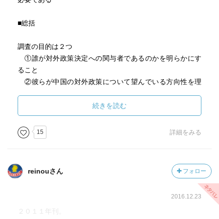
■総括
調査の目的は２つ
①誰が対外政策決定への関与者であるのかを明らかにす
ること
②彼らが中国の対外政策について望んでいる方向性を理
解すること
続きを読む
中国政府は、いくつかの部門で、共産党と重複している
が、それぞれの権限と影響力は、政府のポストではなく、
15
詳細をみる
党内での序列によって決まる
■組織
reinouさん
フォロー
どんな組織が、外交や、安全保障政策の決定に関与してい
2016.12.23
るのか
２０１１年刊。