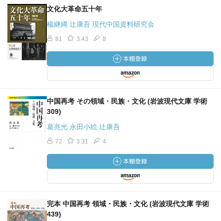
文化大革命五十年
楊継縄 辻康吾 現代中国資料研究会
81
3.43
8
中国再考 その領域・民族・文化 (岩波現代文庫 学術
309)
葛兆光 永田小絵 辻康吾
72
3.31
4
完本 中国再考 領域・民族・文化 (岩波現代文庫 学術
439)