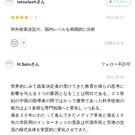
tetsulashさん
フォロー
第４章 周辺の関与者
第５章 結論
4
2011.04.21
原注
事項索引
対外政策決定の、国内レベルを画期的に分析
人名索引
0
詳細をみる
ISBN：9784006002480
出版社：岩波書店
H.Satoさん
フォロー不許可
判型：文庫
ページ数：192ページ
2011.04.16
定価：840円（本体）
世界的にみて政策決定者の受けてきた教育が彼らの思考に
2011年03月16日第1刷発行
影響を与える１つの要因となることは明白である。２１世
紀の中国の指導者の間ではかって優勢であった科学技術の
能力はより多様な専門知識へと変化しっつある。
過去３０年にわたって進んできたメディア革命と過去１０
年の市民間のインターネットの普及は中国市民と官僚の交
流の様式全体を実質的に変化させてきた。