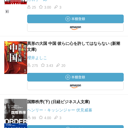
25
3.00
3
異形の大国 中国 彼らに心を許してはならない (新潮
文庫)
櫻井よしこ
275
3.43
20
国際秩序(下) (日経ビジネス人文庫)
ヘンリー・キッシンジャー 伏見威蕃
99
4.00
3