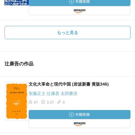
もっと見る
辻康吾の作品
文化大革命と現代中国 (岩波新書 黄版346)
安藤正士 辻康吾 太田勝洪
97
3.37
9