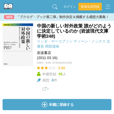
ログイン
新規会員登録
「ブクログ・ブック第二弾」制作決定＆掲載する感想大募集！
NEW
中国の新しい対外政策 誰がどのよう
に決定しているのか (岩波現代文庫
学術248)
リンダ・ヤーコブソン
ディーン・ノックス
辻
康吾
岡部達味
岩波書店
(2011.03.16)
ISBN・EAN:
9784006002480
3.50
本棚登録:
55
人
感想:
8
件
本棚に登録する