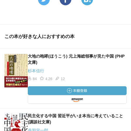
この本が好きな人におすすめの本
大地の咆哮(ほうこう) 元上海総領事が見た中国 (PHP
文庫)
杉本信行
84
4.26
12
民主化する中国 習近平がいま本当に考えていること
(講談社文庫)
丹羽宇一郎