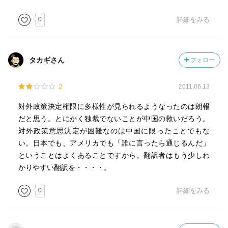
合意が特に新しい対外政策への関与者の間で存在している
0
詳細をみる
毛沢東時代はともかく、党中央とくに、最高機関がトップ
ダウンで政策を決めることはなく、いろいろな機関が絡ん
でいて、その中で関与者が意思決定を図っていることが分
タカギさん
フォロー
かる
2
2011.06.13
中国にも、スーパーシンクタンクである、中国国際経済交
流センターなどがあり、官僚を支援している
対外政策決定権限に多様性が見られるようなったのは朗報
だと思う。とにかく独裁でないことが中国の救いだろう。
目次
対外政策意思決定が困難なのは中国に限ったことでもな
まえがき
い。日本でも、アメリカでも「誰に言ったら通じるんだ」
謝辞
ということはよくあることですから。翻訳者はもう少しわ
日本語版への序文
かりやすい翻訳を・・・・。
要約
略語
0
詳細をみる
第１章 序説
第２章 対外政策における公的関与者
第３章 対外政策関与者の思考に影響する諸要因