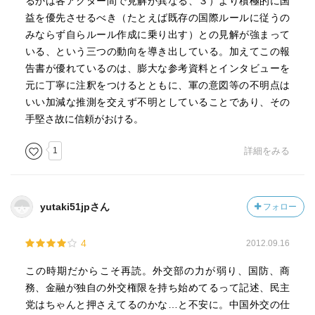
ところで、訳者はネットで本書の原本の情報を得たとあ
るかは各アクター間で見解が異なる、３）より積極的に国
る。すなわち、電子媒体というツールのある現代社会。こ
益を優先させるべき（たとえば既存の国際ルールに従うの
それら組織で人々はどのように結びついているのか
こでは、情報の窓口は語学力の役割。研究者とか○○ウォッ
みならず自らルール作成に乗り出す）との見解が強まって
チャーという立場の人は、英語を軸とした語学力醸成の高
いる、という三つの動向を導き出している。加えてこの報
官僚たちは、将来の妥協を容易にするため当初のメモや提
度化はもはや避けて通れないのだろう。これが痛感させら
告書が優れているのは、膨大な参考資料とインタビューを
案書の段階から曖昧な言葉を使い、主流となる意見に反す
れる。
元に丁寧に注釈をつけるとともに、軍の意図等の不明点は
ることなく、責任を問われないように、問題を回避する
いい加減な推測を交えず不明としていることであり、その
手堅さ故に信頼がおける。
幹部たちの、家族関係、出身地、級友、履歴をくわしく
著者リンダ・ヤーコブンソン、ディーン・ノックスは何
調べることでその人物の関係網を理解することができる
1
詳細をみる
れもストックホルム国際平和研究所所属、「中国と世界の
安全保障」Ｐの責任者と研究補佐。
党学校での教育は、重要な関係性をもつ
yutaki51jpさん
フォロー
政策決定者の思考に影響を及ぼすもの
①党の大衆教育
4
2012.09.16
②幹部に対する内部教育
③海外で受ける教育
この時期だからこそ再読。外交部の力が弱り、国防、商
務、金融が独自の外交権限を持ち始めてるって記述、民主
■周辺組織
党はちゃんと押さえてるのかな…と不安に。中国外交の仕