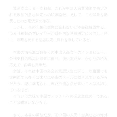
中央政府で、対外政策問題を扱うのは以下の組織が絡んで
いる
共産党による一党独裁。これが中華人民共和国で措定さ
れる政治的意思決定への印象論だ。そして、この印象を助
●党外事指導小組
長したのが毛沢東の存在。
国務委員
しかし、その印象は実態に合わないと本書は解説する。
国際部長
つまり複数のプレイヤーが対外的な意思決定に関与し、時
外交部長
に、速断を要する意思決定に遅れを来していると。
商務部長
国防部長
本書の情報源は数多くの中国人高官へのインタビュー、
国家安全部長
公刊史料の幅広い調査に依り、薄い本だが、かなりの読み
●党中央対台湾工作指導小組（国務院にも属している）
応えで、内容も貴重だ。
●金融経済工作指導小組
勿論、それは中国の外交的意思決定に関し、制度面でも
実態面でも多くは未だに秘密のベールに隠されているから
※各小組には 調査、政策提案、調整活動を行う、弁
だろう。現に著者らも、未だ不明な点が多いことは承認し
公室がある
ているほど。
そういう意味で中国ウォッチャへの必読文献の一である
●党中央委員会政策研究室
ことは間違いなかろう。
●党中央委員会中央書記処弁公庁
●党中央員会中央国際部
さて、本書の帰結だが、①中国の人民・企業などの海外