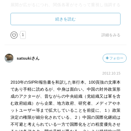
展開が広がるにつれ、関係各署がそろって重視し強調する
●党中央宣伝部
中国の国益概念が流動化・拡大傾向にある点。
●党中央対外宣伝弁公室
一方、②海外展開の進展に伴い、国内の外交的意思決定
続きを読む
●党中央組織部
の権限が細分化され、時に機関相互の利害対立・衝突を来
す場面が増大してきた点。
1
詳細をみる
●国務院 温家宝総理が率いる、国務院は、中国政府の最
逆に、中国と交渉するには、各々の機関の相互関係と影
高機関であり国家関係において、中国を代表する
響力の程度、範囲の分析が前提となってきている。パイプ
外交部：近年立場が弱体化しつつある
は一本で足りないのだ。
satsukiさん
フォロー
大使：各大使個人の条件によって決まる
ところが③その中核となる党構成員、就中、党学校の卒
商務部
業生は、未だに毛沢東・中国共産党的イデオロギー色の濃
2012.10.15
財政部
い教育を受けてきたという現実もある。
国家安全部 チベット問題
なお④諜報・スパイ等公安活動への言及は皆無。解放軍
2010年のSIPRI報告書を和訳した単行本。100頁強の文庫本
●中国人民銀行
の外交への影響力には若干言及があるが、関係各署との利
であり手軽に読めるが、中身は面白い。中国の対外政策形
●国家発展改革委員会 エネルギー分野の対外政策
害調整の難しさは他と変わらず。ただ昨今の暴走気味に見
成のアクターが、昔ながらの中央組織（党組織又は軍を含
える人民解放軍を「"関東軍化"」といった単純な構図では語
む政府組織）から企業、地方政府、研究者、メディアやネ
●解放軍 海洋安全保障の重要性が高まっている
れはしないとも。
ットユーザー等まで拡大していることを前提に、１）政策
●中央軍事委員会 軍の最高任務は、党を守ることである
決定の権限が細分化されている、２）中国の国際化継続は
不可避と考えられている一方で国際化をどの程度優先させ
■政策決定