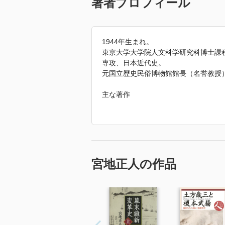
著者プロフィール
1944年生まれ。
東京大学大学院人文科学研究科博士課
専攻、日本近代史。
元国立歴史民俗博物館館長（名誉教授
主な著作
『日露戦後政治史の研究』（東京大学出
『幕末維新風雲通信』 （東京大学出版会
『天皇制の政治史的研究』（校倉書房、
『国際政治下の近代日本』（山川出版社
『幕末維新期の文化と情報』（名著刊行
『幕末維新期の社会的政治史研究』（岩
宮地正人の作品
『歴史のなかの新撰組』（岩波書店、2
『通史の方法』（名著刊行会、2010年
『幕末維新変革史』（岩波書店、201
『歴史のなかの『夜明け前』 平田国学
「2018年 『幕末維新像の新展開』