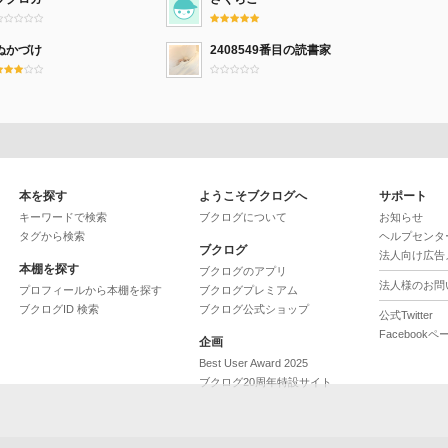
ぬかづけ
2408549番目の読書家
本を探す
ようこそブクログへ
サポート
キーワードで検索
ブクログについて
お知らせ
タグから検索
ヘルプセンタ
ブクログ
法人向け広告
本棚を探す
ブクログのアプリ
法人様のお問
プロフィールから本棚を探す
ブクログプレミアム
ブクログID 検索
ブクログ公式ショップ
公式Twitter
Facebookペ
企画
Best User Award 2025
ブクログ20周年特設サイト