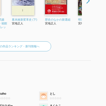
武揚
幕末維新変革史 (下)
歴史のなかの新選組
明治時代館
・箱館
宮地正人
宮地正人
宮地正人
ブレッ
の作品ランキング・新刊情報へ
Suiho
とし
ブクロガー
さくらこ