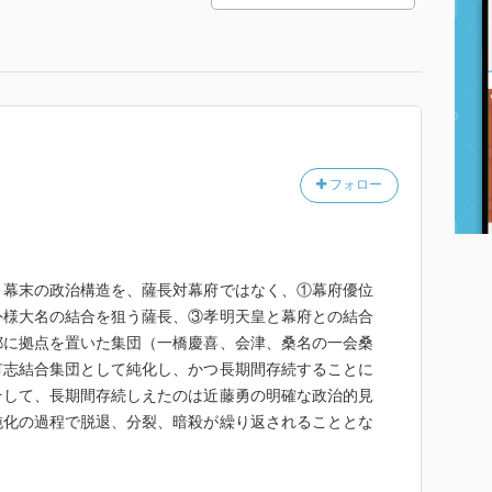
フォロー
。幕末の政治構造を、薩長対幕府ではなく、①幕府優位
外様大名の結合を狙う薩長、③孝明天皇と幕府との結合
都に拠点を置いた集団（一橋慶喜、会津、桑名の一会桑
有志結合集団として純化し、かつ長期間存続することに
そして、長期間存続しえたのは近藤勇の明確な政治的見
純化の過程で脱退、分裂、暗殺が繰り返されることとな