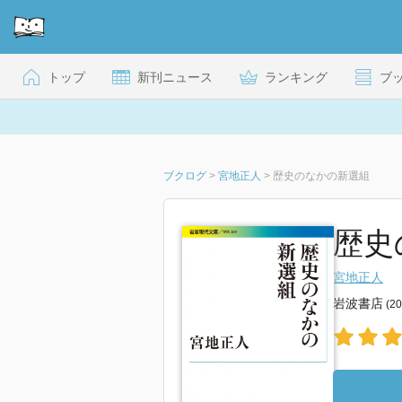
トップ
新刊ニュース
ランキング
ブ
ブクログ
>
宮地正人
>
歴史のなかの新選組
歴史
宮地正人
岩波書店
(2