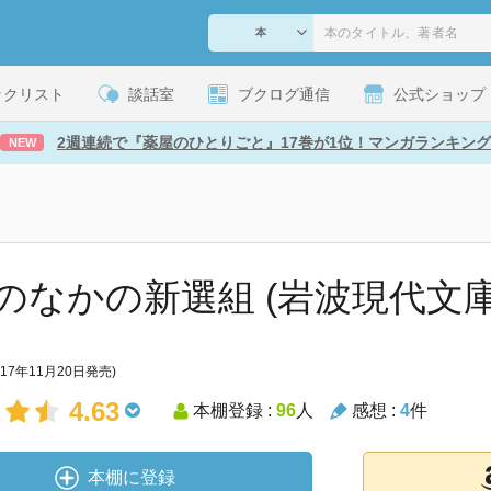
ックリスト
談話室
ブクログ通信
公式ショップ
2週連続で『薬屋のひとりごと』17巻が1位！マンガランキング
NEW
のなかの新選組 (岩波現代文庫 
017年11月20日発売)
4.63
本棚登録 :
96
人
感想 :
4
件
本棚に登録