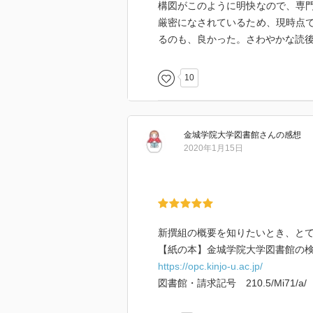
構図がこのように明快なので、専
厳密になされているため、現時点
るのも、良かった。さわやかな読後
10
金城学院大学図書館
さん
の感想
2020年1月15日
新撰組の概要を知りたいとき、と
【紙の本】金城学院大学図書館の検
https://opc.kinjo-u.ac.jp/
図書館・請求記号 210.5/Mi71/a/