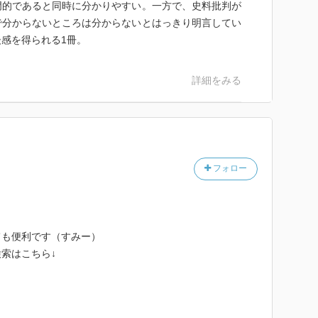
門的であると同時に分かりやすい。一方で、史料批判が
で分からないところは分からないとはっきり明言してい
感を得られる1冊。
詳細をみる
フォロー
ても便利です（すみー）
索はこちら↓