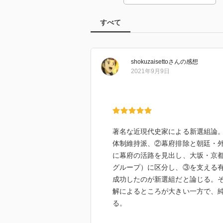
すべて
shokuzaisetto
さん
の感想
2021年9月9日
著名な近現代史家による新選組論
体制維持派、②幕府排除と朝廷・
に幕府の活路を見出し、大坂・京
グループ）に区分し、③を支える
成功したのが新選組だと論じる。
解によるところが大きい一方で、
る。