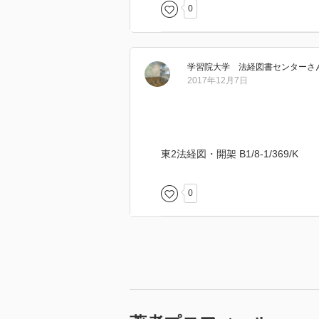
0
学習院大学 法経図書センター
さ
2017年12月7日
東2法経図・開架 B1/8-1/369/K
0