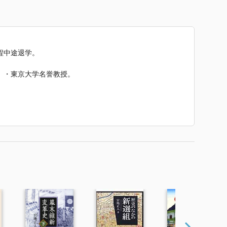
程中途退学。
）・東京大学名誉教授。
版会、1973年）
、1978年）
1981年）
、1987年）
会、1994年）
波書店、1999年）
004年）
）
2年）
の幕末維新』（吉川弘文館・2015年）
 で使われていた紹介文から引用しています。」