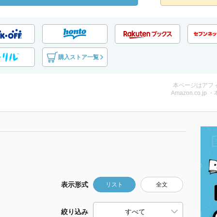
購入ストア一覧
本ページはアフ
Amazon.co.jp 
表示形式
リスト
全文
絞り込み