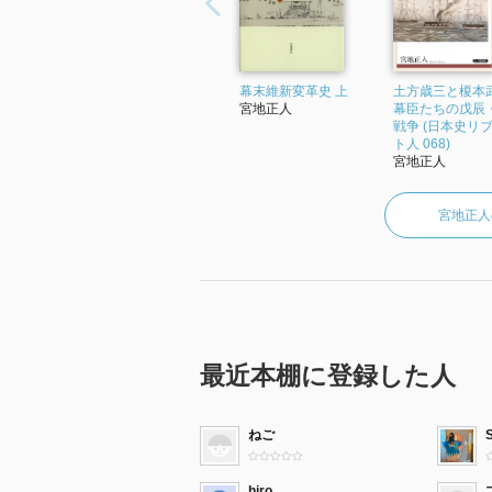
幕末維新変革史 上
土方歳三と榎本
宮地正人
幕臣たちの戊辰
戦争 (日本史リ
ト人 068)
宮地正人
宮地正人
最近本棚に登録した人
ねご
hiro