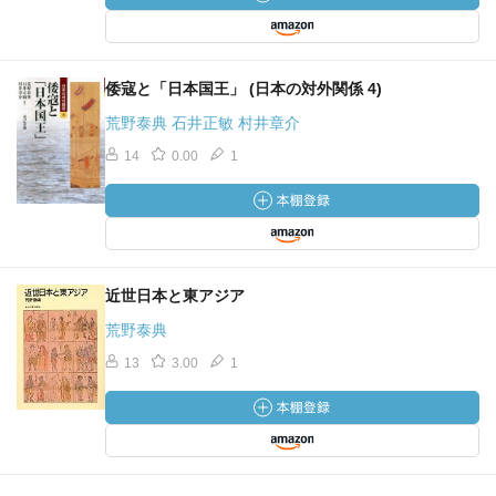
倭寇と「日本国王」 (日本の対外関係 4)
荒野泰典 石井正敏 村井章介
14
0.00
1
近世日本と東アジア
荒野泰典
13
3.00
1