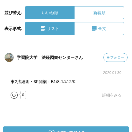
並び替え:
いいね順
新着順
表示形式:
リスト
全文
学習院大学 法経図書センターさん
フォロー
2020.01.30
東2法経図・6F開架：B1/8-1/412/K
0
詳細をみる