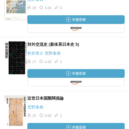
29
3.00
0
対外交流史 (新体系日本史 5)
村井章介 荒野泰典
17
4.00
3
近世日本国際関係論
荒野泰典
15
0.00
2