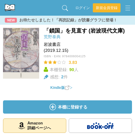
ログイン
新規会員登録
お待たせしました！「再読記録」が読書グラフに登場！
NEW
「鎖国」を見直す (岩波現代文庫)
荒野泰典
岩波書店
(2019.12.15)
ISBN・EAN:
9784006004125
3.83
本棚登録:
90
人
感想:
2
件
Kindle版
本棚に登録する
Amazon
詳細ページへ