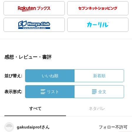
感想・レビュー・書評
並び替え:
いいね順
新着順
表示形式:
リスト
全文
すべて
ネタバレ
gakudaiprofさん
フォロー不許可