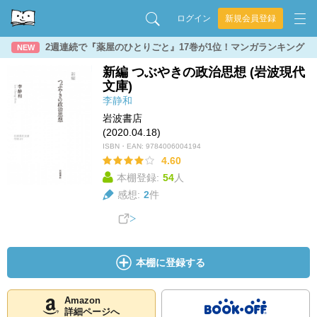
ログイン
新規会員登録
2週連続で『薬屋のひとりごと』17巻が1位！マンガランキング
NEW
新編 つぶやきの政治思想 (岩波現代
文庫)
李静和
岩波書店
(2020.04.18)
ISBN・EAN:
9784006004194
4.60
本棚登録:
54
人
感想:
2
件
本棚に登録する
Amazon
詳細ページへ