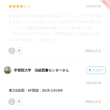
4
2025.02.05
韓国のあらゆる政治的なものが入っている。ひとつは従軍
慰安婦のことであるし、ひとつは日本での強制労働であ
り、さらに韓国の済州島の虐殺のことも書かれている。
注でかろうじてわかるが、実際は詩なので直接には若く
ないとわからないこともあった。
0
詳細をみる
学習院大学 法経図書センターさん
フォロー
2020.06.29
東2法経図・6F開架：B1/8-1/419/K
0
詳細をみる