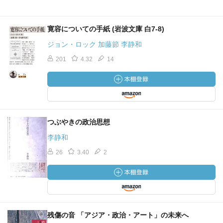
寛容についての手紙 (岩波文庫 白7-8)
ジョン・ロック 加藤節 李静和
201
4.32
14
つぶやきの政治思想
李静和
26
3.40
2
残傷の音 「アジア・政治・アート」の未来へ