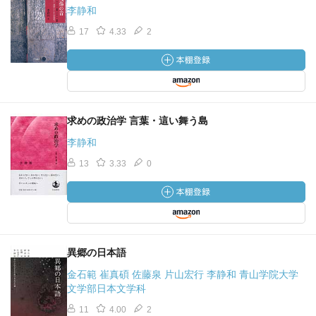
李静和
17
4.33
2
求めの政治学 言葉・這い舞う島
李静和
13
3.33
0
異郷の日本語
金石範 崔真碩 佐藤泉 片山宏行 李静和 青山学院大学
文学部日本文学科
11
4.00
2