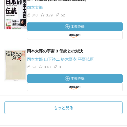
岡本太郎
843
3.79
52
岡本太郎の宇宙 3 伝統との対決
岡本太郎 山下裕二 椹木野衣 平野暁臣
59
3.43
3
もっと見る