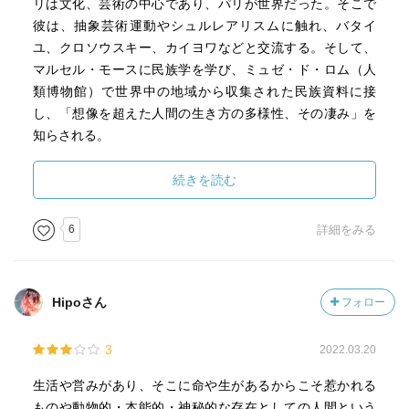
リは文化、芸術の中心であり、パリが世界だった。そこで
彼は、抽象芸術運動やシュルレアリスムに触れ、バタイ
ユ、クロソウスキー、カイヨワなどと交流する。そして、
マルセル・モースに民族学を学び、ミュゼ・ド・ロム（人
類博物館）で世界中の地域から収集された民族資料に接
し、「想像を超えた人間の生き方の多様性、その凄み」を
知らされる。
以上を前史として、帰国そして敗戦を経ての太郎につい
続きを読む
て、いわゆる縄文土器の発見から、日本紀行三部作/『日本
再発見』『沖縄文化論ー忘れられた日本』『神秘日本』へ
6
詳細をみる
と展開していく太郎の道行を追いかけていく。そのキーワ
ードとなるのが ”身をやつした民族学者” 。太郎は東北、沖
縄、そして韓国と旅をし、そこで人間の営みを見、眼差し
Hipoさん
フォロー
を向け、思いを語る。太郎の日本紀行は、「世界的である
と同時にローカルな新しい伝統」創出のための試行錯誤の
3
2022.03.20
現場と化していったのだと著者は述べる。芸術や思想にお
ける世界性とは、それぞれの拠って立つ生の現場から繰り
生活や営みがあり、そこに命や生があるからこそ惹かれる
広げられてゆく、民族や風土の泥にまみれた闘いの中から
ものや動物的・本能的・神秘的な存在としての人間という