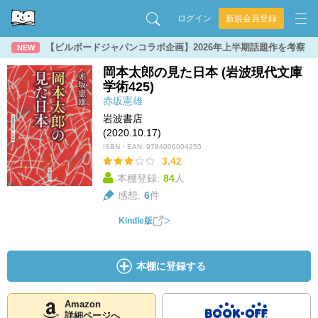
ログイン
新規会員登録
【ビルボードジャパンコラボ企画】2026年上半期話題作を考察
NEW
岡本太郎の見た日本 (岩波現代文庫
学術425)
赤坂憲雄
岩波書店
(2020.10.17)
ISBN・EAN:
9784006004255
3.42
本棚登録:
84
人
感想:
6
件
Kindle版
本棚に登録する
Amazon
詳細ページへ