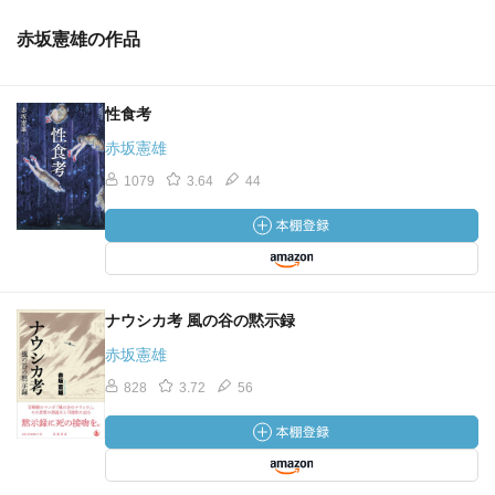
赤坂憲雄の作品
性食考
赤坂憲雄
1079
3.64
44
ナウシカ考 風の谷の黙示録
赤坂憲雄
828
3.72
56