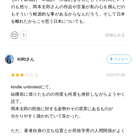
獲得されてゆくものではなかったか、それを太郎は信じよ
のも然り。岡本太郎さんの作品や言葉が私の心を掴んだの
うとした、と（401頁）。
もそういう根源的な事があるからなんだろう。そして日本
を離れたからこそ思う日本についても。
改めて、岡本太郎の本を再読してみたくなった。
1
詳細をみる
KIRIさん
フォロー
3
2024.07.09
kindle unlimitedにて。
結構前に借りたものの何度も何度も挫折しながらようやく
読了。
岡本太郎の民俗に対する姿勢やその背景にあるものが
分かりやすく描かれていて良かった。
ただ、著者自身の立ち位置とか民俗学界の人間関係がよく