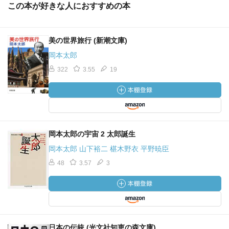
この本が好きな人におすすめの本
美の世界旅行 (新潮文庫)
岡本太郎
322
3.55
19
岡本太郎の宇宙 2 太郎誕生
岡本太郎 山下裕二 椹木野衣 平野暁臣
48
3.57
3
日本の伝統 (光文社知恵の森文庫)