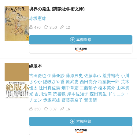
境界の発生 (講談社学術文庫)
赤坂憲雄
470
3.50
12
絶版本
古田徹也 伊藤亜紗 藤原辰史 佐藤卓己 荒井裕樹 小川
さやか 隠岐さや香 原武史 西田亮介 稲葉振一郎 荒木
優太 辻田真佐憲 畑中章宏 工藤郁子 榎木英介 山本貴
光 吉川浩満 読書猿 岸本佐知子 森田真生 ドミニク・
チェン 赤坂憲雄 斎藤美奈子 鷲田清一
350
3.37
16