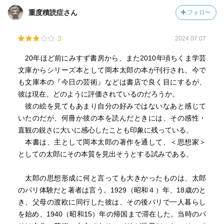
重度積読症さん
フォロー
3
2024.07.07
20年ほど前にみすず書房から、また2010年頃ちくま学芸
文庫からシリーズ本として岡本太郎の本が刊行され、今で
も文庫本の『今日の芸術』などは書店で良く目にするが、
彼は現在、どのように評価されているのだろうか。
彼の絵を見てもあまり自分の好みではないなあと感じて
いたのだが、何冊か彼の本を読んだときには、その感性・
直観の鋭さに大いに感心したことも印象に残っている。
本書は、主として岡本太郎の著作を通して、＜思想家＞
としての太郎にその本質を見出そうとする試みである。
太郎の思想形成に何と言っても大きかったものは、太郎
のパリ体験だと著者は言う。1929（昭和４）年、18歳のと
き、父母の渡欧に同行した彼は、その後パリで一人暮らし
を始め、1940（昭和15）年の帰国まで滞在した。当時のパ