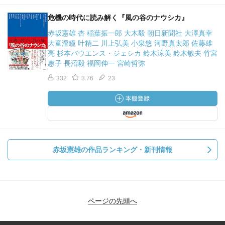
危機の時代に読み解く『風の谷のナウシカ』
赤坂憲雄 杏 稲葉振一郎 大木毅 朝日新聞社 大澤真幸
大童澄瞳 叶精二 川上弘美 小泉悠 河野真太郎 佐藤雄
亮 杉本バウエンス・ジェシカ 鈴木涼美 鈴木敏夫 竹宮
惠子 長沼毅 福岡伸一 宮崎哲弥
332
3.76
23
赤坂憲雄の作品ランキング・新刊情報
ページの先頭へ