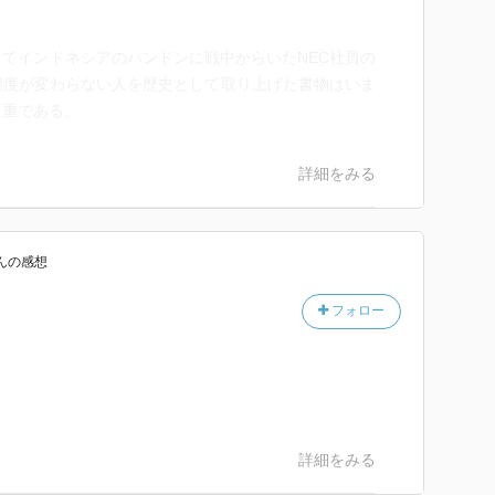
てインドネシアのバンドンに戦中からいたNEC社員の
態度が変わらない人を歴史として取り上げた書物はいま
貴重である。
詳細をみる
ん
の感想
フォロー
詳細をみる