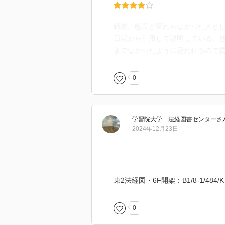
戦後、態度が変わらなかった人とし
日記から引用して説明している。
までなかったように思われるので
0
学習院大学 法経図書センター
さ
2024年12月23日
東2法経図・6F開架：B1/8-1/484/K
0