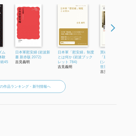
ズム
日本軍慰安婦 (岩波新
日本軍「慰安婦」制度
買春する帝国 日本軍
体験
書 新赤版 2072)
とは何か (岩波ブック
「慰安婦」問題の基
術45
吉見義明
レット 784)
(シリーズ 日本の中の
吉見義明
世界史)
吉見義明
の作品ランキング・新刊情報へ