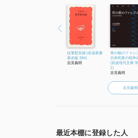
従軍慰安婦 (岩波新書
草の根のファシ
新赤版 384)
日本民衆の戦争
吉見義明
(岩波現代文庫 学
2)
吉見義明
吉見義明
最近本棚に登録した人