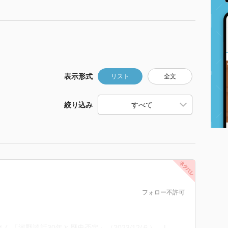
表示形式
リスト
全文
絞り込み
フォロー不許可
見義明さん「河野談話30年と歴史否定」（2023/12/６） |