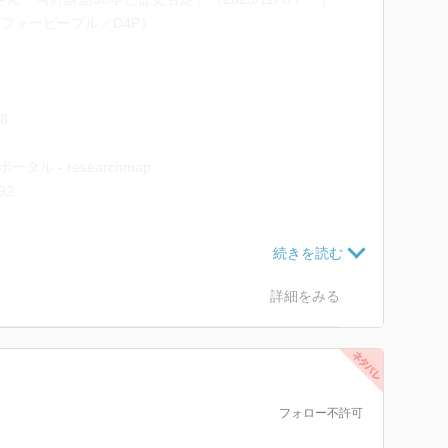
アローグフォーピープル／D4P）
38
マイポータル - researchmap
192
 岩波書店
54002.html
詳細をみる
23896.html
フォロー不許可