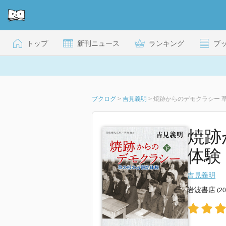
トップ
新刊ニュース
ランキング
ブ
ブクログ
>
吉見義明
>
焼跡からのデモクラシー 草
焼跡
体験 
吉見義明
岩波書店
(2