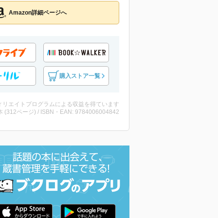
Amazon詳細ページへ
購入ストア一覧
ィリエイトプログラムによる収益を得ています
・本 (312ページ) / ISBN・EAN: 9784006004842