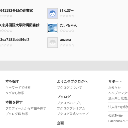
2641182番目の読書家
けんぼー
東京外国語大学附属図書館
だいちゃん
b3ea7181bdd56ef2
aozora
本を探す
ようこそブクログへ
サポート
キーワードで検索
ブクログについて
お知らせ
タグから検索
ヘルプセンタ
ブクログ
法人向け広告
本棚を探す
ブクログのアプリ
法人様のお問
プロフィールから本棚を探す
ブクログプレミアム
ブクログID 検索
ブクログ公式ショップ
公式Twitter
Facebookペ
企画