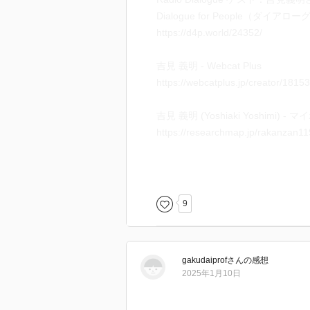
Dialogue for People（ダイ
https://d4p.world/24352/
吉見 義明 - Webcat Plus
https://webcatplus.jp/creator/1815
吉見 義明 (Yoshiaki Yoshimi) - 
https://researchmap.jp/rakanzan1
焼跡からのデモクラシー （下） -
https://www.iwanami.co.jp/book/b6
(岩波現代全書)
9
https://www.iwanami.co.jp/book/b2
-----------------------------
(yamanedoさん)本の やまね洞から
gakudaiprof
さん
の感想
2025年1月10日