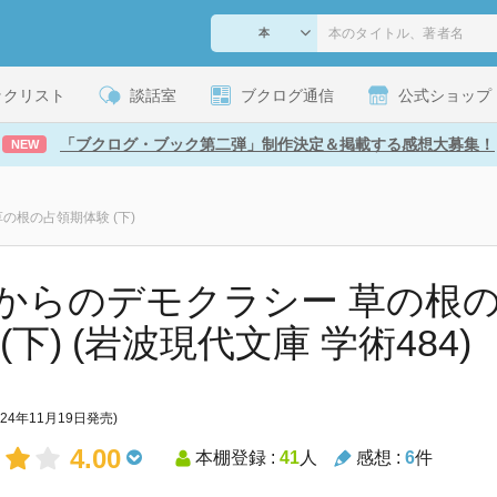
ックリスト
談話室
ブクログ通信
公式ショップ
「ブクログ・ブック第二弾」制作決定＆掲載する感想大募集！
NEW
の根の占領期体験 (下)
からのデモクラシー 草の根
(下) (岩波現代文庫 学術484)
024年11月19日発売)
4.00
本棚登録 :
41
人
感想 :
6
件