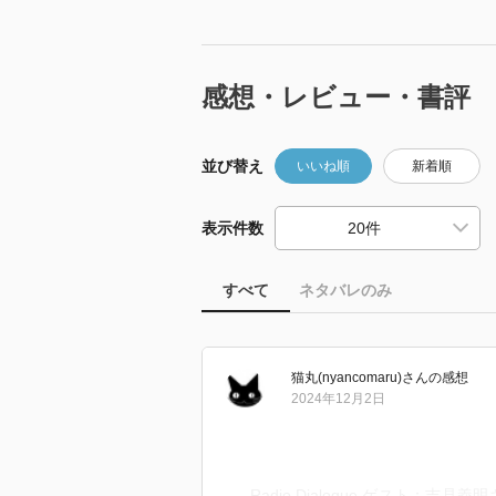
感想・レビュー・書評
並び替え
いいね順
新着順
表示件数
すべて
ネタバレのみ
猫丸(nyancomaru)
さん
の感想
2024年12月2日
Radio Dialogue ゲスト：吉