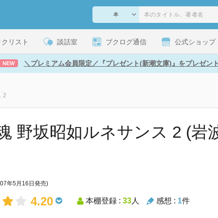
ックリスト
談話室
ブクログ通信
公式ショップ
＼プレミアム会員限定／『プレゼント(新潮文庫)』をプレゼン
NEW
 2
魂 野坂昭如ルネサンス 2 (岩
007年5月16日発売)
4.20
本棚登録 :
33
人
感想 :
1
件