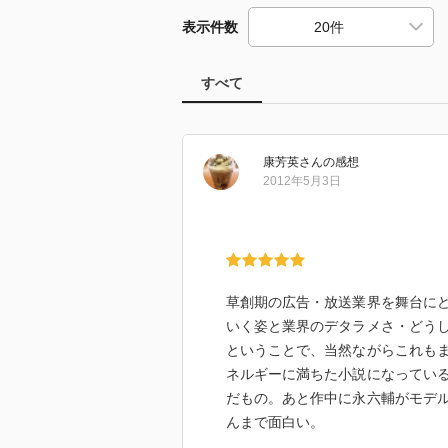
表示件数
すべて
康芳英
さん
の感想
2012年5月3日
草創期の広告・放送業界を舞台に
いく姿と業界のデタラメさ・どう
ということで、当然ながらこれも
ネルギーに満ちた小説になってい
だもの。あと作中に永六輔がモデ
んまで面白い。