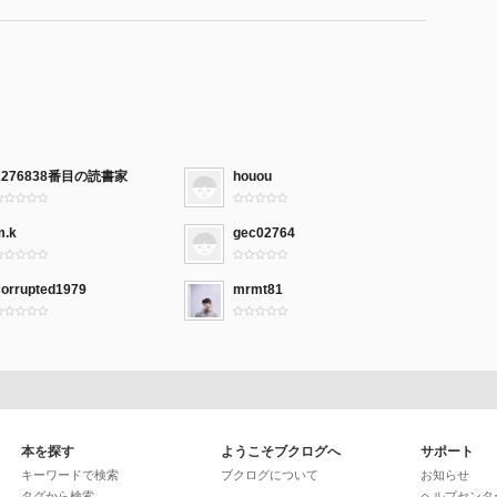
2276838番目の読書家
houou
m.k
gec02764
corrupted1979
mrmt81
本を探す
ようこそブクログへ
サポート
キーワードで検索
ブクログについて
お知らせ
タグから検索
ヘルプセンタ