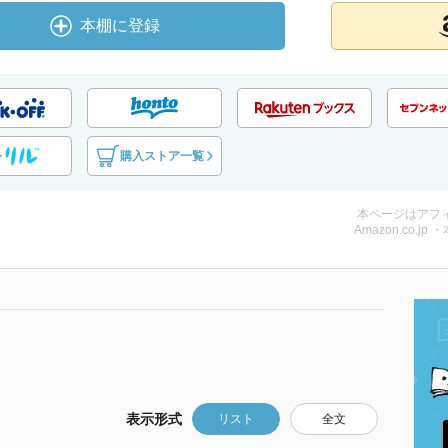
本棚に登録
購入ストア一覧
本ページはアフ
Amazon.co.jp 
表示形式
リスト
全文