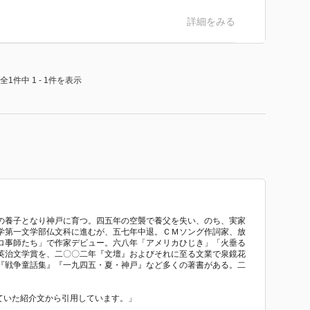
詳細をみる
全1件中 1 - 1件を表示
の養子となり神戸に育つ。四五年の空襲で養父を失い、のち、実家
学第一文学部仏文科に進むが、五七年中退。ＣＭソング作詞家、放
ロ事師たち」で作家デビュー。六八年「アメリカひじき」「火垂る
英治文学賞を、二〇〇二年『文壇』およびそれに至る文業で泉鏡花
『戦争童話集』『一九四五・夏・神戸』など多くの著書がある。二
れていた紹介文から引用しています。」