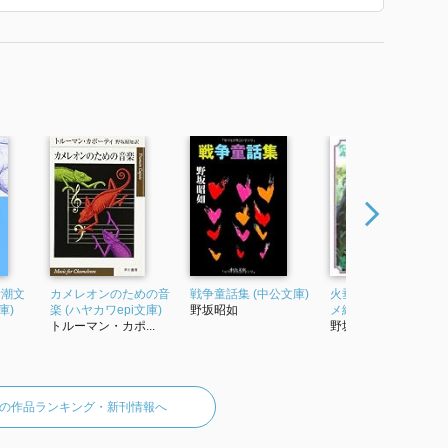
新潮文
カメレオンのための音
戦争童話集 (中公文庫)
火垂るの墓 (徳間アニ
庫)
楽 (ハヤカワepi文庫)
野坂昭如
メ絵本 5)
トルーマン・カポ...
野坂昭如
の作品ランキング・新刊情報へ