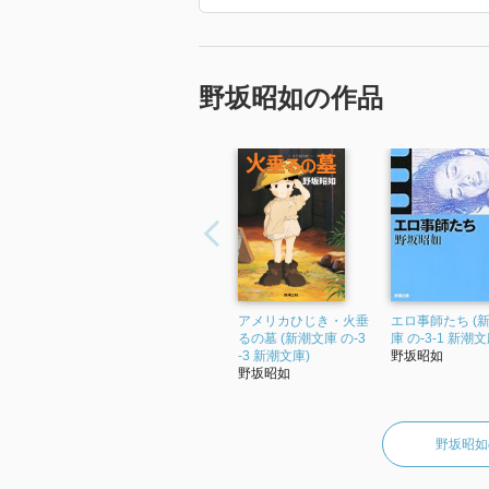
野坂昭如の作品
アメリカひじき・火垂
エロ事師たち (
るの墓 (新潮文庫 の-3
庫 の-3-1 新潮文
-3 新潮文庫)
野坂昭如
野坂昭如
野坂昭如