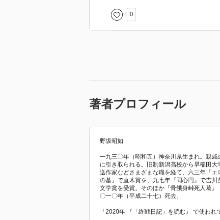
0
著者プロフィール
野坂昭如
一九三〇年（昭和五）神奈川県生まれ。親戚
に引き取られる。旧制新潟高校から早稲田大
送作家などさまざまな職を経て、六三年「エ
の墓」で直木賞を、九七年『同心円』で吉川
文学賞を受賞。そのほか『骨餓身峠死人葛』
〇一〇年（平成二十七）死去。
「2020年 『「終戦日記」を読む』 で使わ