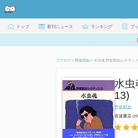
トップ
新刊ニュース
ランキング
ブ
ブクログ
>
野坂昭如
>
水虫魂 野坂昭如ルネサンス
水虫
13)
野坂昭如
岩波書店
(2