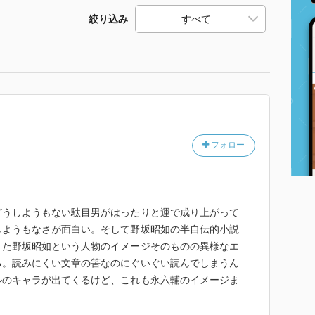
絞り込み
フォロー
どうしようもない駄目男がはったりと運で成り上がって
しようもなさが面白い。そして野坂昭如の半自伝的小説
また野坂昭如という人物のイメージそのものの異様なエ
る。読みにくい文章の筈なのにぐいぐい読んでしまうん
ルのキャラが出てくるけど、これも永六輔のイメージま