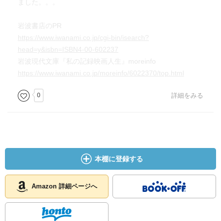
ました。。。
岩波書店のPR
https://www.iwanami.co.jp/cgi-bin/isearch?
head=y&isbn=ISBN4-00-602237
岩波現代文庫『私の記録映画人生』moreinfo
https://www.iwanami.co.jp/moreinfo/6022370/top.html
0
詳細をみる
本棚に登録する
Amazon 詳細ページへ