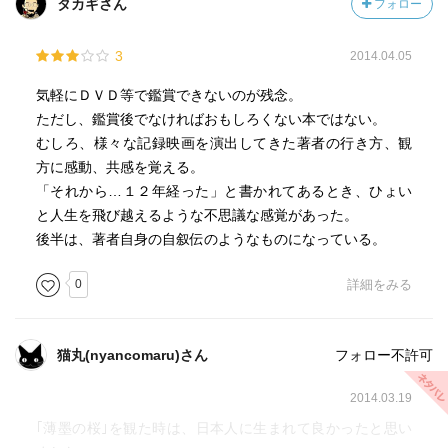
タカギさん
フォロー
3
2014.04.05
気軽にＤＶＤ等で鑑賞できないのが残念。
ただし、鑑賞後でなければおもしろくない本ではない。
むしろ、様々な記録映画を演出してきた著者の行き方、観
方に感動、共感を覚える。
「それから…１２年経った」と書かれてあるとき、ひょい
と人生を飛び越えるような不思議な感覚があった。
後半は、著者自身の自叙伝のようなものになっている。
0
詳細をみる
猫丸(nyancomaru)さん
フォロー不許可
2014.03.19
｢薄墨の桜｣を観た時は、日本人に生まれて良かったと思い