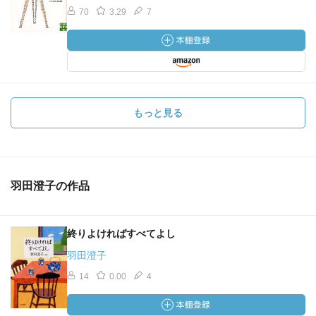
70
3.29
7
もっと見る
羽田澄子の作品
終りよければすべてよし
羽田澄子
14
0.00
4