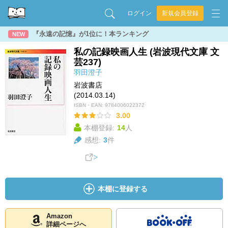
ログイン
新規会員登録
『永遠の記憶』が1位に！本ランキング
NEW
私の記録映画人生 (岩波現代文庫 文
芸237)
羽田澄子
岩波書店
(2014.03.14)
ISBN・EAN:
9784006022372
3.00
本棚登録:
14
人
感想:
3
件
本棚に登録する
Amazon
詳細ページへ