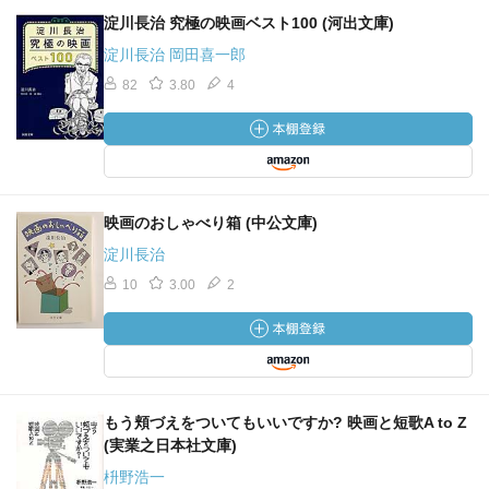
淀川長治 究極の映画ベスト100 (河出文庫)
淀川長治 岡田喜一郎
82
3.80
4
映画のおしゃべり箱 (中公文庫)
淀川長治
10
3.00
2
もう頬づえをついてもいいですか? 映画と短歌A to Z
(実業之日本社文庫)
枡野浩一