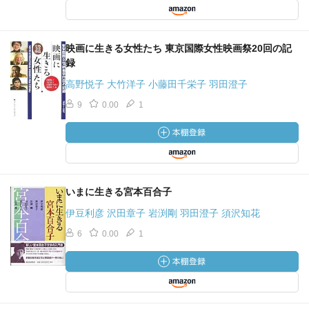
映画に生きる女性たち 東京国際女性映画祭20回の記
録
高野悦子 大竹洋子 小藤田千栄子 羽田澄子
9
0.00
1
いまに生きる宮本百合子
伊豆利彦 沢田章子 岩渕剛 羽田澄子 須沢知花
6
0.00
1