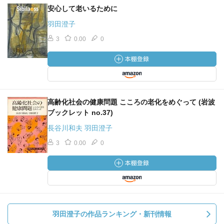
安心して老いるために
羽田澄子
3
0.00
0
高齢化社会の健康問題 こころの老化をめぐって (岩波
ブックレット no.37)
長谷川和夫 羽田澄子
3
0.00
0
羽田澄子の作品ランキング・新刊情報