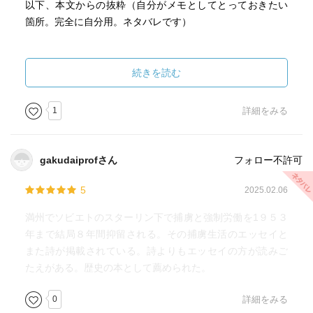
以下、本文からの抜粋（自分がメモとしてとっておきたい
箇所。完全に自分用。ネタバレです）
苦痛そのものより、苦痛の記憶を取りもどして行く過程の
方が、はるかに重く苦しいことを知る人は意外にすくな
続きを読む
い。欠落したものをはっきり承認し、納得する以外には、
この過程をのりこえるどのような手段ものこされてはいな
1
詳細をみる
かったのである。(p. 48)
単独者にいやおうなしに対置されるものは集団であり、そ
gakudaiprofさん
フォロー不許可
の集団のなかの一人が集団を否定するというかたちで、単
独者の位置を獲得する。(p. 54)
5
2025.02.06
満州でソビエトのスターリン下で捕虜と強制労働を1９５３
ことばは結局は、ただ一人の存在である自分自身を確認す
年まで結局８年間抑留される。その捕虜生活のエッセイと
るただ一つの手段である (p. 69)
また詩が掲載されている。詩よりもエッセイの方が読みご
たえがある。歴史の本として薦められた。
ものの価値は、それがうしなわれてみて、はじめてわか
る、うしなうということは、いうまでもなく不幸なことで
0
詳細をみる
す。しかし、その不幸なことによってしか、私たちは、も