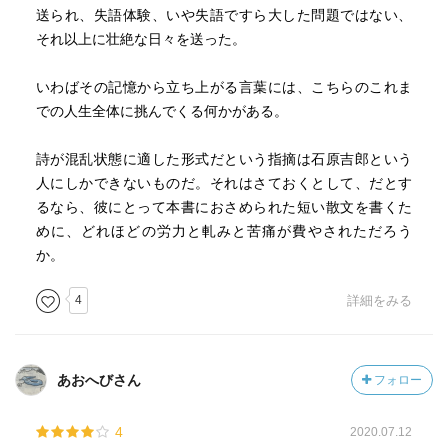
送られ、失語体験、いや失語ですら大した問題ではない、
それ以上に壮絶な日々を送った。
いわばその記憶から立ち上がる言葉には、こちらのこれま
での人生全体に挑んでくる何かがある。
詩が混乱状態に適した形式だという指摘は石原吉郎という
人にしかできないものだ。それはさておくとして、だとす
るなら、彼にとって本書におさめられた短い散文を書くた
めに、どれほどの労力と軋みと苦痛が費やされただろう
か。
4
詳細をみる
あおへびさん
フォロー
4
2020.07.12