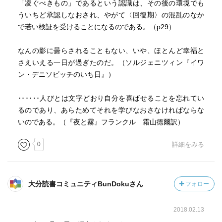
「凌ぐべきもの」であるという認識は、その後の環境でも
ういちど承認しなおされ、やがて〈回復期〉の混乱のなか
で若い検証を受けることになるのである。（p29）
なんの影に曇らされることもない、いや、ほとんど幸福と
さえいえる一日が過ぎたのだ。（ソルジェニツィン『イワ
ン・デニソビッチのいち日』）
･･････人びとは文字どおり自分を喜ばせることを忘れてい
るのであり、あらためてそれを学びなおさなければならな
いのである。（『夜と霧』フランクル 霜山徳爾訳）
0
詳細をみる
大分読書コミュニティBunDokuさん
フォロー
2018.02.13