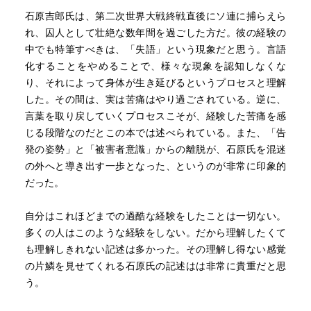
石原吉郎氏は、第二次世界大戦終戦直後にソ連に捕らえら
れ、囚人として壮絶な数年間を過ごした方だ。彼の経験の
中でも特筆すべきは、「失語」という現象だと思う。言語
化することをやめることで、様々な現象を認知しなくな
り、それによって身体が生き延びるというプロセスと理解
した。その間は、実は苦痛はやり過ごされている。逆に、
言葉を取り戻していくプロセスこそが、経験した苦痛を感
じる段階なのだとこの本では述べられている。また、「告
発の姿勢」と「被害者意識」からの離脱が、石原氏を混迷
の外へと導き出す一歩となった、というのが非常に印象的
だった。
自分はこれほどまでの過酷な経験をしたことは一切ない。
多くの人はこのような経験をしない。だから理解したくて
も理解しきれない記述は多かった。その理解し得ない感覚
の片鱗を見せてくれる石原氏の記述はは非常に貴重だと思
う。