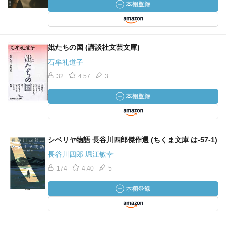
妣たちの国 (講談社文芸文庫)
石牟礼道子
32
4.57
3
シベリヤ物語 長谷川四郎傑作選 (ちくま文庫 は-57-1)
長谷川四郎 堀江敏幸
174
4.40
5