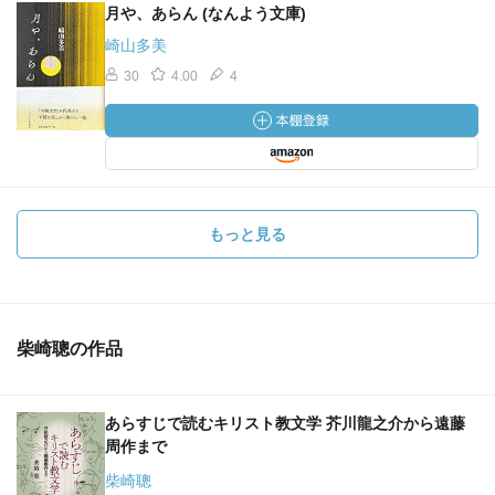
月や、あらん (なんよう文庫)
崎山多美
30
4.00
4
もっと見る
柴崎聰の作品
あらすじで読むキリスト教文学 芥川龍之介から遠藤
周作まで
柴崎聰