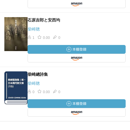
石原吉郎と安西均
柴崎聰
1
0.00
0
柴崎總詩集
柴崎聰
0
0.00
0