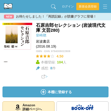
ログイン
新規会員登録
お待たせしました！「再読記録」が読書グラフに登場！
NEW
石原吉郎セレクション (岩波現代文
庫 文芸280)
柴崎聰
岩波書店
(2016.08.19)
ISBN・EAN:
9784006022808
4.50
本棚登録:
104
人
感想:
8
件
本棚に登録する
Amazon
詳細ページへ