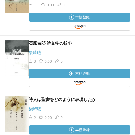
11
0.00
0
石原吉郎 詩文学の核心
柴崎聰
3
0.00
0
詩人は聖書をどのように表現したか
柴崎聰
2
0.00
0