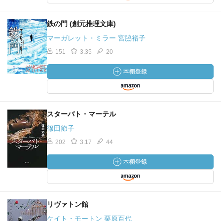
鉄の門 (創元推理文庫)
マーガレット・ミラー 宮脇裕子
151
3.35
20
スターバト・マーテル
篠田節子
202
3.17
44
リヴァトン館
ケイト・モートン 栗原百代