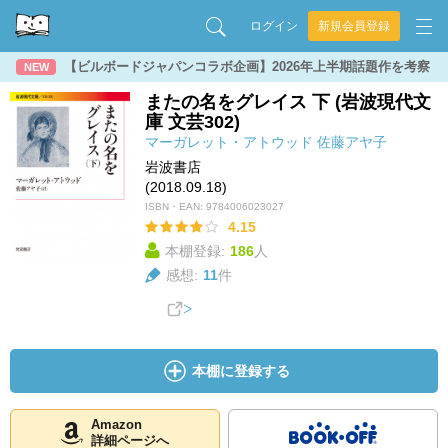
ログイン
新規会員登録
【ビルボードジャパンコラボ企画】2026年上半期話題作を考察
NEW
またの名をグレイス 下 (岩波現代文
庫 文芸302)
マーガレット・アトウッド
佐藤アヤ子
岩波書店
(2018.09.18)
ISBN・EAN:
9784006023027
4.15
本棚登録:
186
人
感想:
11
件
本棚に登録する
Amazon
詳細ページへ