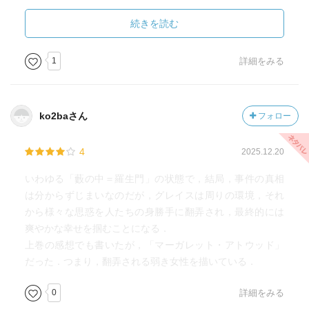
名前も過去も嘘ではないと断言できないし、メアリーの墓
石はあるけれど、それが本当にグレイスの語ったメアリー
続きを読む
本人だということも証明できる人間はいない。
1
詳細をみる
ジェローム・デュポン博士がジェレマイアだというのもグ
レイスの妄想かもしれないし、そもそも行商人自体はどこ
の屋敷にも来ただろうけど、そのすべてがジェレマイアだ
ko2baさん
フォロー
ったかどうかも怪しい。とはいえ行商人のジェレマイア
は、スナフキンみがあって好きだったし、彼が本当に名前
4
2025.12.20
を変え仕事を変えひょうひょうと生き続けているのならそ
のトリックスターぶりはとても好きだった。
いわゆる「藪の中＝羅生門」の状態で，結局，事件の真相
は分からずじまいなのだが，グレイスは周りの環境，それ
りんごの皮むき占いで、イニシャルＪの男性と結婚すると
から様々な思惑を人たちの身勝手に翻弄され，最終的には
出たグレイスが、Ｊのイニシャルを持つ人間に過度に期待
爽やかな幸せを掴むことになる．
していたのかもしれない。共犯のジェイムズ、笛吹き少年
上巻の感想でも書いたが，「マーガレット・アトウッド」
ジェレミー、ジェームズ・サイモン医師、そしてジェレマ
だった．つまり，翻弄される弱き女性を描いている．
イア。でも牢獄のことも英語では Jail とも言うし、人生の
大半を監獄で過ごしたグレイスは監獄と結婚したと言える
0
詳細をみる
のかもしれない。