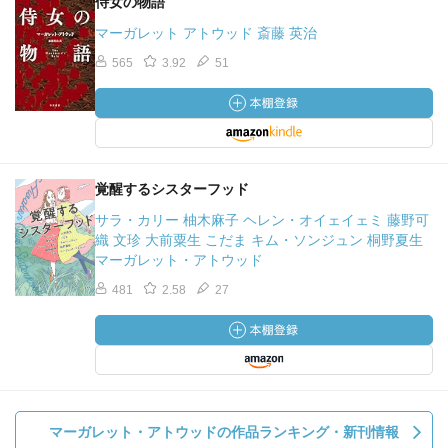
侍女の物語
マーガレット アトウッド 斎藤 英治
565
3.92
51
覚醒するシスターフッド
サラ・カリー 柚木麻子 ヘレン・オイェイェミ 藤野可
織 文珍 大前粟生 こだま キム・ソンジュン 桐野夏生
マーガレット・アトウッド
481
2.58
27
マーガレット・アトウッドの作品ランキング・新刊情報