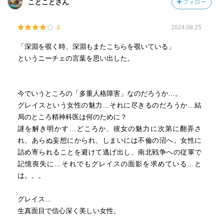
ことことさん
フォロー
4
2024.08.25
「深淵を覗く時、深淵もまたこちらを覗いている」
というニーチェの言葉を思い出した。
今でいうところの「多重人格障害」なのだろうか…。
グレイスという女性の魅力…それに尽きるのだろうか…結
局のところ精神科医は何のために？
謎を解き明かす…どころか、彼女の魅力に次第に翻弄さ
れ、あらぬ妄想にかられ、しまいには不倫の沼へ。女性に
詰め寄られることを避けて逃げ出し、南北戦争への従軍で
記憶喪失に…それでもグレイスの面影を求めている…と
は。。。
グレイス…
生真面目で信心深く美しい女性。