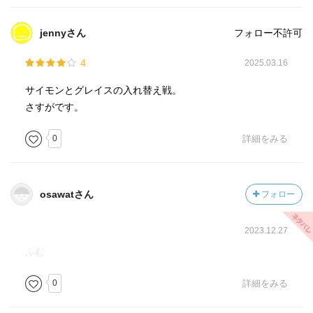
裁縫が上手で、家事仕事をてきぱきこなすグレイスのこと
jennyさん
フォロー不許可
は個人的には嫌いではなかったのだけれど、しかしやはり
殺されたナンシーの服を平然と着て法廷に立つ感覚には、
4
2025.03.16
やはりゾッとするものを感じた。終盤、彼女の赦免のため
サイモンとグレイスの入れ替え戦。
に奔走してくれた親切な娘さんに対しての、とても優しい
さすがです。
けれど美人ではないという内容の述懐などにも、なにか致
命的な欠落のようなものを感じて、二重人格だろうがなん
0
詳細をみる
だろうが、それを生み出したのは彼女自身だし、結局グレ
イスはやはり「女殺人犯」だと思った。
osawatさん
フォロー
それにしてもサイモン医師の使えなさっぷりときたら酷い
（彼とその周辺だけが架空の人物だけど）。グレイスから
ではなく、家主の人妻から、どうせ逃げるならもっと早い
2023.12.27
段階で逃げ出すべきだったね。冷静に自己分析できるとい
ふむ
うことと、その分析を自分の人生に生かすこととは別問題
らしい。
0
詳細をみる