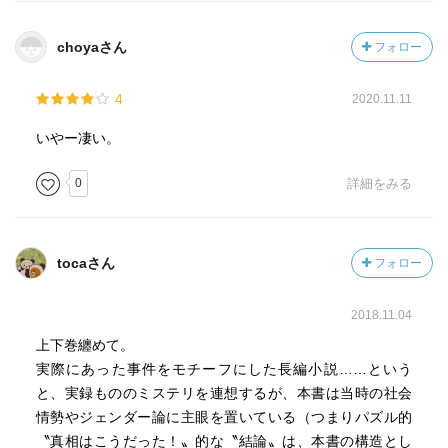
choyaさん
フォロー
4
2020.11.11
いやー凄い。
0
詳細をみる
tocaさん
フォロー
2018.11.04
上下巻纏めて。
実際にあった事件をモチーフにした長編小説……という
と、実録もののミステリを連想するが、本書は当時の社会
情勢やジェンダー論に主眼を置いている（つまりパズル的
〝真相はこうだった！〟的な〝結論〟は、本書の構造とし