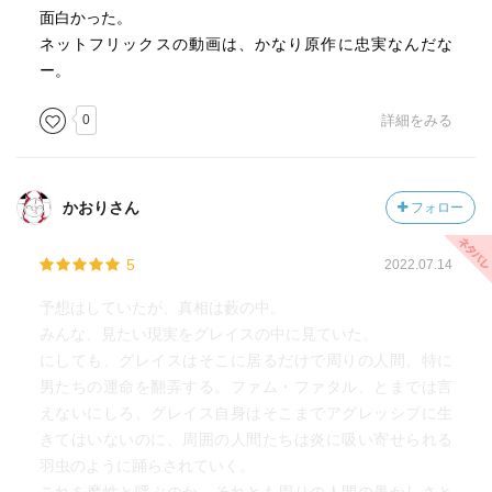
面白かった。
ネットフリックスの動画は、かなり原作に忠実なんだな
ー。
0
詳細をみる
かおりさん
フォロー
5
2022.07.14
予想はしていたが、真相は藪の中。
みんな、見たい現実をグレイスの中に見ていた。
にしても、グレイスはそこに居るだけで周りの人間、特に
男たちの運命を翻弄する。ファム・ファタル、とまでは言
えないにしろ、グレイス自身はそこまでアグレッシブに生
きてはいないのに、周囲の人間たちは炎に吸い寄せられる
羽虫のように踊らされていく。