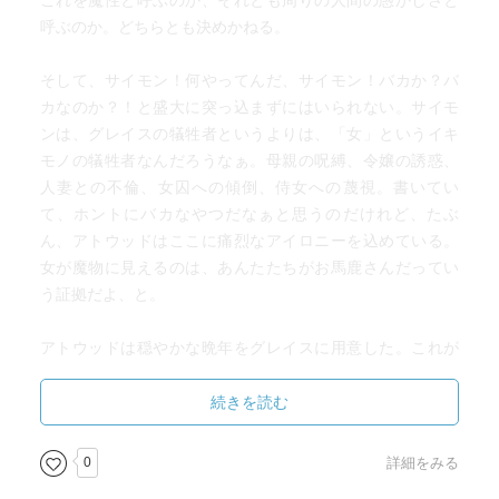
これを魔性と呼ぶのか、それとも周りの人間の愚かしさと
呼ぶのか。どちらとも決めかねる。
そして、サイモン！何やってんだ、サイモン！バカか？バ
カなのか？！と盛大に突っ込まずにはいられない。サイモ
ンは、グレイスの犠牲者というよりは、「女」というイキ
モノの犠牲者なんだろうなぁ。母親の呪縛、令嬢の誘惑、
人妻との不倫、女囚への傾倒、侍女への蔑視。書いてい
て、ホントにバカなやつだなぁと思うのだけれど、たぶ
ん、アトウッドはここに痛烈なアイロニーを込めている。
女が魔物に見えるのは、あんたたちがお馬鹿さんだってい
う証拠だよ、と。
アトウッドは穏やかな晩年をグレイスに用意した。これが
実在のグレイスへの配慮とも見えなくはないが、でも、年
老いてなお衰えることのないグレイスの魔性を描いたラス
続きを読む
トとも見えなくはない。
何にせよ、グレイスの人格同様、角度を変えていく通りに
0
詳細をみる
も味わうことのできる作品だった。