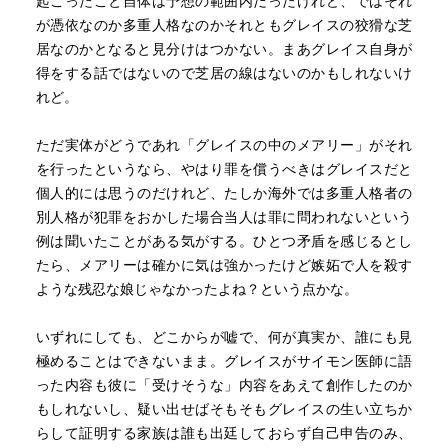
起こったこと自体は予想の範囲内だったけれど、ではそれ
が憑依なのか多重人格なのかそれともグレイスの狡猾な芝
上質な作品を味わった後はどこか清々しい気持ちが湧いて
居なのかとなると見分けはつかない。まあグレイス自身が
きて、やっぱり凄腕の作家とは、素晴らしいな…との想い
得をする話ではないので芝居の線はないのかもしれないけ
を再確認した。
れど。
ただ実体がどうであれ「グレイスの中のメアリー」がそれ
情報過多の現代にあって、南北戦争前後のこの時代の生活
を行ったというなら、やはり罪を償うべきはグレイスだと
様式や、自然の描写は、ドロドロとした人間関係の中で、
個人的には思うのだけれど、たしか海外では多重人格者の
一服の清涼剤だった。
別人格が犯罪をおかした場合当人は罪に問われないという
例は聞いたことがある気がする。ひとつ矛盾を感じるとし
視覚化されるとどうなるのか？
たら、メアリーは確かに気は強かったけど嫉妬で人を殺す
興味があるのでNetflixでの映像も観てみようと思う。
ような残忍な娘じゃなかったよね？という点かな。
いずれにしても、どこからが嘘で、何が真実か、誰にも見
追記。
極めることはできないまま。グレイスがサイモン医師に語
映像化された作品も素晴らしかった。
った内容も彼に「受けそうな」内容をあえて創作したのか
グレイスの謎めいた美しさと素朴な美しさに溢れる情景
もしれないし、疑い出せばそもそもグレイスの生い立ちか
と、時代の生活様式が世界観に深みを与えたと思う。
らして証明する家族は誰も出廷しておらず自己申告のみ、