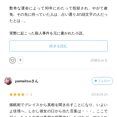
数奇な運命によって30年にわたって投獄され、やがて赦
免。その先に待っていた人は…占い通りJの頭文字の人だっ
たとは…。
実際に起こった殺人事件を元に書かれた小説。
その謎を解くミステリー仕立てのこの物語りは、心理描写
に長けていて、ひっそりとではあるが確実に迫ってくる
続きを読む
「その日」に焦点をあて、止まることなく人の心に潜むあ
らゆる感情を炙り出してゆく。
6
詳細をみる
やたらとグロテスクであったり、突飛であったり、目立つ
ことで気を引くサスペンスとは違い、本当の深淵は人間の
yamaitsuさん
フォロー
精神であることを教えてくれる。
4
2018.09.24
静かにゆっくりとその深みにおりてゆく…
巧みな性格の描写が不安感をあおる。
催眠術でグレイスから真相を聞き出すことになり、いよい
よ佳境へ。しかし彼女の口から出た言葉は・・・。ここで
まさに、「本物」といえる作品だと思う。