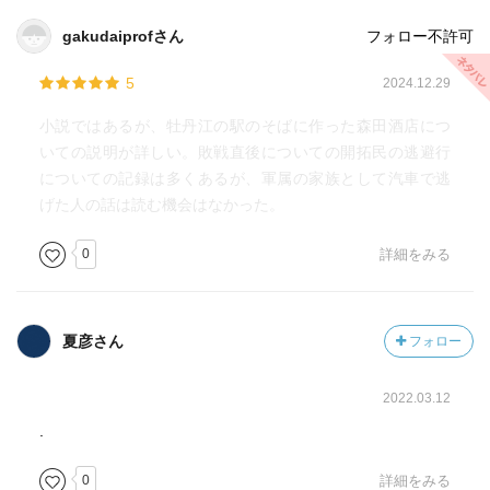
gakudaiprofさん
フォロー不許可
5
2024.12.29
小説ではあるが、牡丹江の駅のそばに作った森田酒店につ
いての説明が詳しい。敗戦直後についての開拓民の逃避行
についての記録は多くあるが、軍属の家族として汽車で逃
げた人の話は読む機会はなかった。
0
詳細をみる
夏彦さん
フォロー
2022.03.12
.
0
詳細をみる