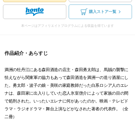
購入ストア一覧
本ページはアフィリエイトプログラムによる収益を得ています
作品紹介・あらすじ
満洲の牡丹江にある森田酒造の店主・森田勇太郎は、馬賊の襲撃に
怯えながら関東軍の協力もあって森田酒造を満洲一の造り酒屋にし
た。勇太郎・波子の娘・美咲の家庭教師だった白系ロシア人のエレ
ナは、森田家に出入りしていた恋人氷室啓介によって家族の目の間
で処刑された。いったいエレナに何があったのか。映画・テレビド
ラマ・ラジオドラマ・舞台上演などがなされた著者の代表作。（全
二冊）