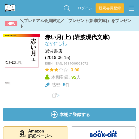
ログイン
新規会員登録
＼プレミアム会員限定／『プレゼント(新潮文庫)』をプレゼン
NEW
ト
赤い月(上) (岩波現代文庫)
なかにし礼
岩波書店
(2019.06.15)
ISBN・EAN:
9784006023072
3.90
本棚登録:
95
人
感想:
5
件
本棚に登録する
Amazon
詳細ページへ