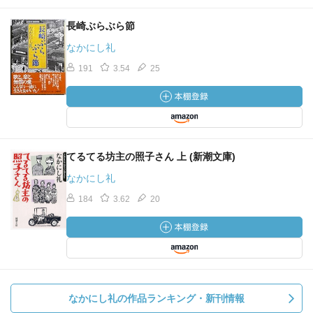
長崎ぶらぶら節
なかにし礼
191
3.54
25
てるてる坊主の照子さん 上 (新潮文庫)
なかにし礼
184
3.62
20
なかにし礼の作品ランキング・新刊情報