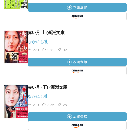
赤い月 上 (新潮文庫)
なかにし礼
270
3.33
32
赤い月 (下) (新潮文庫)
なかにし礼
219
3.36
26