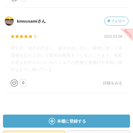
kmsusamiさん
フォロー
5
2022.03.08
勇太郎、波子の出会い、波子の生い立ち、満州に渡って酒
造場を立ち上げして最初の新酒をつくるところまで。敗戦
を迎え牡丹江からハルピンまでの悲惨な逃避行を辛辣に残
光なまでに描いている。
0
詳細をみる
本棚に登録する