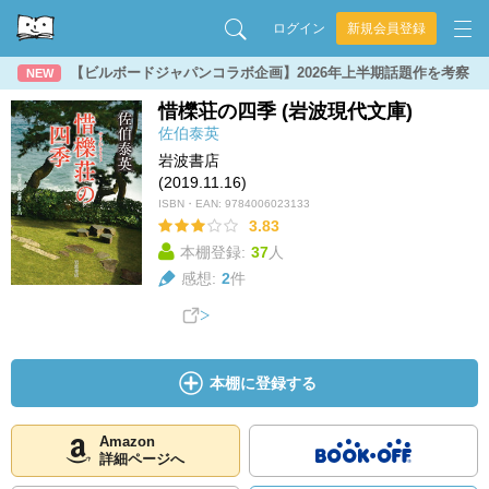
ログイン
新規会員登録
【ビルボードジャパンコラボ企画】2026年上半期話題作を考察
NEW
惜櫟荘の四季 (岩波現代文庫)
佐伯泰英
岩波書店
(2019.11.16)
ISBN・EAN:
9784006023133
3.83
本棚登録:
37
人
感想:
2
件
本棚に登録する
Amazon
詳細ページへ