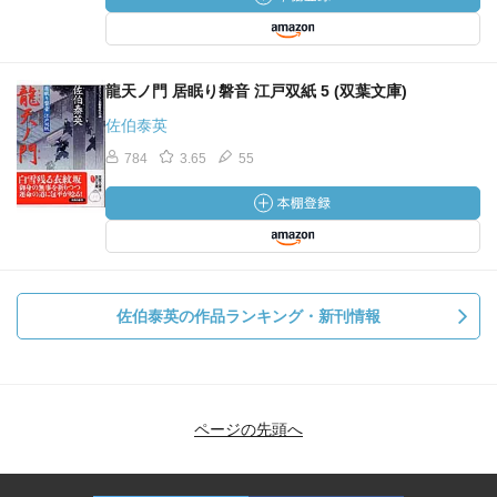
龍天ノ門 居眠り磐音 江戸双紙 5 (双葉文庫)
佐伯泰英
784
3.65
55
佐伯泰英の作品ランキング・新刊情報
ページの先頭へ