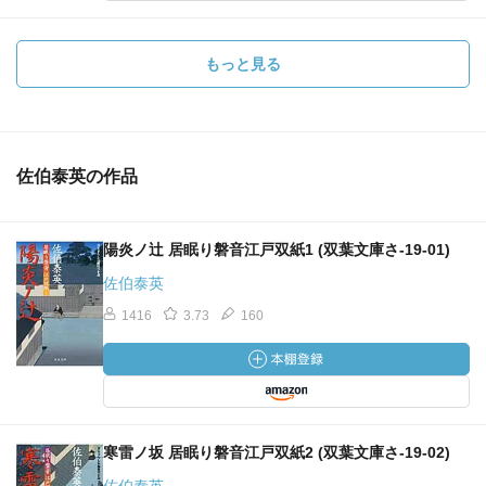
もっと見る
佐伯泰英の作品
陽炎ノ辻 居眠り磐音江戸双紙1 (双葉文庫さ-19-01)
佐伯泰英
1416
3.73
160
寒雷ノ坂 居眠り磐音江戸双紙2 (双葉文庫さ-19-02)