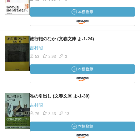
旅行鞄のなか (文春文庫 よ-1-24)
吉村昭
53
2.93
3
私の引出し (文春文庫 よ-1-30)
吉村昭
76
3.43
13