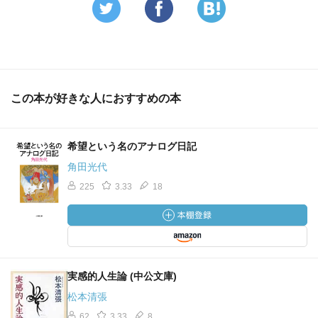
この本が好きな人におすすめの本
希望という名のアナログ日記
角田光代
225
3.33
18
実感的人生論 (中公文庫)
松本清張
62
3.33
8