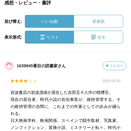
感想・レビュー・書評
並び替え:
いいね順
新着順
表示形式:
リスト
全文
1639845番目の読書家さん
フォロー
4
2025.09.20
岩波書店の岩波茂雄が居住した吉田五十八作の惜櫟荘。
現在の居住者、時代小説の佐伯泰英が、維持管理する。そ
の維持管理の合間に、これまでの作家としての歩みが綴ら
れる。
日大映画学科、映画関係、スペインで闘牛取材、写真家、
ノンフィクション、冒険小説、ミステリーと転々。時代小