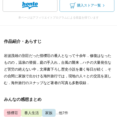
購入ストア一覧
本ページはアフィリエイトプログラムによる収益を得ています
作品紹介・あらすじ
岩波茂雄の別荘だった惜櫟荘の番人となって十余年．修復はなった
ものの，温泉の替掘，庭の手入れ，台風の襲来，ハチの大量発生な
ど苦労の絶えない中，文庫書下ろし歴史小説を書く毎日が続く．そ
の合間に家族で出かける海外旅行では，現地の人々との交流を楽し
む．海外旅行のスナップなど著者の写真も多数収録．
みんなの感想まとめ
惜櫟荘
番人生活
家族
...他7件