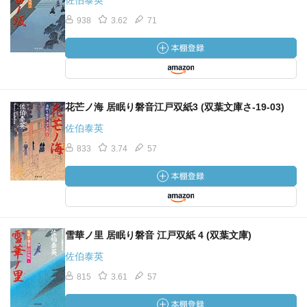
佐伯泰英
938
3.62
71
花芒ノ海 居眠り磐音江戸双紙3 (双葉文庫さ-19-03)
佐伯泰英
833
3.74
57
雪華ノ里 居眠り磐音 江戸双紙 4 (双葉文庫)
佐伯泰英
815
3.61
57