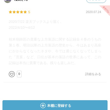
5
2020.07.24
2020/7/22 楽天ブックスより届く。
2022/4/10〜4/12
桂米朝師匠の貴重な上方落語に関する記録全４巻のうちの
第１巻。明治以降の上方落語の歴史から、今はあまり高座
にかからなくなったネタや、今では通じなくなってしまっ
た「言葉」など、口伝が基本の落語の世界にあって、この
記録は本当に貴重である。残りも楽しみだ。
0
詳細をみる
本棚に登録する