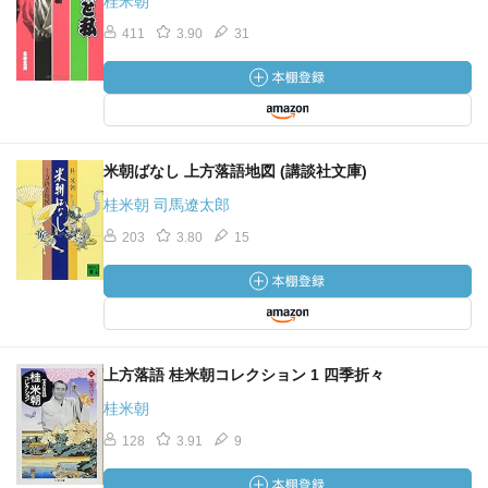
桂米朝
411
3.90
31
米朝ばなし 上方落語地図 (講談社文庫)
桂米朝 司馬遼太郎
203
3.80
15
上方落語 桂米朝コレクション 1 四季折々
桂米朝
128
3.91
9