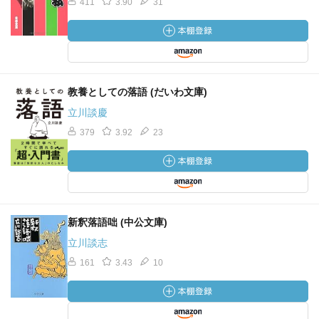
411
3.90
31
教養としての落語 (だいわ文庫)
立川談慶
379
3.92
23
新釈落語咄 (中公文庫)
立川談志
161
3.43
10