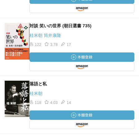
対談 笑いの世界 (朝日選書 735)
桂米朝 筒井康隆
122
3.78
17
落語と私
桂米朝
118
4.03
14