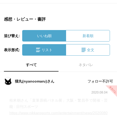
感想・レビュー・書評
並び替え:
いいね順
新着順
表示形式:
リスト
全文
すべて
ネタバレ
猫丸(nyancomaru)さん
フォロー不許可
2020.08.04
桂米朝さん「直筆原稿パネル展」大阪・繁昌亭で開催 - 芸
能 : 日刊スポーツ
https://www.nikkansports.com/entertainment/news/2020080