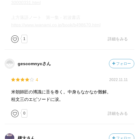
30000331.html
上方落語ノート 第一集 - 岩波書店
https://www.iwanami.co.jp/book/b498670.html
1
詳細をみる
gescomnycさん
フォロー
4
2022.11.11
米朝師匠の博識に舌を巻く。中身もなかなか難解。
桂文三のエピソードに涙。
0
詳細をみる
権太さん
フォロー