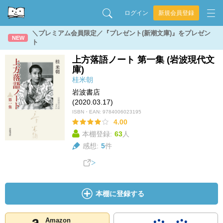
ログイン
新規会員登録
＼プレミアム会員限定／『プレゼント(新潮文庫)』をプレゼン
NEW
ト
上方落語ノート 第一集 (岩波現代文
庫)
桂米朝
岩波書店
(2020.03.17)
ISBN・EAN:
9784006023195
4.00
本棚登録:
63
人
感想:
5
件
本棚に登録する
Amazon