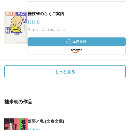
桂枝雀のらくご案内
桂枝雀
192
3.85
20
もっと見る
桂米朝の作品
落語と私 (文春文庫)