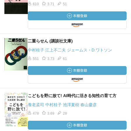
610
3.71
51
二重らせん (講談社文庫)
中村桂子 江上不二夫 ジェームス・D.ワトソン
551
3.73
61
こどもを野に放て! AI時代に活きる知性の育て方
養老孟司 中村桂子 池澤夏樹 春山慶彦
478
3.69
28