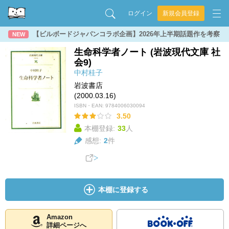
ログイン
新規会員登録
【ビルボードジャパンコラボ企画】2026年上半期話題作を考察
NEW
生命科学者ノート (岩波現代文庫 社
会9)
中村桂子
岩波書店
(2000.03.16)
ISBN・EAN:
9784006030094
3.50
本棚登録:
33
人
感想:
2
件
本棚に登録する
Amazon
詳細ページへ