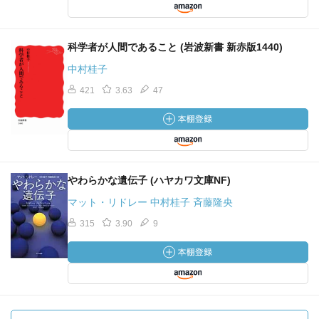
科学者が人間であること (岩波新書 新赤版1440)
中村桂子
421
3.63
47
やわらかな遺伝子 (ハヤカワ文庫NF)
マット・リドレー 中村桂子 斉藤隆央
315
3.90
9