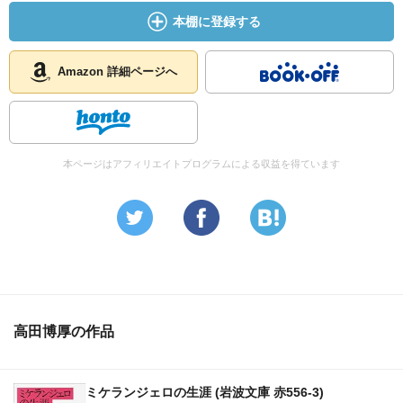
回想には森のような大立ち回りは見られず、パリの女たち
本棚に登録する
との交際をたのしんでいるように感じられます。これは、
彫刻家である著者が、ロダンを通じて「形」としての「普
遍性」を早く感得することができたからなのかもしれませ
Amazon 詳細ページへ
ん。
本ページはアフィリエイトプログラムによる収益を得ています
高田博厚の作品
ミケランジェロの生涯 (岩波文庫 赤556-3)