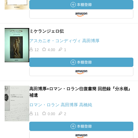
ミケランジェロ伝
アスカニオ・コンディヴィ 高田博厚
12
4.00
1
高田博厚=ロマン・ロラン往復書簡 回想録『分水嶺』
補遺
ロマン・ロラン 高田博厚 高橋純
11
0.00
2