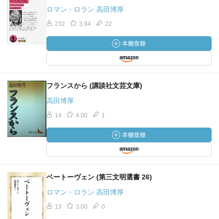
ロマン・ロラン 高田博厚
232
3.94
22
フランスから (講談社文芸文庫)
高田博厚
14
4.00
1
ベートーヴェン (第三文明選書 26)
ロマン・ロラン 高田博厚
13
3.00
0