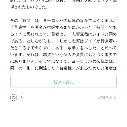
解は、ヨーロッパにおける長い「時間」を経てようやく獲
得されたものでした。
その「時間」は、ヨーロッパの伝統のなかではぐくまれた
「普遍性」を著者が把握するまでにかかった「時間」であ
るように思われます。著者は、「志賀直哉はジイドと同格
である」としながらも、「しかし志賀はジイドが行き着い
たところまで至らずに、ある「放棄」を示した」と述べて
います。それは、志賀という個人の資質にもとづく限界で
はありません。そうではなくて、ヨーロッパの伝統には、
同一の「形」に到達した「普遍性」があるためだと著者は
考えており、「私はフランスに生きて、その「歴史」を勉
強し、……その体質である「精神伝統」に眼を向けた」と
続きを読む
述べています。
0
詳細をみる
こうした著者のヨーロッパ精神についての理解は、著者と
交流のあった森有正のそれを思わせます。ただし森が、ヨ
ーロッパの精神と向きあい「経験」という深みに到達する
ためにたいへんな格闘を演じたことにくらべると、著者の