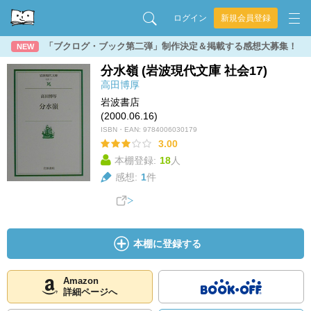
ログイン
新規会員登録
「ブクログ・ブック第二弾」制作決定＆掲載する感想大募集！
NEW
分水嶺 (岩波現代文庫 社会17)
高田博厚
岩波書店
(2000.06.16)
ISBN・EAN:
9784006030179
3.00
本棚登録:
18
人
感想:
1
件
本棚に登録する
Amazon
詳細ページへ