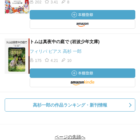
202
3.41
8
トムは真夜中の庭で (岩波少年文庫)
フィリパ ピアス 高杉 一郎
175
4.21
10
高杉一郎の作品ランキング・新刊情報
ページの先頭へ