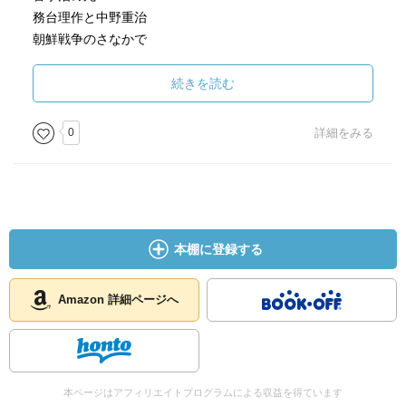
務台理作と中野重治
朝鮮戦争のさなかで
福原麟太郎と宮本百合子
おだやかな町―静岡で
続きを読む
スターリンの「言語学」論文
中国の世界語者たち
0
詳細をみる
その後の中野重治
七三一部隊と「狼！狼！狼！」
ぬかるみの道はつづく
［ 問題提起 ］
本棚に登録する
［ 結論 ］
Amazon 詳細ページへ
［ コメント ］
本ページはアフィリエイトプログラムによる収益を得ています