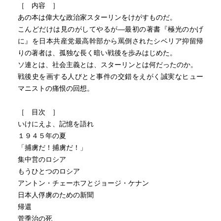
［ 内容 ］
あの本は偉大な政治家スターリンをけがすものだ。
こんどだけは見のがしてやるが―最初の著書『極光のかげ
に』を日本共産党最高幹部から罵倒されたシベリア抑留帰
りの著者は、孤独な長く暗い戦後を歩みはじめた。
ソ連とは、社会主義とは、スターリンとは何だったのか。
戦後史を画する人びとと事件の交錯をえがく誠実なヒュー
マニストの痛恨の回想。
［ 目次 ］
いけにえよ、記憶を語れ
１９４５年の夏
「捕虜だ！捕虜だ！」
集中営のロシア
もうひとつのロシア
アントン・チェーホフとジョージ・ケナン
日本人俘虜のための新聞
帰還
菅季治の死