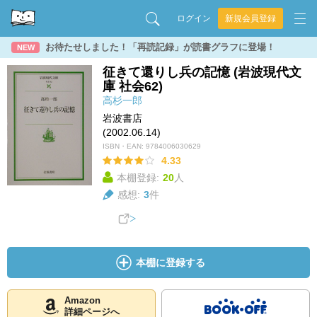
ログイン
新規会員登録
お待たせしました！「再読記録」が読書グラフに登場！
NEW
征きて還りし兵の記憶 (岩波現代文
庫 社会62)
高杉一郎
岩波書店
(2002.06.14)
ISBN・EAN:
9784006030629
4.33
本棚登録:
20
人
感想:
3
件
本棚に登録する
Amazon
詳細ページへ