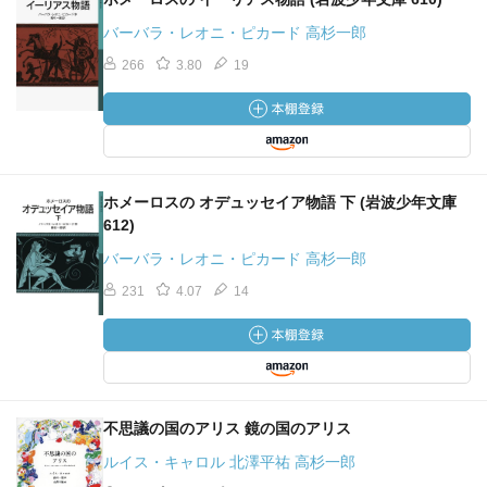
バーバラ・レオニ・ピカード 高杉一郎
266
3.80
19
ホメーロスの オデュッセイア物語 下 (岩波少年文庫
612)
バーバラ・レオニ・ピカード 高杉一郎
231
4.07
14
不思議の国のアリス 鏡の国のアリス
ルイス・キャロル 北澤平祐 高杉一郎