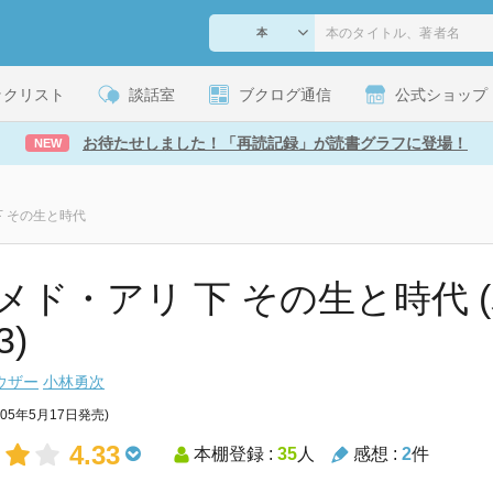
ックリスト
談話室
ブクログ通信
公式ショップ
お待たせしました！「再読記録」が読書グラフに登場！
NEW
下 その生と時代
メド・アリ 下 その生と時代 
3)
ウザー
小林勇次
005年5月17日発売)
4.33
本棚登録 :
35
人
感想 :
2
件