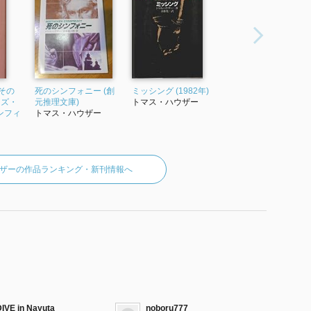
その
死のシンフォニー (創
ミッシング (1982年)
ーズ・
元推理文庫)
トマス・ハウザー
ンフィ
トマス・ハウザー
ザーの作品ランキング・新刊情報へ
DIVE in Nayuta
noboru777