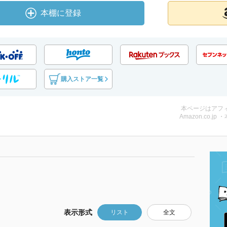
本棚に登録
購入ストア一覧
本ページはアフ
Amazon.co.jp 
表示形式
リスト
全文