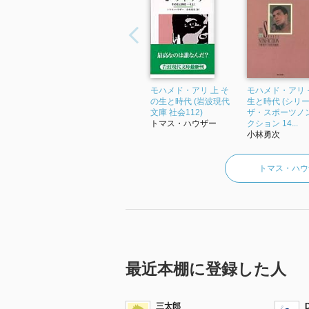
モハメド・アリ 上 そ
モハメド・アリ 
の生と時代 (岩波現代
生と時代 (シリ
文庫 社会112)
ザ・スポーツノ
トマス・ハウザー
クション 14...
小林勇次
トマス・ハウ
最近本棚に登録した人
三太郎