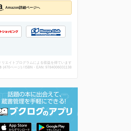
Amazon詳細ページへ
ィリエイトプログラムによる収益を得ています
・本 (470ページ) / ISBN・EAN: 9784006031138