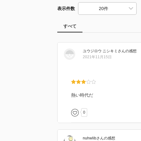
表示件数
すべて
ユウジロウ ニシキミ
さん
の感想
2021年11月15日
熱い時代だ
0
nuhwlib
さん
の感想