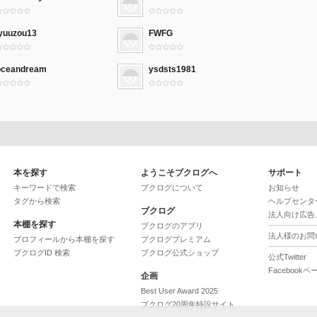
jyuuzou13
FWFG
oceandream
ysdsts1981
本を探す
ようこそブクログへ
サポート
キーワードで検索
ブクログについて
お知らせ
タグから検索
ヘルプセンタ
ブクログ
法人向け広告
本棚を探す
ブクログのアプリ
法人様のお問
プロフィールから本棚を探す
ブクログプレミアム
ブクログID 検索
ブクログ公式ショップ
公式Twitter
Facebookペ
企画
Best User Award 2025
ブクログ20周年特設サイト