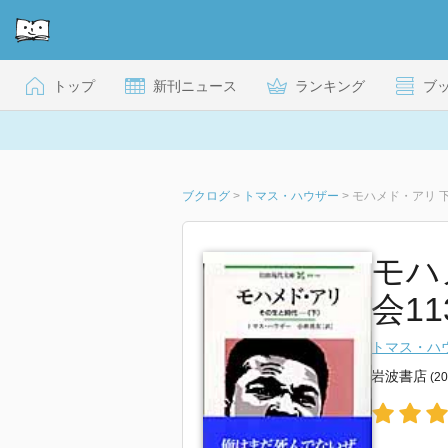
トップ
新刊ニュース
ランキング
ブ
ブクログ
>
トマス・ハウザー
>
モハメド・アリ 
モハ
会11
トマス・ハ
岩波書店
(2