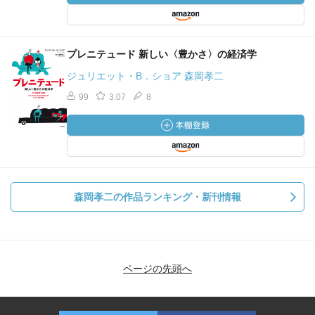
プレニテュード 新しい〈豊かさ〉の経済学
ジュリエット・B．ショア 森岡孝二
99
3.07
8
森岡孝二の作品ランキング・新刊情報
ページの先頭へ