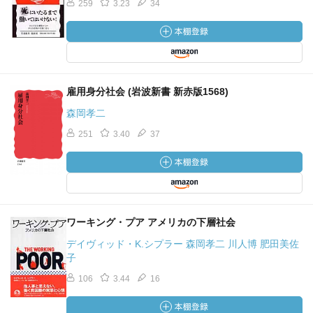
259
3.23
34
雇用身分社会 (岩波新書 新赤版1568)
森岡孝二
251
3.40
37
ワーキング・プア アメリカの下層社会
デイヴィッド・K.シプラー 森岡孝二 川人博 肥田美佐
子
106
3.44
16