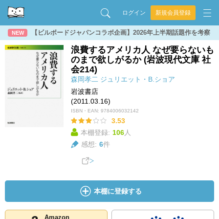
ログイン
新規会員登録
【ビルボードジャパンコラボ企画】2026年上半期話題作を考察
NEW
浪費するアメリカ人 なぜ要らないも
のまで欲しがるか (岩波現代文庫 社
会214)
森岡孝二
ジュリエット・B.ショア
岩波書店
(2011.03.16)
ISBN・EAN:
9784006032142
3.53
本棚登録:
106
人
感想:
6
件
本棚に登録する
Amazon