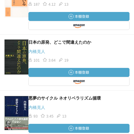
187
4.12
13
日本の原発、どこで間違えたのか
内橋克人
101
3.64
19
悪夢のサイクル ネオリベラリズム循環
内橋克人
93
3.45
13