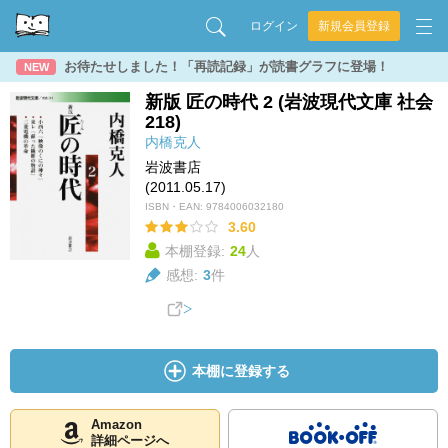
ログイン
新規会員登録
お待たせしました！「再読記録」が読書グラフに登場！
NEW
新版 匠の時代 2 (岩波現代文庫 社会
218)
内橋克人
岩波書店
(2011.05.17)
ISBN・EAN:
9784006032180
3.60
本棚登録:
24
人
感想:
3
件
本棚に登録する
Amazon
詳細ページへ