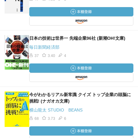
日本の技術は世界一 先端企業96社 (新潮OH!文庫)
毎日新聞経済部
37
3.40
4
今がわかるリアル新常識 クイズ トップ企業の頭脳に
挑戦! (ナガオカ文庫)
横山龍太 STUDIO BEANS
68
3.73
6