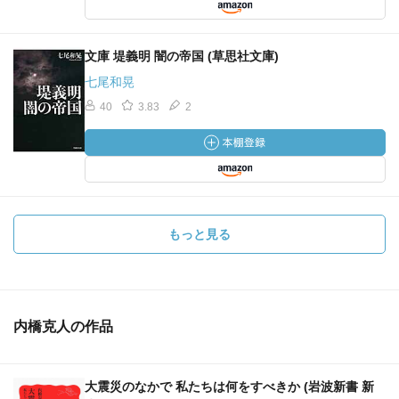
文庫 堤義明 闇の帝国 (草思社文庫)
七尾和晃
40
3.83
2
もっと見る
内橋克人の作品
大震災のなかで 私たちは何をすべきか (岩波新書 新