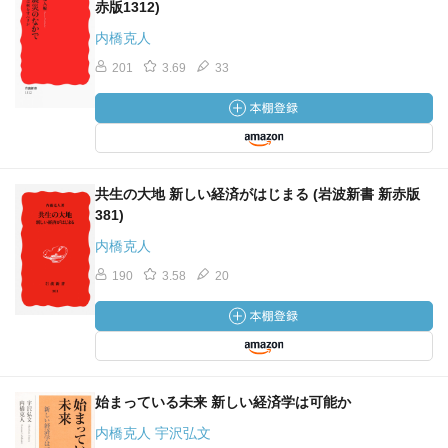
赤版1312)
内橋克人
201
3.69
33
共生の大地 新しい経済がはじまる (岩波新書 新赤版
381)
内橋克人
190
3.58
20
始まっている未来 新しい経済学は可能か
内橋克人 宇沢弘文