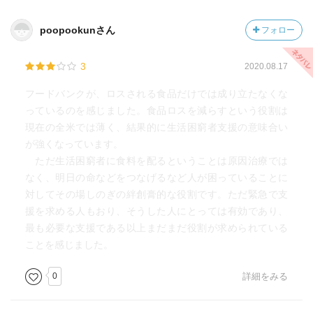
poopookunさん
フォロー
3
2020.08.17
フードバンクが、ロスされる食品だけでは成り立たなくな
っているのを感じました。食品ロスを減らすという役割は
現在の全米では薄く、結果的に生活困窮者支援の意味合い
が強くなっています。
ただ生活困窮者に食料を配るということは原因治療では
なく、明日の命などをつなげるなど人が困っていることに
対してその場しのぎの絆創膏的な役割です。ただ緊急で支
援を求める人もおり、そうした人にとっては有効であり、
最も必要な支援である以上まだまだ役割が求められている
ことを感じました。
0
詳細をみる