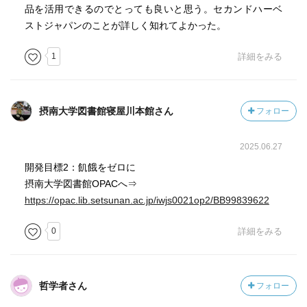
品を活用できるのでとっても良いと思う。セカンドハーベ
ストジャパンのことが詳しく知れてよかった。
1
詳細をみる
摂南大学図書館寝屋川本館さん
フォロー
2025.06.27
開発目標2：飢餓をゼロに
摂南大学図書館OPACへ⇒
https://opac.lib.setsunan.ac.jp/iwjs0021op2/BB99839622
0
詳細をみる
哲学者さん
フォロー