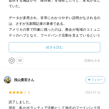
提供する施設から「維持費」を徴収したりと、変化が生じ
ていた。
データが多用され、非常にわかりやすい説明がなされるの
は、さすが元新聞記者の著者である。
アメリカの章で印象に残ったのは、教会が地域のコミュニ
ティのハブとなり、フードバンク活動を支えているという
こと（日本には寺があると思ったが、最初はうまくいかな
かったらしい）。そして、活動資金の半分は個人からの寄
続きを読む
付で成り立っているということ。寄付やボランティア文化
のない日本では、そもそも根付きにくい活動なのではない
12
詳細をみる
かと想像させ、日本のパートに入っていく。
日本のフードバンクの草分け的存在であるセカンドハーベ
浅山貴宏さん
フォロー
スト・ジャパンの創設者は、マクジルトン・チャールズさ
んという外国人男性である。日本のパートは、彼の生い立
4
2021.07.11
ちが導入となり、団体設立までの興味深いエピソードが描
かれる。日本とアメリカの文化的な違いがフードバンクの
読了しました。
設立にも色濃く影響を与える。悲しいかな、日本の困難な
現在、私がボランティア活動として地元のフードバンク活