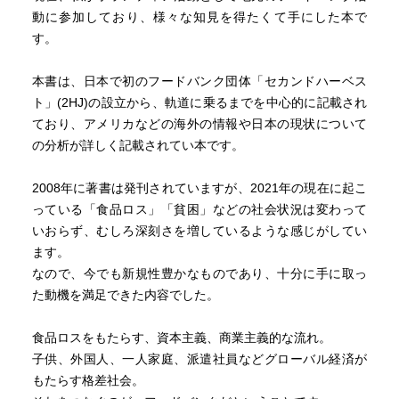
人たちは、横にも縦にもつながらず、孤立しているのだ。
動に参加しており、様々な知見を得たくて手にした本で
す。
2008年当時、日本のフードバンクは「もったいない」食品
のロスを減らすことに主軸を置いてきた。しかし、リーマ
本書は、日本で初のフードバンク団体「セカンドハーベス
ンショック後、「貧困」へと視点が移ったという。そし
ト」(2HJ)の設立から、軌道に乗るまでを中心的に記載され
て、各地にフードバンクが設立され、2016年現在に至る。
ており、アメリカなどの海外の情報や日本の現状について
企業や個人からの寄付に大きな期待ができない日本独自の
の分析が詳しく記載されてい本です。
フードバンクも育ってきている、としてまとめられてい
る。
2008年に著書は発刊されていますが、2021年の現在に起こ
うーん、すごく勉強になった。でも、その後どうなったん
っている「食品ロス」「貧困」などの社会状況は変わって
だ。今はどういう状況なんだ？
いおらず、むしろ深刻さを増しているような感じがしてい
ます。
なので、今でも新規性豊かなものであり、十分に手に取っ
た動機を満足できた内容でした。
食品ロスをもたらす、資本主義、商業主義的な流れ。
子供、外国人、一人家庭、派遣社員などグローバル経済が
もたらす格差社会。