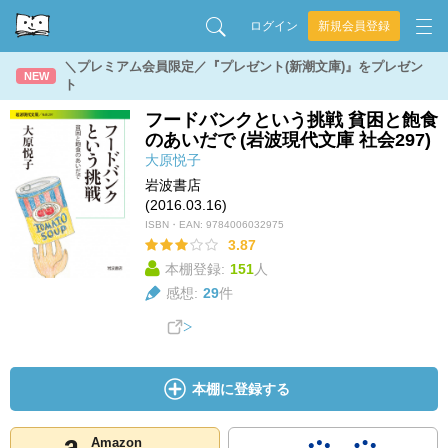
ログイン
新規会員登録
＼プレミアム会員限定／『プレゼント(新潮文庫)』をプレゼン
NEW
ト
フードバンクという挑戦 貧困と飽食
のあいだで (岩波現代文庫 社会297)
大原悦子
岩波書店
(2016.03.16)
ISBN・EAN:
9784006032975
3.87
本棚登録:
151
人
感想:
29
件
本棚に登録する
Amazon