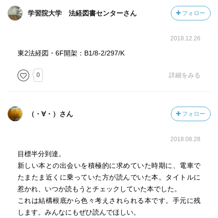
学習院大学 法経図書センターさん
フォロー
2018.12.26
東2法経図・6F開架：B1/8-2/297/K
0
詳細をみる
（・∀・）さん
フォロー
2018.08.28
目標半分到達。
新しい本との出会いを積極的に求めていた時期に、電車で
たまたま近くに乗っていた方が読んでいた本。タイトルに
惹かれ、いつか読もうとチェックしていた本でした。
これは結構根底から色々考えされられる本です。手元に残
します。みんなにもぜひ読んでほしい。