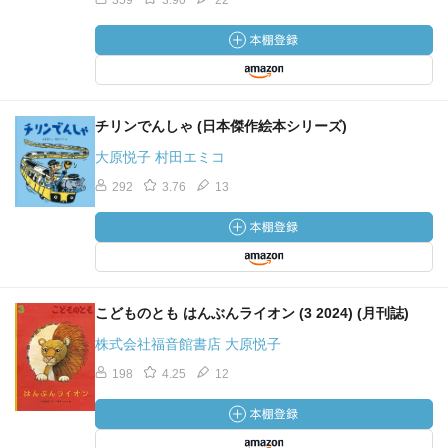
359
3.90
22
チリンでんしゃ (日本傑作絵本シリーズ)
大原悦子 村田エミコ
292
3.76
13
こどものとも はんぶんライオン (3 2024) (月刊誌)
株式会社福音館書店 大原悦子
198
4.25
12