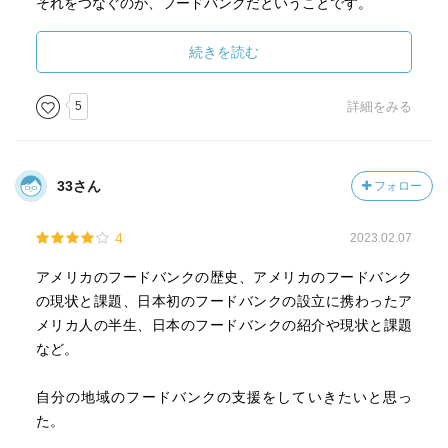
それをつなぐのが、フードバンクだということです。
現在もあるフードバンク運営団体「セカンドハーベスト」
ですが、ただの善意の
続きを読む
ボランティア団体ではありません。
寄付金を募るためのマーケティング戦略、専門知識を有す
5
詳細をみる
る人材採用と育成、
効率的に食物を運ぶためのロジスティクス、経営管理的な
組織運営。
33さん
フォロー
老後の余勢をボランティアという考え方は否定しません
が、「人助け」は持続的な
4
2023.02.07
モノでなければならないと私考えており、そういったこと
をするためには、
アメリカのフードバンクの歴史、アメリカのフードバンク
経営的なものの視点をもち、「社会課題」を解決していく
の現状と課題、日本初のフードバンクの設立に携わったア
といったあるべき姿であると思っています。
メリカ人の半生、日本のフードバンクの紹介や現状と課題
本書は、そういう気持ちを満たしてくれる本です。
など。
随所にそういった事例や考え方、そしてそれを進めるため
の熱い気持ち、パッションがてんこ盛りです。
自分の地域のフードバンクの支援をしていきたいと思っ
私が知りたかったフードバンクという組織の運営の考え方
た。
などもヒントがたくさん載っています。