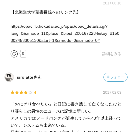
2017.08.18
【北海道大学蔵書目録へのリンク先】
https://opac.lib.hokudai.ac.jp/opac/opac_details.cgi?
lang=0&amode=11&place=&bibid=2001672284&key=B150
302453305130&start=1&srmode=0&srmode=0#
0
詳細をみる
sirolatteさん
フォロー
4
2017.02.03
「おにぎり食べたい」と日記に書き残して亡くなったひと
り暮らしの男性のニュースは記憶に新しい。
アメリカではフードバンクが誕生してから40年以上経って
いて、システムも出来ている。