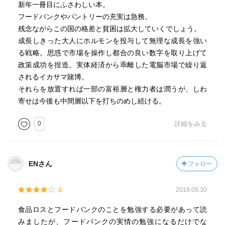
新年一冊目にふさわしい本。
フードバンクやパントリーの充実は急務。
残念ながらこの国の格差と貧困は拡大していくでしょう。
成長しきった大人にホルモンを投与して無理な成長を強い
る戦略。思惑で市場を操作し都合の良い数字を取り上げて
政策成功を捏造。実体経済から乖離した電脳市場で繰り返
されるイカサマ賭博。
それらを放置すれば一部の富裕層と権力者は潤うが、しわ
寄せは今後も中間層以下を打ちのめし続ける。
0
詳細をみる
ENさん
フォロー
4
2016.09.30
食品ロスとフードバンクのことを勉強する必要があって読
みましたが、フードバンクの実情の勉強になるだけでな