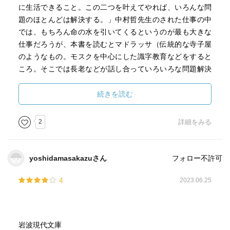
に生活できること。この二つを叶えてやれば、いろんな問
題のほとんどは解決する。」中村哲先生のされた仕事の中
では、もちろん命の水を引いてくるというのが最も大きな
仕事だろうが、本書を読むとマドラッサ（伝統的な寺子屋
のようなもの。モスクを中心にした識字教育などをすると
ころ。そこでは長老などが話し合っていろいろな問題解決
もしている。）をつくったということも大きかったように
思う。その工事を始める鍬入れ式のときに村人たちは「こ
続きを読む
れで自由になった！」と言ったとのこと。それをタリバン
を育てると言って破壊しようとする。そのマドラッサで学
2
詳細をみる
ぶ子どもたちのこともタリバンというそうだが、政治的な
活動をするタリバンも貧しい農民などが中心のようだ。そ
れに比してテロを起こすようなアルカイダは裕福でヨーロ
yoshidamasakazuさん
フォロー不許可
ッパで教育を受けたりしている。そこには西欧社会の矛盾
が見え隠れする。「野蛮な国を文明化してやるというよう
4
2023.06.25
な奢りね。これは食えないと思います。」軽くおっしゃっ
ているが、ここから中村先生の強いメッセージが読み取れ
る。それと、前半の先生自身の生い立ちなど昔話の中、北
岩波現代文庫
朝鮮の拉致事件についての件で、こういうことばがあっ