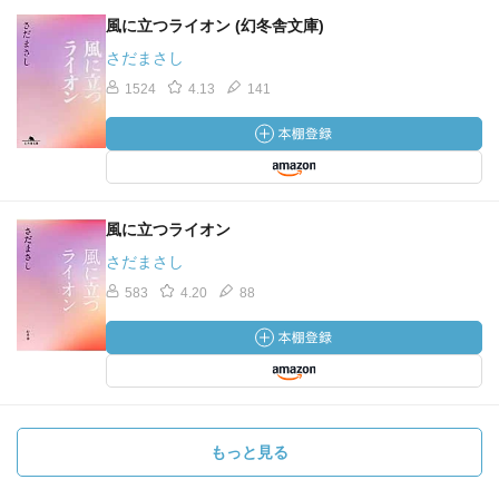
風に立つライオン (幻冬舎文庫)
さだまさし
1524
4.13
141
風に立つライオン
さだまさし
583
4.20
88
もっと見る