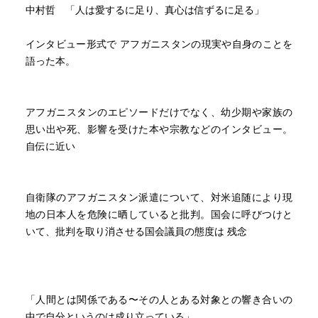
中村哲 「人は愛するに足り、真心は信ずるに足る」
た。「自分の身は針で刺されても飛び上がるけれども、相
手の体は槍で突いても平気だという感覚、これがなくなら
インタビュー形式で アフガニスタンの現実や自身のことを
ない限り駄目ですね。」これも重要な発言だと思う。とこ
語った本。
ろで、聞き役の澤地さん、どうしてこうも唐突に話を他に
転回されるのか（展開では無く）。読みながら何度もそう
思いました。
アフガニスタンのエピソードだけでなく、幼少期や家族の
思い出や死、影響を受けた本や宗教などのインタビュー。
自伝に近い
自衛隊のアフガニスタン派遣について、対米追随により現
地の日本人を危険に晒していると批判。国会に呼びつけと
いて、批判を取り消させる国会議員の態度は 残念
「人間とは関係である〜その人とある対象との響き合いの
中で自分というのは成り立っている」