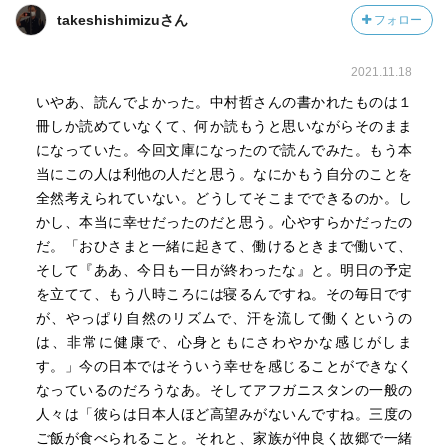
takeshishimizuさん
フォロー
2021.11.18
いやあ、読んでよかった。中村哲さんの書かれたものは１
冊しか読めていなくて、何か読もうと思いながらそのまま
になっていた。今回文庫になったので読んでみた。もう本
当にこの人は利他の人だと思う。なにかもう自分のことを
全然考えられていない。どうしてそこまでできるのか。し
かし、本当に幸せだったのだと思う。心やすらかだったの
だ。「おひさまと一緒に起きて、働けるときまで働いて、
そして『ああ、今日も一日が終わったな』と。明日の予定
を立てて、もう八時ころには寝るんですね。その毎日です
が、やっぱり自然のリズムで、汗を流して働くというの
は、非常に健康で、心身ともにさわやかな感じがしま
す。」今の日本ではそういう幸せを感じることができなく
なっているのだろうなあ。そしてアフガニスタンの一般の
人々は「彼らは日本人ほど高望みがないんですね。三度の
ご飯が食べられること。それと、家族が仲良く故郷で一緒