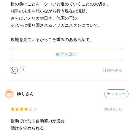
目の前のことをコツコツと進めていくことの大切さ、
相手の未来を想いながら行う現在の活動、
さらにアメリカや日本、他国の干渉、
それらに振り回されるアフガニスタンについて。
現地を見ているからこそ重みのある言葉で、
力があり、怒りがあり、悲しみがあって。
それでも前を向いてアフガニスタンを思う。
続きを読む
今世界中で戦争が起こっていますが、
7
詳細をみる
本書を読んで欲しいと思いました。
文庫は先日読んだものと、本作だけですが、
ゆりさん
フォロー
また折を見て他のハードカバーも読んでみたいと思いま
す。
4
2024.01.31
援助ではなく自助努力が必要
助けを求められる