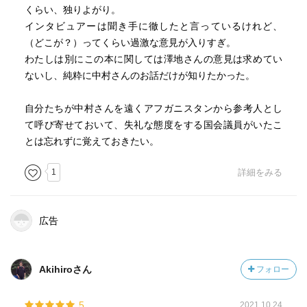
くらい、独りよがり。
インタビュアーは聞き手に徹したと言っているけれど、
（どこが？）ってくらい過激な意見が入りすぎ。
わたしは別にこの本に関しては澤地さんの意見は求めてい
ないし、純粋に中村さんのお話だけが知りたかった。
自分たちが中村さんを遠くアフガニスタンから参考人とし
て呼び寄せておいて、失礼な態度をする国会議員がいたこ
とは忘れずに覚えておきたい。
1
詳細をみる
広告
Akihiroさん
フォロー
5
2021.10.24