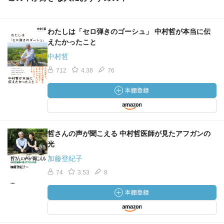
わたしは「セロ弾きのゴーシュ」 中村哲が本当に伝
えたかったこと
中村哲
712
4.38
76
哲さんの声が聞こえる 中村哲医師が見たアフガンの
光
加藤登紀子
74
3.53
8