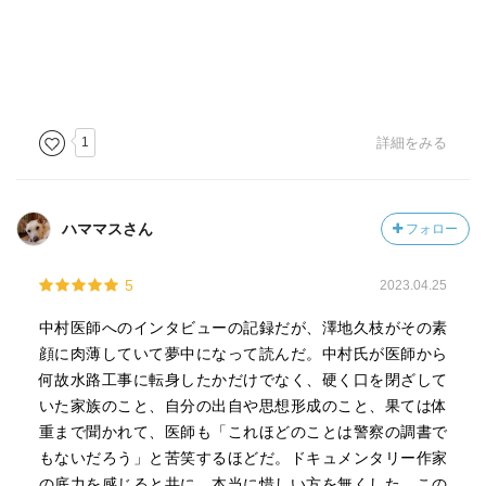
1
詳細をみる
ハママスさん
フォロー
5
2023.04.25
中村医師へのインタビューの記録だが、澤地久枝がその素
顔に肉薄していて夢中になって読んだ。中村氏が医師から
何故水路工事に転身したかだけでなく、硬く口を閉ざして
いた家族のこと、自分の出自や思想形成のこと、果ては体
重まで聞かれて、医師も「これほどのことは警察の調書で
もないだろう」と苦笑するほどだ。ドキュメンタリー作家
の底力を感じると共に、本当に惜しい方を無くした、この