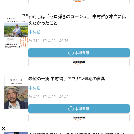
わたしは「セロ弾きのゴーシュ」 中村哲が本当に伝
えたかったこと
中村哲
711
4.38
76
希望の一滴 中村哲、アフガン最期の言葉
中村哲
488
4.30
42