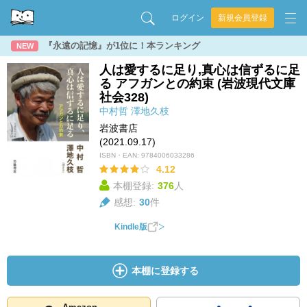
ログイン
新規会員登録
『永遠の記憶』が1位に！本ランキング
NEW
人は愛するに足り,真心は信ずるに足
る アフガンとの約束 (岩波現代文庫
社会328)
中村哲
澤地久枝
岩波書店
(2021.09.17)
ISBN・EAN:
9784006033286
4.12
本棚登録:
376
人
感想:
30
件
Kindle版
本棚に登録する