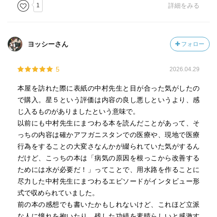
全に見捨てられている現地の村々を歩き、わが目でその惨
1
詳細をみる
状を確かめるに至り、遂には白衣と聴診器を手放し、「百
の診療所より一本の水路を」と現場で井戸掘り、水路建設
の陣頭指揮をとることになる。以来現地人と協力して、
ヨッシーさん
フォロー
1,000本を超える井戸を掘り、27㎞に及ぶ用水路を建設し、
それらは1万6,500ヘクタールの農地を潤した。そうした中
5
2026.04.29
村医師だからこそ、現地の人びとに心から信頼されると同
時に深く愛され、その存在は、日本よりもアフガニスタン
本屋を訪れた際に表紙の中村先生と目が合った気がしたの
でより多くの人びとに知られ、その死は、より多くの人び
で購入。星５という評価は内容の良し悪しというより、感
とに悼まれたのだ。。。
じ入るものがありましたという意味で。
本書は、インタビューだからこそ聞き出せた、現地の自然
以前にも中村先生にまつわる本を読んだことがあって、そ
や日常の様子などがとても興味を惹いたし、また、中村医
っちの内容は確かアフガニスタンでの医療や、現地で医療
師の、あの訥々としながらも、信念に満ちた声が聞こえて
行為をすることの大変さなんかが綴られていた気がするん
くるようで、改めて胸が熱くなる思いがした。
だけど、こっちの本は「病気の原因を根っこから改善する
この夏、米国は20年に亘り駐留したアフガニスタンから撤
ためには水が必要だ！」ってことで、用水路を作ることに
退したが、米国軍のヘリが飛び交う下で、現地の人々はど
尽力した中村先生にまつわるエピソードがインタビュー形
のような日々を送っていたのか。。。文庫版あとがきで澤
式で収められていました。
地氏は、本書単行本ができたときにオバマ大統領に送付し
前の本の感想でも書いたかもしれないけど、これほど立派
たと明かしている。（予想通り反応はなかったそうだが）
な人に憧れを抱いたり、残した功績を素晴らしいと感激す