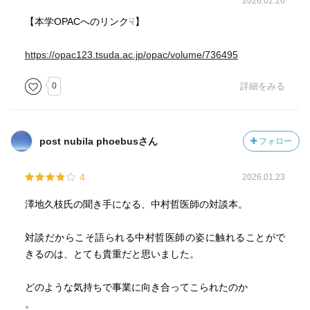
2026.02.26
【本学OPACへのリンク☟】
https://opac123.tsuda.ac.jp/opac/volume/736495
0
詳細をみる
post nubila phoebusさん
フォロー
4
2026.01.23
澤地久枝氏の聞き手になる、中村哲医師の対談本。
対談だからこそ語られる中村哲医師の姿に触れることがで
きるのは、とても貴重だと思いました。
どのような気持ちで事業に向き合ってこられたのか
。