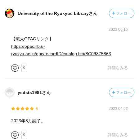
University of the Ryukyus Libraryさん
フォロー
2023.06.16
【琉大OPACリンク】
https://opac.lib.u-
ryukyu.ac.jp/opc/recordID/catalog.bib/BC09875863
0
詳細をみる
ysdsts1981さん
フォロー
5
2023.04.02
2023年3月読了。
0
詳細をみる