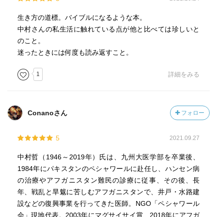
生き方の道標。バイブルになるような本。
中村さんの私生活に触れている点が他と比べては珍しいと
のこと。
迷ったときには何度も読み返すこと。
1
詳細をみる
Conanoさん
フォロー
5
2021.09.27
中村哲（1946～2019年）氏は、九州大医学部を卒業後、
1984年にパキスタンのペシャワールに赴任し、ハンセン病
の治療やアフガニスタン難民の診療に従事、その後、長
年、戦乱と旱魃に苦しむアフガニスタンで、井戸・水路建
設などの復興事業を行ってきた医師。NGO「ペシャワール
会」現地代表。2003年にマグサイサイ賞、2018年にアフガ