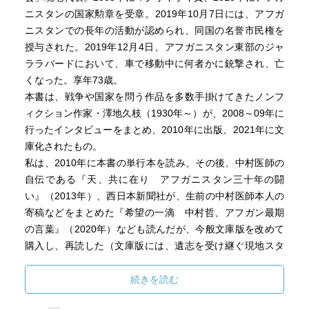
ニスタンの国家勲章を受章。2019年10月7日には、アフガ
ニスタンでの長年の活動が認められ、同国の名誉市民権を
授与された。2019年12月4日、アフガニスタン東部のジャ
ララバードにおいて、車で移動中に何者かに銃撃され、亡
くなった。享年73歳。
本書は、戦争や国家を問う作品を多数手掛けてきたノンフ
ィクション作家・澤地久枝（1930年～）が、2008～09年に
行ったインタビューをまとめ、2010年に出版、2021年に文
庫化されたもの。
私は、2010年に本書の単行本を読み、その後、中村医師の
自伝である『天、共に在り アフガニスタン三十年の闘
い』（2013年）、西日本新聞社が、生前の中村医師本人の
寄稿などをまとめた『希望の一滴 中村哲、アフガン最期
の言葉』（2020年）なども読んだが、今般文庫版を改めて
購入し、再読した（文庫版には、遺志を受け継ぐ現地スタ
ッフのメッセージが新たに加えられている）。
中村医師は、パキスタン・アフガニスタンに赴任当初、医
続きを読む
師として患者の治療にあたっていたが、医学の恩沢から完