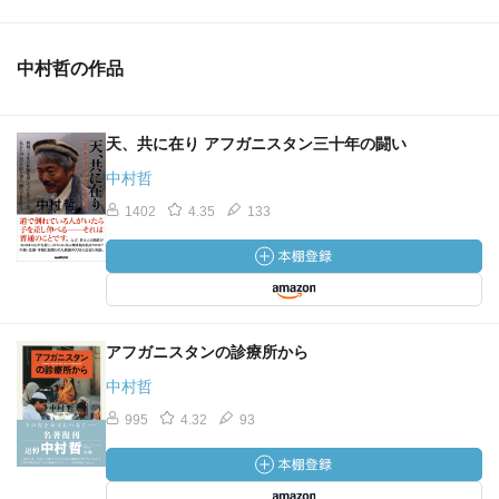
中村哲の作品
天、共に在り アフガニスタン三十年の闘い
中村哲
1402
4.35
133
アフガニスタンの診療所から
中村哲
995
4.32
93