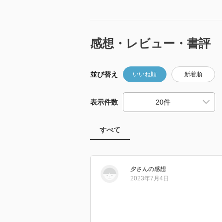
感想・レビュー・書評
並び替え
いいね順
新着順
表示件数
すべて
夕
さん
の感想
2023年7月4日