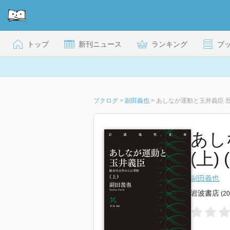
トップ
新刊ニュース
ランキング
ブ
ブクログ
>
副田義也
>
あしなが運動と玉井義臣 歴
あし
(上)
副田義也
岩波書店
(2