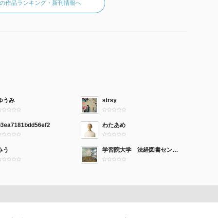
の作品ランキング・新刊情報へ
ゆうみ
strsy
b3ea7181bdd56ef2
わたあめ
みう
学習院大学 法経図書センター