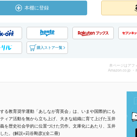
本棚に登録
購入ストア一覧
本ページはアフ
Amazon.co.jp 
する教育奨学運動「あしなが育英会」は、いまや国際的にも
ティア活動を無から立ち上げ、大きな組織に育て上げた玉井
義を歴史社会学的に位置づけた労作。文庫化にあたり、玉井
た。(解説=苅谷剛彦)(全二冊)