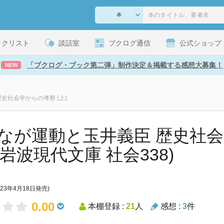
ックリスト
談話室
ブクログ通信
公式ショップ
「ブクログ・ブック第二弾」制作決定＆掲載する感想大募集！
NEW
史社会学からの考察 (上)
なが運動と玉井義臣 歴史社
 (岩波現代文庫 社会338)
023年4月18日発売)
0.00
本棚登録 :
21
人
感想 :
3
件