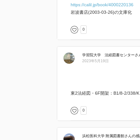
https://calil.jp/book/4000220136
岩波書店(2003-03-26)の文庫化
0
学習院大学 法経図書センター
さ
2023年5月19日
東2法経図・6F開架：B1/8-2/338/K
0
浜松医科大学 附属図書館
さん
の感