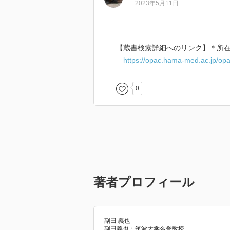
2023年5月11日
【蔵書検索詳細へのリンク】＊所
https://opac.hama-med.ac.jp/op
0
著者プロフィール
副田 義也
副田義也：筑波大学名誉教授