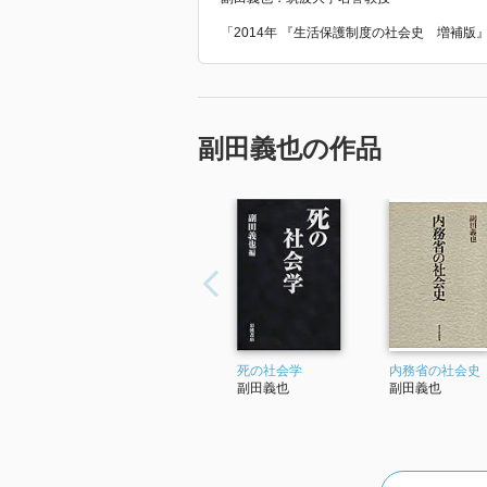
「2014年 『生活保護制度の社会史 増補
副田義也の作品
死の社会学
内務省の社会史
副田義也
副田義也