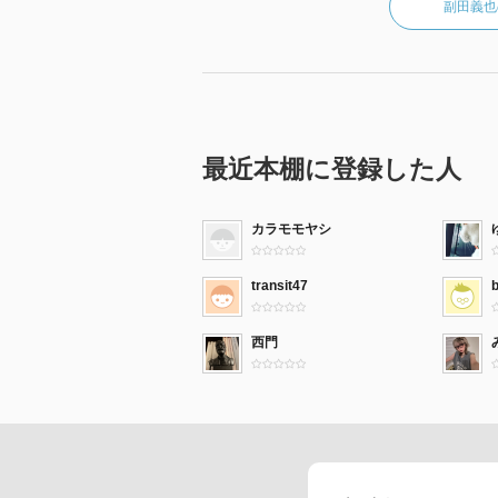
副田義也
最近本棚に登録した人
カラモモヤシ
transit47
西門