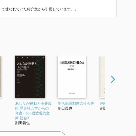
版』 で使われていた紹介文から引用しています。」
あしなが運動と玉井義
生活保護制度の社会史
内務省の歴史社会学
臣 歴史社会学からの
副田義也
副田義也
考察 (下) (岩波現代文
庫 社会3...
副田義也