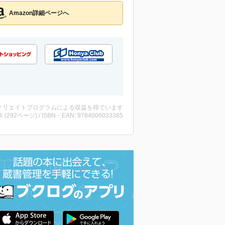
Amazon詳細ページへ
ィリエイトプログラムによる収益を得ています
・本 (292ページ) / ISBN・EAN: 9784006033385