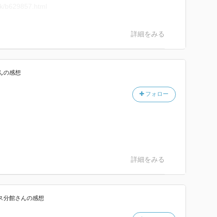
ok/b629857.html
詳細をみる
ん
の感想
フォロー
詳細をみる
ス分館
さん
の感想