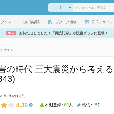
ックリスト
談話室
ブクログ通信
公式ショップ
お待たせしました！「再読記録」が読書グラフに登場！
NEW
から考える
害の時代 三大震災から考える
43)
023年8月12日発売)
4.36
本棚登録 :
89
人
感想 :
15
件