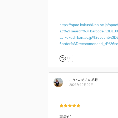
https://opac.kokushikan.ac.jp/op
ac%2Fsearch%3Fbarcode%3D100
ac.kokushikan.ac.jp%26count%3D
6order%3Drecommended_d%26se
0
こうへい
さん
の感想
2023年10月29日
著者が、