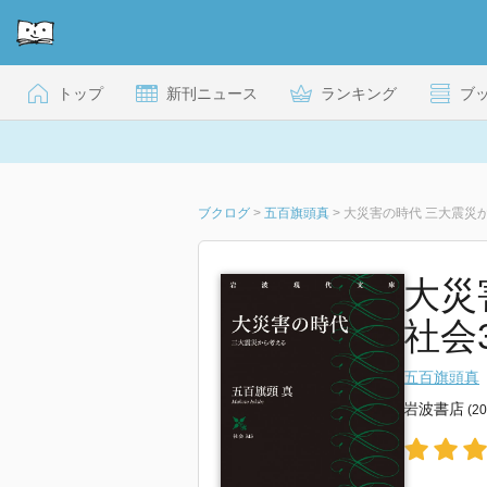
トップ
新刊ニュース
ランキング
ブ
ブクログ
>
五百旗頭真
>
大災害の時代 三大震災
大災
社会3
五百旗頭真
岩波書店
(2