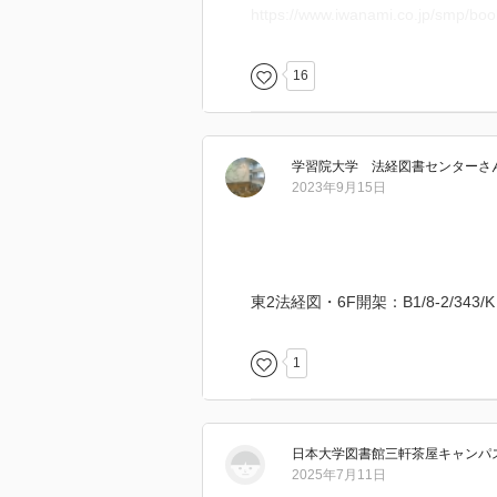
https://www.iwanami.co.jp/smp/bo
16
学習院大学 法経図書センター
さ
2023年9月15日
東2法経図・6F開架：B1/8-2/343/K
1
日本大学図書館三軒茶屋キャンパ
2025年7月11日