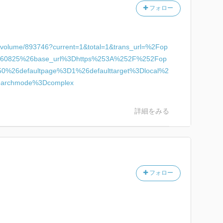
フォロー
ac/volume/893746?current=1&total=1&trans_url=%2Fop
60825%26base_url%3Dhttps%253A%252F%252Fop
50%26defaultpage%3D1%26defaulttarget%3Dlocal%2
archmode%3Dcomplex
詳細をみる
フォロー