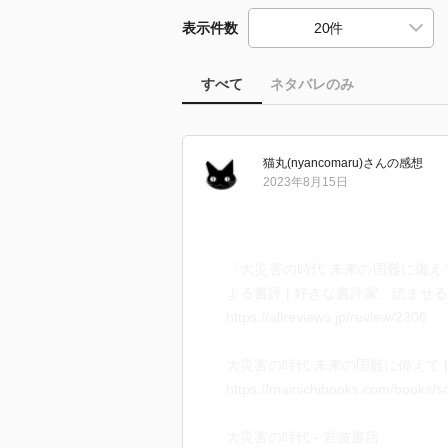
表示件数
すべて
ネタバレのみ
猫丸(nyancomaru)
さん
の感想
2023年8月15日
『大災害の時代 未来の国難に備えて』
よる書評 | 好きな書評家、読ませる書評
https://allreviews.jp/review/2306
大災害の時代 未来の国難に備えて 
https://mainichibooks.com/books/so
大災害の時代 - 岩波書店