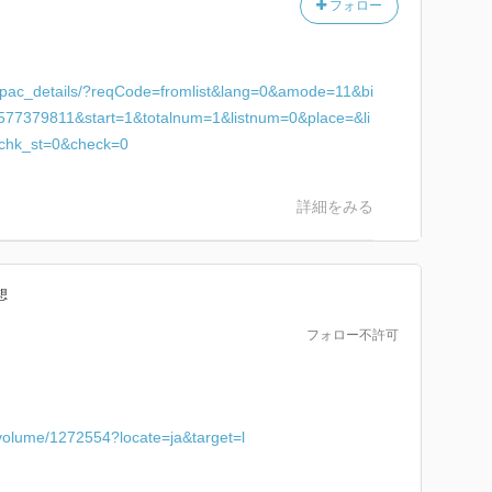
フォロー
c/opac_details/?reqCode=fromlist&lang=0&amode=11&bi
7379811&start=1&totalnum=1&listnum=0&place=&li
&chk_st=0&check=0
詳細をみる
想
フォロー不許可
c/volume/1272554?locate=ja&target=l