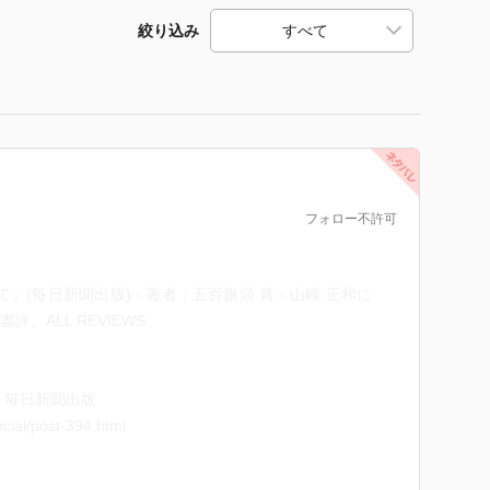
絞り込み
フォロー不許可
(毎日新聞出版) - 著者：五百旗頭 真 - 山崎 正和に
。ALL REVIEWS
| 毎日新聞出版
cial/post-394.html