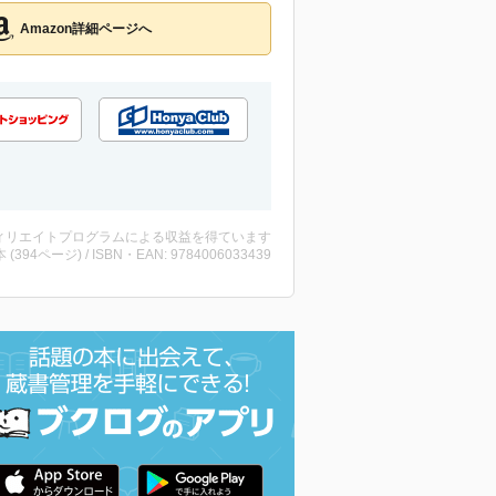
Amazon詳細ページへ
ィリエイトプログラムによる収益を得ています
・本 (394ページ) / ISBN・EAN: 9784006033439