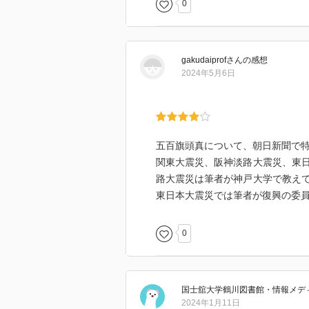
0
gakudaiprof
さん
の感想
2024年5月6日
五百旗頭真について、朝日新聞で
関東大震災、阪神淡路大震災、東
路大震災は筆者が神戸大学で教え
東日本大震災では筆者が復興の委
0
国士舘大学鶴川図書館・情報メデ
2024年1月11日