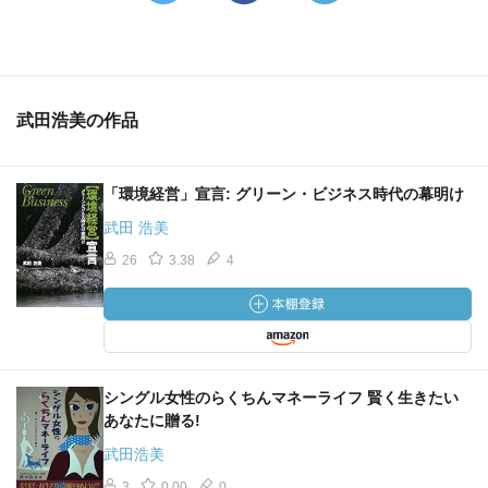
武田浩美の作品
「環境経営」宣言: グリーン・ビジネス時代の幕明け
武田 浩美
26
3.38
4
シングル女性のらくちんマネーライフ 賢く生きたい
あなたに贈る!
武田浩美
3
0.00
0