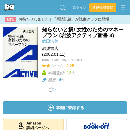
ログイン
新規会員登録
お待たせしました！「再読記録」が読書グラフに登場！
NEW
知らないと損! 女性のためのマネー
プラン (岩波アクティブ新書 3)
武田浩美
岩波書店
(2002.01.11)
ISBN・EAN:
9784007000034
2.25
本棚登録:
12
人
感想:
4
件
本棚に登録する
Amazon
詳細ページへ