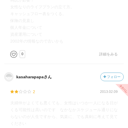
再読が必要！
女性なりのライフプランの立て方。
キャッシュフロー表をつくる。
保険の見直し
個人年金について
資産運用について
2002年の情報なので古いかも
0
詳細をみる
kasaharapapaさん
フォロー
2
2013.02.09
夫婦仲がよくても悪くても、女性はいつか一人になる日が
くる可能性は高いのです なかなかスケジュール通りにな
らないのが人生ですから、気楽に、でも真剣に考えて見て
ください