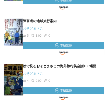
障害者の地球旅行案内
おそどまさこ
5
3.00
0
絵で見るおそどまさこの海外旅行英会話100場面
おそどまさこ
4
0.00
0