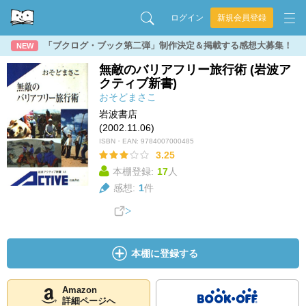
ログイン
新規会員登録
「ブクログ・ブック第二弾」制作決定＆掲載する感想大募集！
NEW
無敵のバリアフリー旅行術 (岩波ア
クティブ新書)
おそどまさこ
岩波書店
(2002.11.06)
ISBN・EAN:
9784007000485
3.25
本棚登録:
17
人
感想:
1
件
本棚に登録する
Amazon
詳細ページへ