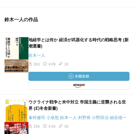
鈴木一人の作品
地経学とは何か 経済が武器化する時代の戦略思考 (新
潮選書)
鈴木一人
263
4.09
24
ウクライナ戦争と米中対立 帝国主義に逆襲される世
界 (幻冬舎新書)
峯村健司 小泉悠 鈴木一人 村野将 小野田治 細谷雄一
256
4.05
30