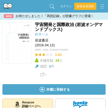
ログイン
新規会員登録
お待たせしました！「再読記録」が読書グラフに登場！
NEW
宇宙開発と国際政治 (岩波オンデマ
ンドブックス)
鈴木一人
岩波書店
(2016.04.12)
ISBN・EAN:
9784007303937
3.00
本棚登録:
28
人
感想:
2
件
本棚に登録する
Amazon
詳細ページへ