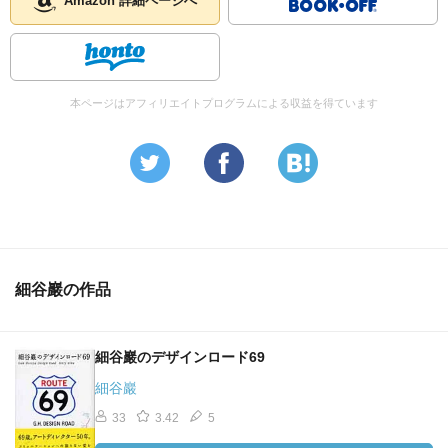
Amazon 詳細ページへ
本ページはアフィリエイトプログラムによる収益を得ています
細谷巖の作品
細谷巖のデザインロード69
細谷巖
33
3.42
5