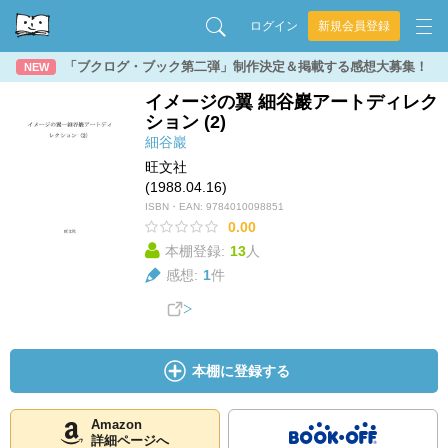
ログイン
新規会員登録
「ブクログ・ブック第二弾」制作決定＆掲載する感想大募集！
NEW
イメージの翼 細谷巖アートディレク
ション (2)
細谷巖
旺文社
(1988.04.16)
ISBN・EAN:
9784010098851
0.00
本棚登録:
13
人
感想:
1
件
本棚に登録する
Amazon
詳細ページへ