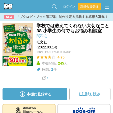
ログイン
新規会員登録
「ブクログ・ブック第二弾」制作決定＆掲載する感想大募集！
NEW
学校では教えてくれない大切なこと
38 小学生の何でもお悩み相談室
関和之
旺文社
(2022.03.14)
ISBN・EAN:
9784010114100
4.75
本棚登録:
245
人
感想:
2
件
本棚に登録する
試し読み
Amazon
詳細ページへ