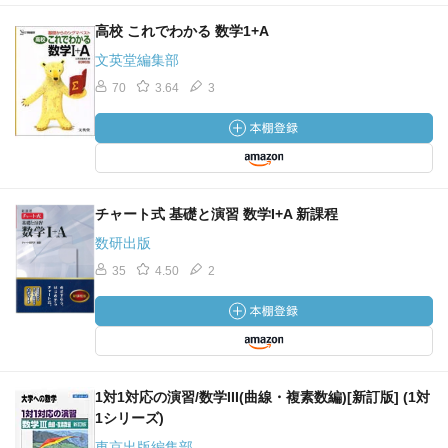
高校 これでわかる 数学1+A
文英堂編集部
70
3.64
3
チャート式 基礎と演習 数学I+A 新課程
数研出版
35
4.50
2
1対1対応の演習/数学III(曲線・複素数編)[新訂版] (1対
1シリーズ)
東京出版編集部