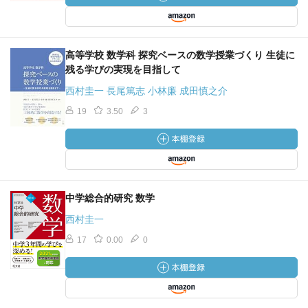
高等学校 数学科 探究ベースの数学授業づくり 生徒に
残る学びの実現を目指して
西村圭一 長尾篤志 小林廉 成田慎之介
19
3.50
3
中学総合的研究 数学
西村圭一
17
0.00
0