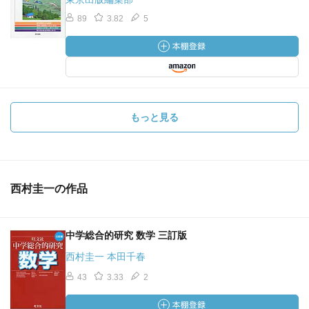
89
3.82
5
もっと見る
西村圭一の作品
中学総合的研究 数学 三訂版
西村圭一 本田千春
43
3.33
2