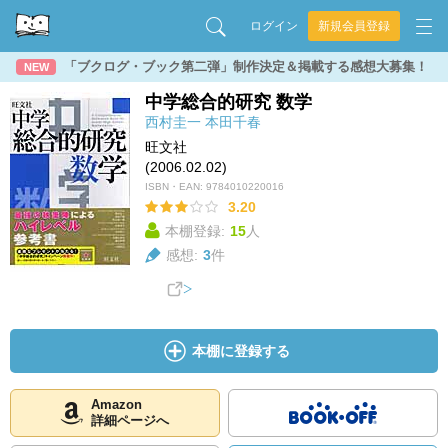
ログイン
新規会員登録
「ブクログ・ブック第二弾」制作決定＆掲載する感想大募集！
NEW
中学総合的研究 数学
西村圭一
本田千春
旺文社
(2006.02.02)
ISBN・EAN:
9784010220016
3.20
本棚登録:
15
人
感想:
3
件
本棚に登録する
Amazon
詳細ページへ