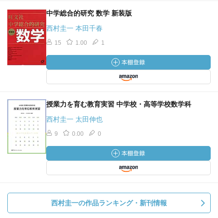
中学総合的研究 数学 新装版
西村圭一 本田千春
15
1.00
1
授業力を育む教育実習 中学校・高等学校数学科
西村圭一 太田伸也
9
0.00
0
西村圭一の作品ランキング・新刊情報