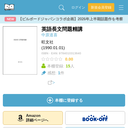
ログイン
新規会員登録
【ビルボードジャパンコラボ企画】2026年上半期話題作を考察
NEW
英語長文問題精講
中原道喜
旺文社
(1990.01.01)
ISBN・EAN:
9784010313640
0.00
本棚登録:
15
人
感想:
1
件
本棚に登録する
Amazon
詳細ページへ