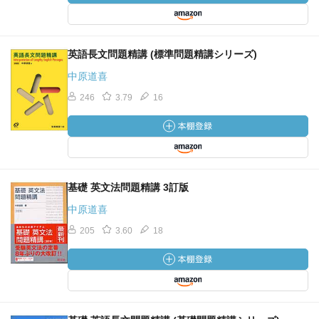
英語長文問題精講 (標準問題精講シリーズ)
中原道喜
246
3.79
16
基礎 英文法問題精講 3訂版
中原道喜
205
3.60
18