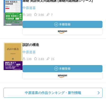
基礎 英語長文問題精講 (基礎問題精講シリーズ)
中原道喜
183
3.66
7
誤訳の構造
中原道喜
139
3.83
15
中原道喜の作品ランキング・新刊情報