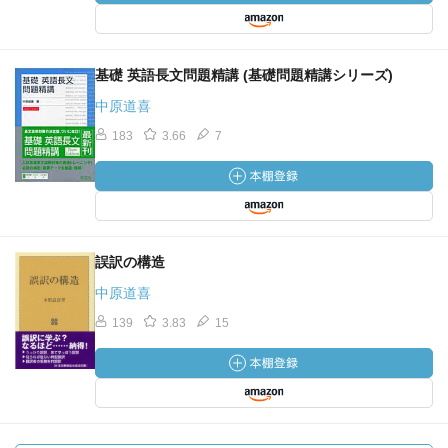
基礎 英語長文問題精講 (基礎問題精講シリーズ)
中原道喜
183
3.66
7
誤訳の構造
中原道喜
139
3.83
15