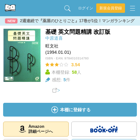
ログイン
新規会員登録
2週連続で『薬屋のひとりごと』17巻が1位！マンガランキング
NEW
基礎 英文問題精講 改訂版
中原道喜
旺文社
(1994.01.01)
ISBN・EAN:
9784010314760
3.54
本棚登録:
58
人
感想:
5
件
本棚に登録する
Amazon
詳細ページへ