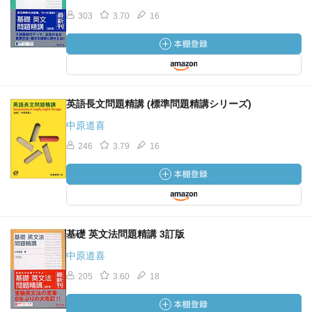
303
3.70
16
英語長文問題精講 (標準問題精講シリーズ)
中原道喜
246
3.79
16
基礎 英文法問題精講 3訂版
中原道喜
205
3.60
18