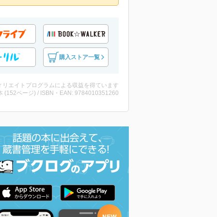
購入ストア一覧
ィリエイトプログラムによる収益を得ています
・本 (152ページ) / ISBN・EAN: 9784010351260