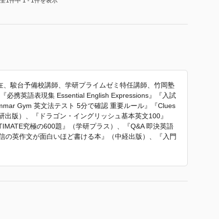
全1件中 1 - 1件を表示
在、駿台予備校講師、学研プライムゼミ特任講師、竹岡塾
表現集 Essential English Expressions』『入試
』『Grammar Gym 英文法テスト 5分で確認 重要ルール』『Clues
』（数研出版）、『ドラゴン・イングリッシュ基本英文100』
MATE究極の600題』（学研プラス）、『Q&A 即決英語
広信の英作文が面白いほど書ける本』（中経出版）、『入門
基礎10題ドリル』（駿台文庫）ほか多数。
ic』 で使われていた紹介文から引用しています。」