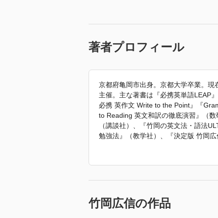
著者プロフィール
京都府亀岡市出身。京都大学卒業。現
主催。主な著書は『必携英単語LEAP』『必携英語
必携 英作文 Write to the Point
to Reading 英文和訳の徹底演習
（講談社）、『竹岡の英文法・語法ULTI
勉強法』（教学社）、『決定版 竹岡
英文問題精講』（旺文社）、『英作文
「2020年 『必携英単語LEAP Bas
竹岡広信の作品