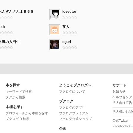
ぺんぎんさん１９６８
lovector
-sh
夜人
永遠の入門生
eguri
本を探す
ようこそブクログへ
サポート
キーワードで検索
ブクログについて
お知らせ
タグから検索
ヘルプセンタ
ブクログ
法人向け広告
本棚を探す
ブクログのアプリ
法人様のお問
プロフィールから本棚を探す
ブクログプレミアム
ブクログID 検索
ブクログ公式ショップ
公式Twitter
Facebookペ
企画