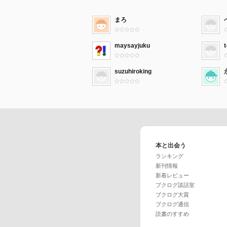
まろ
maysayjuku
t
suzuhiroking
本と出会う
ランキング
新刊情報
新着レビュー
ブクログ談話室
ブクログ大賞
ブクログ通信
読書のすすめ