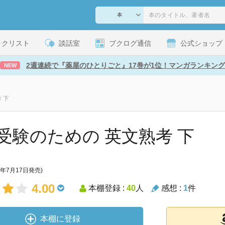
ックリスト
談話室
ブクログ通信
公式ショップ
2週連続で『薬屋のひとりごと』17巻が1位！マンガランキング
NEW
 下
受験のための 英文熟考 下
3年7月17日発売)
4.00
本棚登録 :
40
人
感想 :
1
件
本棚に登録