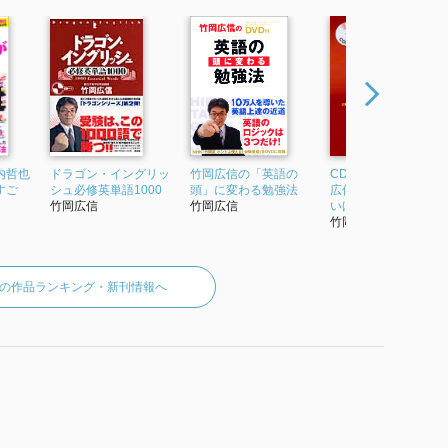
内哲也
ドラゴン・イングリッ
竹岡広信の「英語の
CD2枚付 決定版 竹岡
すご
シュ必修英単語1000
頭」に変わる勉強法
広信の 英作文が面白
竹岡広信
竹岡広信
いほど書ける本
竹岡広信
の作品ランキング・新刊情報へ