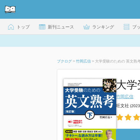
トップ
新刊ニュース
ランキング
ブ
ブクログ
>
竹岡広信
>
大学受験のための 英文熟考
大学
竹岡広信
旺文社
(202