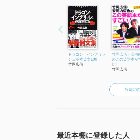
ドラゴン・イングリッ
竹岡広信・安河
シュ基本英文100
のこの英語本が
竹岡広信
い!
竹岡広信
竹岡広信
最近本棚に登録した人