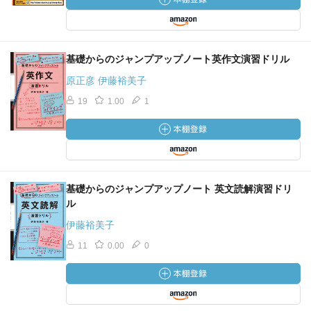
基礎からのジャンプアップノート英作文演習ドリル
原正彦 伊藤裕美子
19
1.00
1
基礎からのジャンプアップノート 英文読解演習ドリ
ル
伊藤裕美子
11
0.00
0