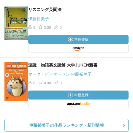
リスニング英聞法
伊藤裕美子
9
3.00
0
速読 物語英文読解 大学JUKEN新書
マーク・ピーターセン 伊藤裕美子
6
0.00
0
伊藤裕美子の作品ランキング・新刊情報