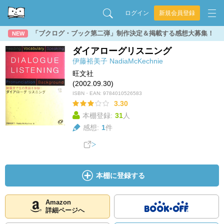
ログイン
新規会員登録
「ブクログ・ブック第二弾」制作決定＆掲載する感想大募集！
NEW
ダイアローグリスニング
伊藤裕美子
NadiaMcKechnie
旺文社
(2002.09.30)
ISBN・EAN:
9784010526583
3.30
本棚登録:
31
人
感想:
1
件
本棚に登録する
Amazon
詳細ページへ