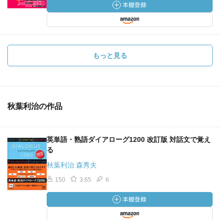
もっと見る
秋葉利治の作品
英単語・熟語ダイアローグ1200 改訂版 対話文で覚え
る
秋葉利治 森秀夫
150
3.65
6