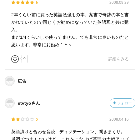
5
2008.09.29
2年くらい前に買った英語勉強用の本。某書で奇跡の本と書
かれていたので同じくお勧めになっていた英語耳と共に購
入。
まだ1/4くらいしか使ってません。でも非常に良いものだと
思います。非常にお勧め＾＾ｖ
0
詳細をみる
広告
stvtyoさん
フォロー
2
2008.04.16
英語漬けと合わせ音読、ディクテーション、聞きまくり。
単調でつまんないけど、これをこなせば英語力大幅アップ