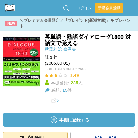
ログイン
新規会員登録
＼プレミアム会員限定／『プレゼント(新潮文庫)』をプレゼン
NEW
ト
英単語・熟語ダイアローグ1800 対
話文で覚える
秋葉利治
森秀夫
旺文社
(2005.09.01)
ISBN・EAN:
9784010526668
3.49
本棚登録:
235
人
感想:
15
件
本棚に登録する
Amazon