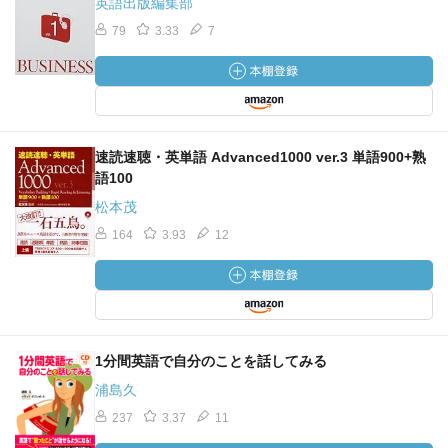
英語出版編集部
79
3.33
7
速読速聴・英単語 Advanced1000 ver.3 単語900+熟
語100
松本茂
164
3.93
12
1分間英語で自分のことを話してみる
浦島久
237
3.37
11