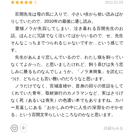
5
2011.01.03
百閒先生は母の気に入りで、小さい頃から拾い読みばか
りしていたので、2010年の最後に通し読み。
愛猫ノラが失踪してしまい、泣き暮れる百閒先生のお
話。ほんとに冗談でなく泣いてばかりいるので、せ、先生
そんなこっちまでつられるじゃないですか…という感じで
す。
先生があんまり悲しんでいるので、わたし猫を飼ってい
なくてよかった、と思いましたけれど、飼う喜びは失う悲
しみに勝るものなんでしょうか。「ノラ来簡集」を読むに
つけ、どちらとも言い難いのだろうなと思います。
ノラだけでなく、宮城道雄や、昔身の回りの世話をして
くれていた青年、取材旅行のカメラマンなど、実はさりげ
なく死（あるいは喪失）の色濃い本でもありますね。カバ
ー見返しにある「おかしみの中に人生の深淵をのぞかせ
る」という百閒文学らしいところなのかなと思います。
0
詳細をみる