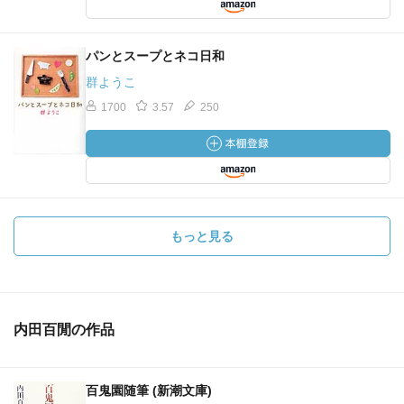
パンとスープとネコ日和
群ようこ
1700
3.57
250
もっと見る
内田百閒の作品
百鬼園随筆 (新潮文庫)