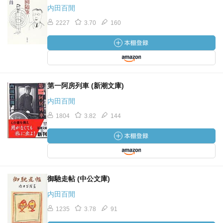
内田百閒
2227
3.70
160
第一阿房列車 (新潮文庫)
内田百閒
1804
3.82
144
御馳走帖 (中公文庫)
内田百閒
1235
3.78
91