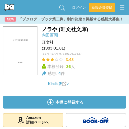
ログイン
新規会員登録
「ブクログ・ブック第二弾」制作決定＆掲載する感想大募集！
NEW
ノラや (旺文社文庫)
内田百閒
旺文社
(1983.01.01)
ISBN・EAN:
9784010613627
3.43
本棚登録:
26
人
感想:
4
件
Kindle版
本棚に登録する
Amazon
詳細ページへ