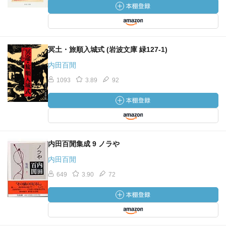
冥土・旅順入城式 (岩波文庫 緑127-1)
内田百閒
1093
3.89
92
内田百閒集成 9 ノラや
内田百閒
649
3.90
72