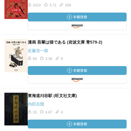
2410
3.72
269
漫画 吾輩は猫である (岩波文庫 青579-2)
近藤浩一路
84
3.36
9
東海道刈谷駅 (旺文社文庫)
内田百閒
16
4.67
4