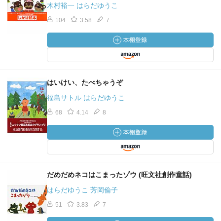
木村裕一 はらだゆうこ
104
3.58
7
はいけい、たべちゃうぞ
福島サトル はらだゆうこ
68
4.14
8
だめだめネコはこまったゾウ (旺文社創作童話)
はらだゆうこ 芳岡倫子
51
3.83
7