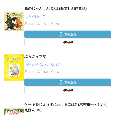
森のじゃんけんぽん! (旺文社創作童話)
はらだゆうこ
170
3.51
20
ぶぅぶぅママ
小路智子 はらだゆうこ
153
3.60
14
ケーキをじょうずにわけるには? (木村裕一・しかけ
えほん 19)