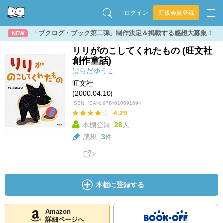
ログイン
新規会員登録
「ブクログ・ブック第二弾」制作決定＆掲載する感想大募集！
NEW
リリがのこしてくれたもの (旺文社
創作童話)
はらだゆうこ
旺文社
(2000.04.10)
ISBN・EAN:
9784010691694
4.29
本棚登録:
28
人
感想:
3
件
本棚に登録する
Amazon
詳細ページへ