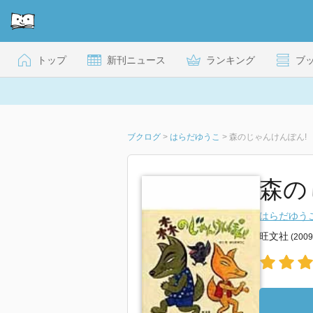
トップ
新刊ニュース
ランキング
ブ
ブクログ
>
はらだゆうこ
>
森のじゃんけんぽん!
森の
はらだゆう
旺文社
(200