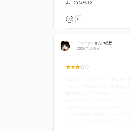
4-1 2024/9/12
0
ニャーテン
さん
の感想
2024年5月6日
森のじゃんけん大会で、最後まで
ゃんけん対決にいきなり緊張感が
勝負の行方に固唾を飲んだところで
はパーを出す」と宣言したことか
の裏をかくのか…それぞれの仲間
キツネの大将の理由がよかったな
「じゃんけんやるまで1時間もかか