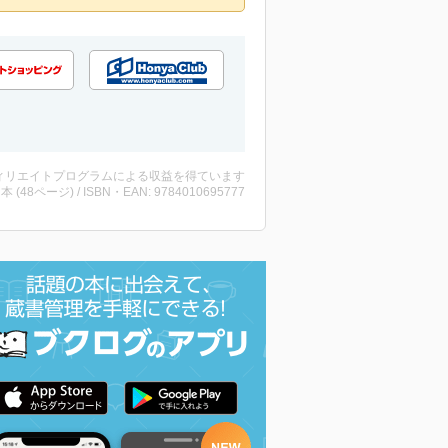
ィリエイトプログラムによる収益を得ています
 ・本 (48ページ) / ISBN・EAN: 9784010695777