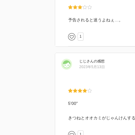
予告されると迷うよねぇ…。
1
じじ
さん
の感想
2023年5月13日
5'00"
きつねとオオカミがじゃんけんす
1