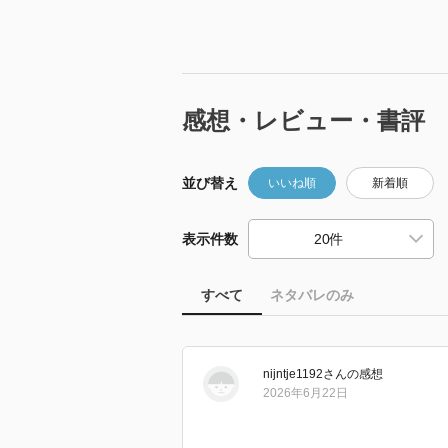
感想・レビュー・書評
並び替え
いいね順
新着順
表示件数
すべて
ネタバレのみ
nijntje1192
さん
の感想
2026年6月22日