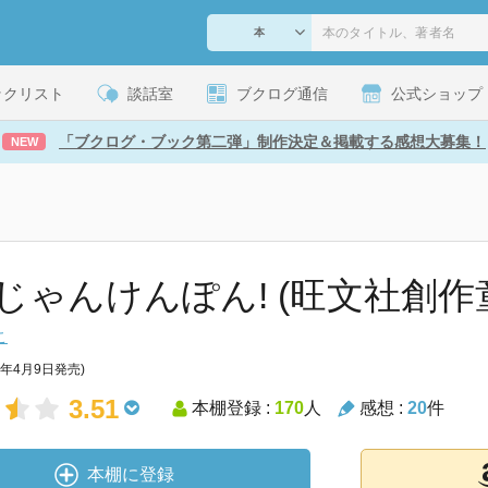
ックリスト
談話室
ブクログ通信
公式ショップ
「ブクログ・ブック第二弾」制作決定＆掲載する感想大募集！
NEW
じゃんけんぽん! (旺文社創作
こ
9年4月9日発売)
3.51
本棚登録 :
170
人
感想 :
20
件
本棚に登録