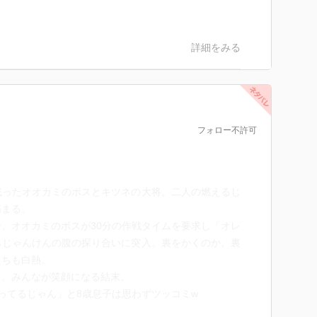
詳細をみる
フォロー不許可
残ったオオカミのボスとキツネの大将。二人の燃えるじ
高まる。
、オオカミのボスが30分の作戦タイムを要求し「オレ
らじゃんけんの腹の探り合いに突入。裏をかくのか、裏
たちも白熱。
ぁ。みんなが笑顔になる結末。
ってるじゃん」と8歳息子は思わずツッコミw