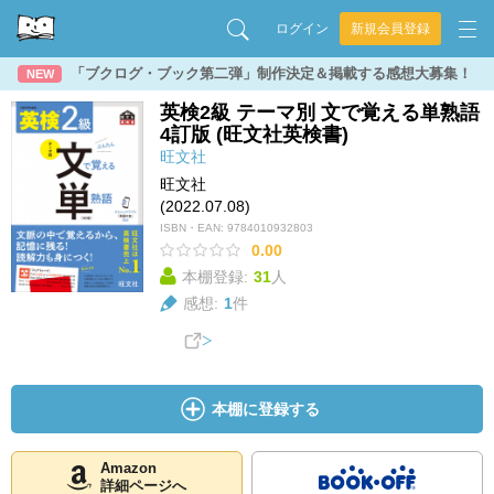
ログイン
新規会員登録
「ブクログ・ブック第二弾」制作決定＆掲載する感想大募集！
NEW
英検2級 テーマ別 文で覚える単熟語
4訂版 (旺文社英検書)
旺文社
旺文社
(2022.07.08)
ISBN・EAN:
9784010932803
0.00
本棚登録:
31
人
感想:
1
件
本棚に登録する
Amazon
詳細ページへ