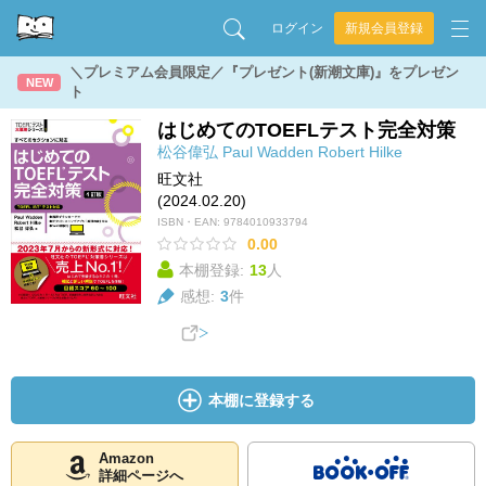
ログイン
新規会員登録
＼プレミアム会員限定／『プレゼント(新潮文庫)』をプレゼン
NEW
ト
はじめてのTOEFLテスト完全対策
松谷偉弘
Paul Wadden
Robert Hilke
旺文社
(2024.02.20)
ISBN・EAN:
9784010933794
0.00
本棚登録:
13
人
感想:
3
件
本棚に登録する
Amazon
詳細ページへ