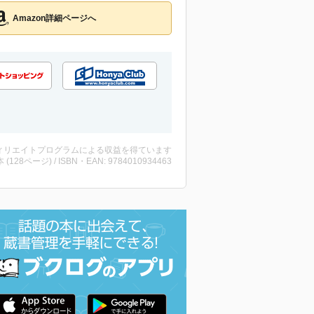
Amazon詳細ページへ
ィリエイトプログラムによる収益を得ています
・本 (128ページ) / ISBN・EAN: 9784010934463