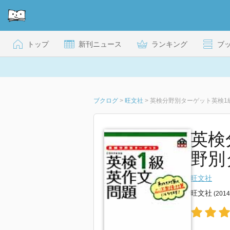
トップ
新刊ニュース
ランキング
ブ
ブクログ
>
旺文社
>
英検分野別ターゲット英検1
英検
野別
旺文社
旺文社
(201