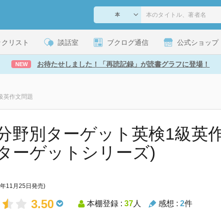
ックリスト
談話室
ブクログ通信
公式ショップ
お待たせしました！「再読記録」が読書グラフに登場！
NEW
級英作文問題
分野別ターゲット英検1級英作
ターゲットシリーズ)
4年11月25日発売)
3.50
本棚登録 :
37
人
感想 :
2
件