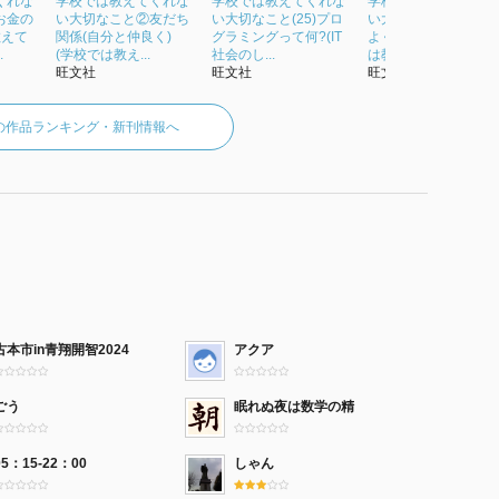
くれな
学校では教えてくれな
学校では教えてくれな
学校では教えてくれ
お金の
い大切なこと②友だち
い大切なこと(25)プロ
い大切なこと 5カッコ
教えて
関係(自分と仲良く)
グラミングって何?(IT
よくなりたい (学校で
.
(学校では教え...
社会のし...
は教えてくれ...
旺文社
旺文社
旺文社
の作品ランキング・新刊情報へ
古本市in青翔開智2024
アクア
ごう
眠れぬ夜は数学の精
05：15-22：00
しゃん