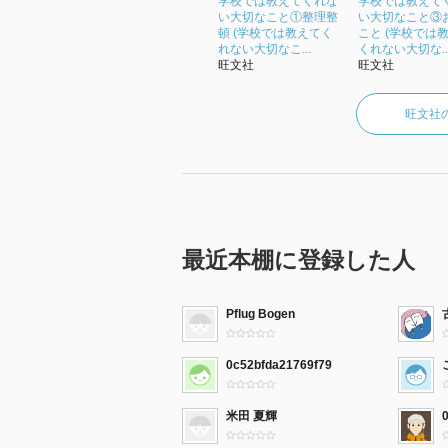
学校では教えてくれな
学校では教えて
い大切なこと①整理整
い大切なこと③
頓 (学校では教えてく
こと (学校では
れない大切なこ...
くれない大切な..
旺文社
旺文社
旺文社
最近本棚に登録した人
Pflug Bogen
0c52bfda21769f79
米田 夏輝