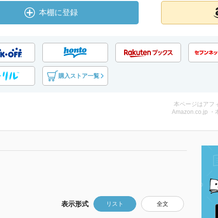
本棚に登録
購入ストア一覧
本ページはアフ
Amazon.co.jp 
表示形式
リスト
全文