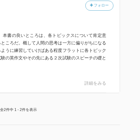
フォロー
。本書の良いところは、各トピックスについて肯定意
るところだ。概して人間の思考は一方に偏りがちになる
るように練習していけばある程度フラットに各トピック
試験の英作文やその先にある２次試験のスピーチの礎と
詳細をみる
全2件中 1 - 2件を表示