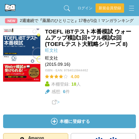
ログイン
新規会員登録
2週連続で『薬屋のひとりごと』17巻が1位！マンガランキング
NEW
TOEFL iBTテスト本番模試 ウォー
ムアップ模試1回+フル模試2回
(TOEFLテスト大戦略シリーズ 8)
旺文社
旺文社
(2015.09.16)
ISBN・EAN:
9784010944462
4.00
本棚登録:
18
人
感想:
6
件
本棚に登録する
Amazon