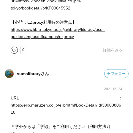
url=https://kinoden.kinokuniya.co.jp/u-
tokyo/bookdetail/p/KP00045952
【必読：EZproxy利用時の注意点】
https://www.lib.u-tokyo.ac.jp/ja/library/literacy/user-
guide/campus/offcampus/ezproxy
0
詳細をみる
sumslibraryさん
フォロー
2021.09.24
URL：
https://elib.maruzen.co.jp/elib/html/BookDetail/Id/30000806
10
＊学外からは「学認」をご利用ください（利用方法↓）