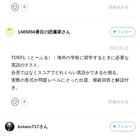
0
詳細をみる
1485856番目の読書家さん
フォロー
2021.01.21
TOEFL（とーふる）：海外の学校に留学するときに必要な
英語のテスト。
合否ではなくスコアでどれくらい英語ができるか測る。
実際の形式や問題レベルにそった出題、模範回答と解説付
き。
0
詳細をみる
kotaro717さん
フォロー