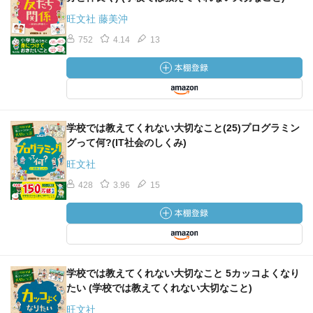
旺文社 藤美沖
752
4.14
13
学校では教えてくれない大切なこと(25)プログラミン
グって何?(IT社会のしくみ)
旺文社
428
3.96
15
学校では教えてくれない大切なこと 5カッコよくなり
たい (学校では教えてくれない大切なこと)
旺文社