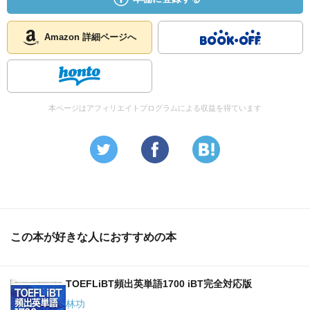
堅いです。
注目のパス単との単語の被りについてですが、調べるほど
Amazon 詳細ページへ
暇ではないので正確にはわかりませんが、体感的に被って
いる単語は結構多いです。しかし、意図的かどうかはわか
りませんが、違う意味だったり、違う使われ方や訳し方を
しているものが多いので、全く問題なく、逆に被っている
本ページはアフィリエイトプログラムによる収益を得ています
ことの恩恵の方が多いと感じました。
今はプラ単は絶版で英検 文で覚える単熟語 1級というもの
に変わっています。こちらはチラ見しただけですが、編集
がだいぶ変わっているので別モノだと思います。日本語訳
が別冊になっているので、プラ単よりは便利になっている
かなと思います。プラ単は日本語訳を確認したい時はいち
この本が好きな人におすすめの本
いち後ろのページに行く必要があったので最終的にはちょ
ん切って使いました。日本語訳がスグに見れないという発
想はいいのですが、例文が難しめなので利便性を考えると
TOEFLiBT頻出英単語1700 iBT完全対応版
別冊ですぐ確認できる方が便利なので今はこちらを買うほ
うがいいと思います（ただしまたもやCD別売りでのようで
林功