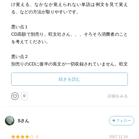
け覚える、なかなか覚えられない単語は例文を見て覚え
る、などの方法が取りやすいです。
悪い点１
CD高額で別売り。旺文社さん、、、そろそろ消費者のこと
を考えてください。
悪い点２
別売りのCDに後半の長文が一切収録されていません。旺文
社さん、、、これは詐欺というやつじゃないですかね。こ
んな意地悪する理由がわかりません。
続きを読む
悪い点３
0
詳細をみる
文で覚えるとタイトルにあるにも関わらず、後半の長文が
音源なしのため逆に覚えにくくなっています。しかも後半
の長文の見出し語はシソーラス的なものではなく英英的な
Sさん
フォロー
説明となっていて前半との統一感がないです。長文で覚え
るならば速読速聴ADVANCEDの方が150倍優秀です。プラ
4
2007.11.16
単が試験対策として勝っている点は英検試験の本文が素材