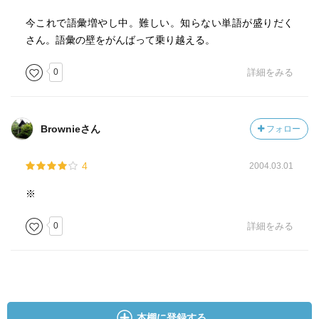
という点のみ。
今これで語彙増やし中。難しい。知らない単語が盛りだく
さん。語彙の壁をがんばって乗り越える。
悪い点４
例文が難しめで長いです。英検本番の文も入っているよう
0
詳細をみる
ですが、学習し始めは例文が難しいと学習スピードが落ち
てしまいまいます。しかし、最終的には難しい英検1級レベ
ルの他の単語も混じっている例文の方がいいので、用途次
Brownieさん
フォロー
第ということになりますのでなんとも言えません。私はこ
れを始めた頃は全く見覚えのない単語が多すぎたため苦戦
4
2004.03.01
し一度お蔵入りさせた苦い思い出がありますので悪い点と
しました。イッチ―のボキャ本と併用するようになって少
※
しずつ見覚えのある単語が増えていった頃からスイスイ進
むようになりました。
0
詳細をみる
総じて文句が多くなっていますが、決して悪い本ではあり
ません。私がメインで英検の単語を覚えたのはこれです。
これとパス単をマスターすれば本試験のカバー率8割以上は
本棚に登録する