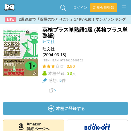
ログイン
新規会員登録
2週連続で『薬屋のひとりごと』17巻が1位！マンガランキング
NEW
英検プラス単熟語1級 (英検プラス単
熟語)
旺文社
旺文社
(2004.03.18)
ISBN・EAN:
9784010946152
3.80
本棚登録:
33
人
感想:
5
件
本棚に登録する
Amazon
詳細ページへ