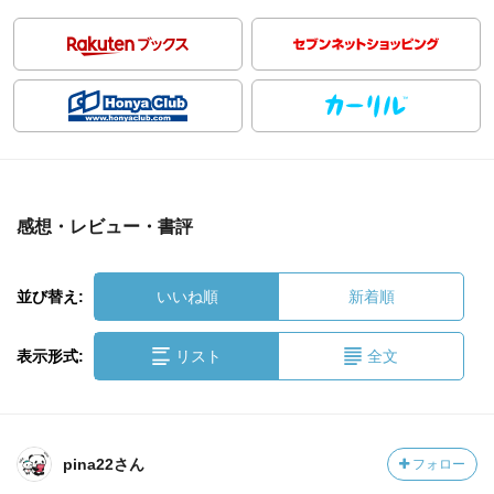
感想・レビュー・書評
並び替え:
いいね順
新着順
表示形式:
リスト
全文
pina22さん
フォロー