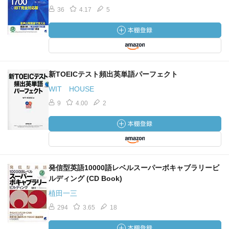
す、ごらぁ旺文社ぁ！）。
36
4.17
5
パス単、プラ単、イッチ―の三冊をしっかりやりこんで、
あといくつか手元の洋書ボキャ本も消化して次の英検1級で
は語彙満点を狙います。熟語だけ対策がないので誰かいい
新TOEICテスト頻出英単語パーフェクト
本を教えてください。
WIT HOUSE
9
4.00
2
発信型英語10000語レベルスーパーボキャブラリービ
ルディング (CD Book)
植田一三
294
3.65
18