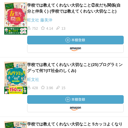
学校では教えてくれない大切なこと②友だち関係(自
分と仲良く) (学校では教えてくれない大切なこと)
旺文社 藤美沖
752
4.14
13
学校では教えてくれない大切なこと(25)プログラミン
グって何?(IT社会のしくみ)
旺文社
428
3.96
15
学校では教えてくれない大切なこと 5カッコよくなり