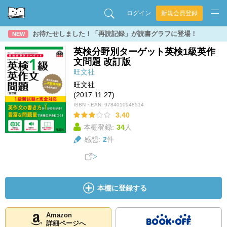
ログイン
新規会員登録
お待たせしました！「再読記録」が読書グラフに登場！
NEW
英検分野別ターゲット英検1級英作
文問題 改訂版
旺文社
旺文社
(2017.11.27)
ISBN・EAN:
9784010948514
3.40
本棚登録:
34
人
感想:
2
件
本棚に登録する
Amazon
詳細ページへ