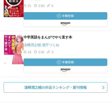
51
3.80
6
中学英語をまんがでやり直す本
濵﨑潤之輔 瀬芹つくね
43
3.00
3
濵﨑潤之輔の作品ランキング・新刊情報