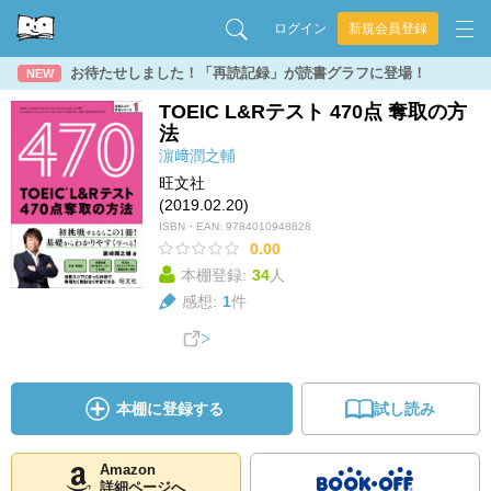
ログイン
新規会員登録
お待たせしました！「再読記録」が読書グラフに登場！
NEW
TOEIC L&Rテスト 470点 奪取の方
法
濵﨑潤之輔
旺文社
(2019.02.20)
ISBN・EAN:
9784010948828
0.00
本棚登録:
34
人
感想:
1
件
本棚に登録する
試し読み
Amazon
詳細ページへ