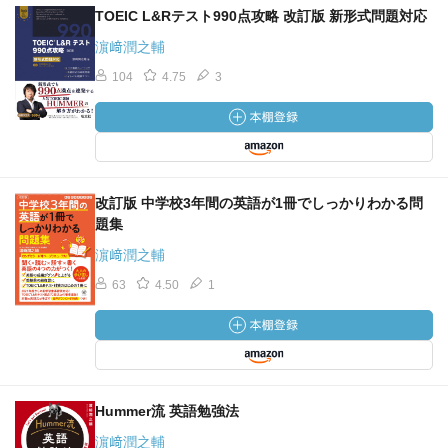
TOEIC L&Rテスト990点攻略 改訂版 新形式問題対応
濵﨑潤之輔
104
4.75
3
改訂版 中学校3年間の英語が1冊でしっかりわかる問
題集
濵﨑潤之輔
63
4.50
1
Hummer流 英語勉強法
濵﨑潤之輔