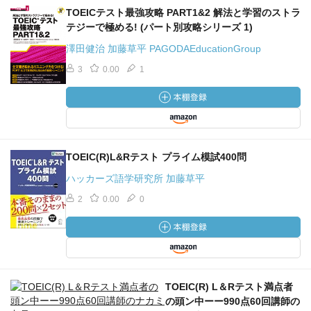
TOEICテスト最強攻略 PART1&2 解法と学習のストラ
テジーで極める! (パート別攻略シリーズ 1)
澤田健治 加藤草平 PAGODAEducationGroup
3
0.00
1
TOEIC(R)L&Rテスト プライム模試400問
ハッカーズ語学研究所 加藤草平
2
0.00
0
TOEIC(R) L＆Rテスト満点者
の頭ン中ーー990点60回講師の