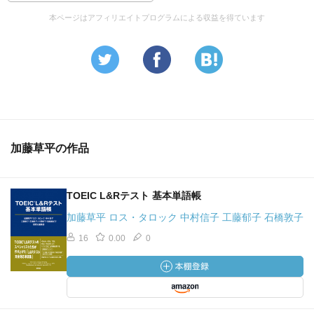
本ページはアフィリエイトプログラムによる収益を得ています
加藤草平の作品
TOEIC L&Rテスト 基本単語帳
加藤草平 ロス・タロック 中村信子 工藤郁子 石橋敦子
16
0.00
0