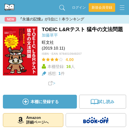
ログイン
新規会員登録
『永遠の記憶』が1位に！本ランキング
NEW
TOEIC L&Rテスト 猛牛の文法問題
加藤草平
旺文社
(2019.10.11)
ISBN・EAN:
9784010949207
4.00
本棚登録:
16
人
感想:
1
件
本棚に登録する
試し読み
Amazon
詳細ページへ