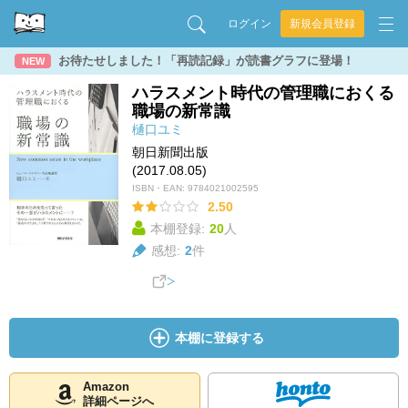
ログイン
新規会員登録
お待たせしました！「再読記録」が読書グラフに登場！
NEW
ハラスメント時代の管理職におくる
職場の新常識
樋口ユミ
朝日新聞出版
(2017.08.05)
ISBN・EAN:
9784021002595
2.50
本棚登録:
20
人
感想:
2
件
本棚に登録する
Amazon
詳細ページへ