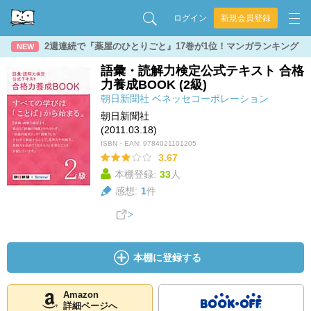
ログイン
新規会員登録
2週連続で『薬屋のひとりごと』17巻が1位！マンガランキング
NEW
語彙・読解力検定公式テキスト 合格
力養成BOOK (2級)
朝日新聞社
ベネッセコーポレーション
朝日新聞社
(2011.03.18)
ISBN・EAN:
9784021101205
3.67
本棚登録:
33
人
感想:
1
件
本棚に登録する
Amazon
詳細ページへ