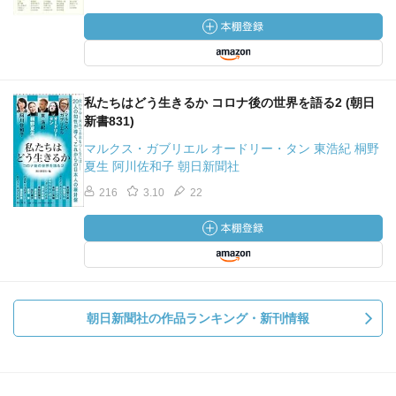
私たちはどう生きるか コロナ後の世界を語る2 (朝日
新書831)
マルクス・ガブリエル オードリー・タン 東浩紀 桐野
夏生 阿川佐和子 朝日新聞社
216
3.10
22
朝日新聞社の作品ランキング・新刊情報