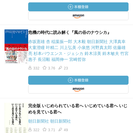
危機の時代に読み解く『風の谷のナウシカ』
赤坂憲雄 杏 稲葉振一郎 大木毅 朝日新聞社 大澤真幸
大童澄瞳 叶精二 川上弘美 小泉悠 河野真太郎 佐藤雄
亮 杉本バウエンス・ジェシカ 鈴木涼美 鈴木敏夫 竹宮
惠子 長沼毅 福岡伸一 宮崎哲弥
332
3.76
23
完全版 いじめられている君へ いじめている君へ いじ
めを見ている君へ
朝日新聞社 朝日新聞社
322
3.71
49