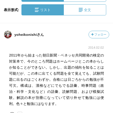
表示形式:
リスト
全文
yoheikonishiさん
フォロー
2014.02.02
2011年から始まった朝日新聞・ベネッセ共同開発の検定の
対策本で、今のところ問題はホームページとこの本からし
か知ることができない。しかし、出題の傾向を知ることは
可能だが、この本に出てくる問題を全て覚えても、試験問
題に出るのはごくわずか。合格には日ごろからの勉強が不
可欠。構成は、漢検などにでもでる語彙、時事問題（政
治・科学・文化など）の語彙、読解問題、および模擬試
験。解説の本が別冊になっていて切り外せて勉強には便
利。色々と勉強にはなります。