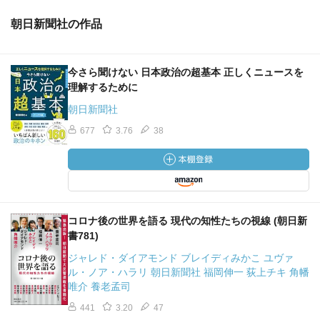
朝日新聞社の作品
今さら聞けない 日本政治の超基本 正しくニュースを
理解するために
朝日新聞社
677
3.76
38
コロナ後の世界を語る 現代の知性たちの視線 (朝日新
書781)
ジャレド・ダイアモンド ブレイディみかこ ユヴァ
ル・ノア・ハラリ 朝日新聞社 福岡伸一 荻上チキ 角幡
唯介 養老孟司
441
3.20
47